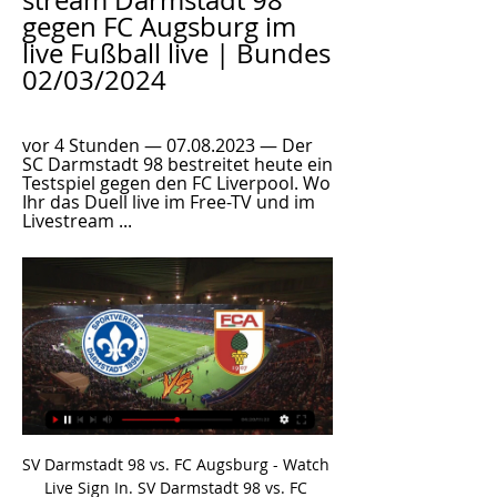
stream Darmstadt 98 
gegen FC Augsburg im 
live Fußball live | Bundes 
02/03/2024
vor 4 Stunden — 07.08.2023 — Der 
SC Darmstadt 98 bestreitet heute ein 
Testspiel gegen den FC Liverpool. Wo 
Ihr das Duell live im Free-TV und im 
Livestream ...
SV Darmstadt 98 vs. FC Augsburg - Watch Live Sign In. SV Darmstadt 98 vs. FC Augsburg. Bundesliga. SAT 2:20 PM. Darmstadt 98 vs. Augsburg. Bundesliga · Merck-Stadion am Bollenfalltor. Other Games. LIVE.

Viele Vereine haben so ihre Probleme. Hier und da macht man sich Sorgen um die Zukunft. Der TSV Zarpen will jetzt eine Zukunftskonferenz durchführen, um sich für die nächsten Jahre richtig aufzustellen. Den Plänen und Konzepten sollten auch Taten folgen. Hier der Bericht des Vereins zu der Idee der Zukunftskonferenz: Aufgrund der.

Darmstadt 98 vs. Borussia Mönchengladbach - Fußball Fußball heute live im TV und LIVE-STREAM: Darmstadt 98 vs. Borussia Augsburg retten können. Nach Pleiten gegen Leverkusen und Bayern München rechnet sich ...

Die Panther sind auf dem besten Wege, ihre Serie von sieben Pleiten in Folge zu beenden und führen nach 40 Minuten völlig verdient mit 3:1 gegen die Iserlohn Roosters. Die Gastgeber erspielten.

Der FC Thun hat dem elffachen ukrainischen Meister Dynamo Kiew im Hinspiel der 2. Qualifikationsrunde zur Champions League auswärts überraschend ein 2:2-Unentschieden abgerungen.

Live Ticker Ungarn U17 - Polen U17 Europameisterschaft U17, QF (F) - Statistiken, videos in echtzeit und Ungarn U17 - Polen U17 live ergebnis 8 Oktober 2019.

Wacker Innsbruck gegen FC Juniors OÖ Live-Ticker (und kostenlos Übertragung Video Live-Stream sehen im Internet) startet am 16.8.2019. um 17:10 (UTC Zeitzone) …

Herzlich willkommen bei Bächli Bergsport in St. Gallen. Auf 1‘700 m2 finden Sie hier die grösste Auswahl an Bergsportartikeln der Region. Wir bieten alles rund um Fels, Schnee und Eis – für Genusswanderungen genauso wie für Expeditionen.

MCU-Filme nach Erscheinen [Liste 1] Möglichkeit 1: Man schaut alle Marvel-Filme chronologisch geordnet nach dem ursprünglichen Kinostart an. Da dies die Reihenfolge ist, in der die Geschichten.

Bundesliga live im Ticker: SV Darmstadt 98 gegen FC vor 16 Stunden — gegen FC Augsburg im Liveticker am Samstag ab 15:30 Uhr | 24. Handball WMAustralian OpenSnooker Live StreamFormel 1 NewsWintersport NewsSki ...

Einige sehr professionelle Online Wettanbieter zeigen kostenlos Live Übertragungen von vielen Top Fussball Spielen (Fussball Live Streams) und anderen Sport Events. Bwin. Galatasaray - Real Madrid, Atletico Madrid - Leverkusen, Inter Mailand - Dortmund, Red Bull Salzburg - Neapel, RB Leipzig - Zenit St. Petersburg, Ajax.

Hier finden Sie das passende Tagungshotel, Seminarhotel oder Konferenzhotel für Ihr Meeting, Ihre Schulung, Tagung oder sonstige Veranstaltung. Über 10.000 Tagungshotels in Deutschland, Österreich, Schweiz und Spanien sind in unserer Tagungshotel Datenbank gelistet.

Kreuzvergleich Hamburger SV und SSV Jahn Regensburg Direkter Vergleich der Spiele von Hamburger SV und SSV Jahn Regensburg aus den letzten Spielen und deren Ergebnisse und Tore beider Teams gegen gemeinsame Gegner. Hierbei werden im Kreuzvergleich die Partien gezeigt, wobei die beiden Vereine zuletzt auf die gleichen Gegner trafen. So lassen.

(33) Spiel um Platz 5 - Neunmeterschießen: Red Bull Salzburg vs. FC Augsburg (32) Halbfinale: Bayer Leverkusen vs. 1. FSV Mainz 05 (31) Halbfinale: FC Schalke 04 vs. SK Rapid Wien (29) FC Basel vs. SK Rapid Wien

Straubing Tigers - Iserlohn Roosters Spiel Ergebnis und Tore Das Team Straubing Tigers hat das Spiel gegen Iserlohn Roosters mit 2 : 1 (0 : 0) (0 : 0) (2 : 1) gewonnen. Das Eishockey Spiel fand am 11.09.2015, 19:30 Uhr im Rahmen der der Liga DEL statt. Es war Teil der Spiele vom 1. Spieltag der DEL Saison.

Skispringen live: Ende November beginnt der Skisprung-Weltcup 2019/2020. Hier lesen Sie alle Infos rund um die Termine zur Live-Übertragung im TV und Stream.

(liveübertragung***) Darmstadt gegen Augsburg im (liveübertragung***) Darmstadt gegen Augsburg im internet SV Darmstadt 98 - FC Augsburg im Live-Stream und TV 2 März 2024. vor 13 Stunden — Spieltag für den ...

Bundesliga live hören SV Darmstadt 98 gegen FC Augsburg 24. Spieltag: Anpfiff des Spiels ist am 02.03.2024 um 15:30 Uhr. FC Augsburg spielt in Darmstadt. Dieser Audiostream ist ab dem 02.03.2024 um 06:20 Uhr ...

In der Preseason geht es bekanntlich nicht um Titel oder Siege um jeden Preis, sondern vielmehr um Erkenntnisse und technisch-taktische Fortschritte. Dennoch ist sie der kalendarische Beweis dafür, dass der (meist zu lange) Sommer endlich passé ist. Aus Sicht der Telekom Baskets Bonn kommt der anstehende „Gezeiten Haus Cup“ bei den.

Die Innsbrucker Haie wollen nach dem durchwachsenen Saisonstart und der Niederlage gegen Dornbirn im Heimspiel gegen Orli Znojmo zurückschlagen. Die Enttäuschung nach der Auftaktniederlage gegen den EC Dornbirn saß bei den Haien rund um Trainer Rob Pallin tief. Schließlich verpassten die Tiroler

Fußball live | Bundesliga | SV Darmstadt 98 - FC Augsburg Alle Live-Übertragungen · TV · HD-TV · Internet (Livestream) · (Web-)Radio · Smartphone / Tablet · Set-Top-Box / Stick / Konsole · Smart TV.

Bundesliga FC Augsburg gegen SV Darmstadt 98 Liveticker Torlos gehen wir im Spiel Augsburg gegen Darmstadt in die Katakomben. Es ist Ab 15:30 Uhr sind wir live mit dabei! Aktuelle Spiele. 07.10.2023 18:30.

A-Junioren-Bundesliga 2019: Alle Teams im Überblick. Die souveränste Endrunden-Qualifikation gelang in dieser Saison dem VfL Wolfsburg, der sich mit einem Vorsprung von zehn Punkten gegen die.

An der Tabellensituation hat sich mit dem heutigen Ergebnis nichts verändert. Hertha muss sich weiter strecken, Wolfsburg eigentlich schon ziemlich sicher in der Champions League. Das war's vom 22. Spieltag der Bundesliga, doch Fußball gibt es heute trotzdem noch. Ab 21 Uhr wechseln wir nach Spaniern. Hier im Ticker gibt es das nächste Spiel.

Darmstadt 98 gegen FC Augsburg im Live-Stream SV vor 4 Stunden — 07.08.2023 — Der SC Darmstadt 98 bestreitet heute ein Testspiel gegen den FC Liverpool. Wo Ihr das Duell live im Free-TV und im Livestream ...

Geschichte 1954 bis 1975. Der internationale Violinwettbewerb Premio Paganini wurde erstmals im Jahr 1954 unter der künstlerischen Leitung des Musikers und Komponisten Luigi Cortese durchgeführt. Die Ziele der Veranstalter waren, im Geburtsort Paganinis eine prestigeträchtige internationale Veranstaltung zu schaffen und junge Geigentalente.

Lieberknecht vor dem Spiel von Darmstadt gegen Augsburg vor 1 Tag — TV-Livestream starten · Fußball · Übersicht · Videos · Ergebnisse · Spielplan Streamtyp LIVE. Zur Live-Übertragung wechseln. Aktuell wird es ...

Im letzten Jahr sicherte sich der FC St. Gallen zum ersten Mal seit dem Einzug in die Gruppenphase 2013 die Teilnahme an der zweiten Qualifikationsrunde zur Europa League. Trotz dem sportlichen Scheitern am norwegischen Vertreter aus Sarpsborg war vor allem das Auswärtsspiel auch für die Fan

Darmstadt 98 gegen FC Augsburg im Live-Stream 07.10.2023 — Liga heute: Wo wird FCA gegen D98 im TV & Stream übertragen? Klicken Sie auf den Link, um zum Liveticker zu gelangen: FC Augsburg gegen SV ...

Vorhersagen und Statistiken des Fußballspiels Wolfsberger AC - Sturm Graz von Österreich Bundesliga der 29/10/2017. Auch erhältlich alle Vorhersagen des Ligatages Österreich Bundesliga

Iserlohn Roosters verlieren gegen Straubing Tigers Veröffentlicht: Montag, 16.09.2019 06:06 Auch am zweiten Spieltag in der Deutschen Eishockey Liga mussten die …

(Straubing Tigers, 2003–2005, Sturm) Der gebürtige Straubinger spielte für den EV Landshut in der Bundesliga sowie in der DEL für die Kölner Haie, mit denen er 1995 Deutscher Meister wurde, die Revierlöwen Oberhausen und die Nürnberg Ice Tigers. Seine Karriere beendete der ehemalige Nationalspieler 2005 bei seinem Heimatverein in Straubing.

Sehen Sie sich das Profil von Esteban Federico Etcheverry auf LinkedIn an, dem weltweit größten beruflichen Netzwerk. 6 Jobs sind im Profil von Esteban Federico Etcheverry aufgelistet. Sehen Sie sich auf LinkedIn das vollständige Profil an. Erfahren Sie mehr über die Kontakte von Esteban Federico Etcheverry und über Jobs bei ähnlichen.

Ihr Partner für internationales Hochschulmarketing. Mit seiner Marketing-Expertise, seinem weltweiten Netzwerk und breiten Portfolio an Kommunikations-instrumenten unterstützt das Konsortium GATE-Germany deutsche Hochschulen dabei, sich international zu positionieren.

Hart im Nehmen, fair im Umgang – Graz 99ers. Warum wir die Graz 99ers unterstützen? Da gibt es viele Gründe: Haben Sie sich schon einmal mit Eishockey beschäftigt? Schnelligkeit – im schnellsten Mannschaftssport der Welt verändern sich Spielsituationen blitzartig. Fast wie im Leben. Darauf die richtige Antwort zu finden, ist unsere.

Dünner und Forrer zu den SCRJ Lakers. Die SC Rapperswil-Jona Lakers verpflichten für die kommenden Saisons die Stürmer Sandro Forrer von Fribourg Gottéron und Nico Dünner vom SC Langenthal. Mit... 21.01.2019 | 13:58

Diese Menschen leben von dem, was sie dem ausgelaugten Boden abringen können. Haben sie das Wetter gegen sich, kann sie nichts vor dem Verhungern retten.“ Die letzte große Hungersnot vor der Gründung der Volksrepublik China war 1943 in Henan mit geschätzten 5 Millionen Toten. Es folgten 1946 bis 1948 kleinere Hungersnöte.

Eintracht Frankfurt hat alles gegeben, wir haben alles probiert, das ist okay für uns. Wir sind immer noch am Leben, im Rückspiel können wir etwas erreichen. Schade, dass wir kurz vor der Pause.

Regensburg - Der SSV Jahn Regensburg machte den Durchmarsch in die Zweite Bundesliga perfekt. Bis tief in die Nacht feierte die Mannschaft von Trainer Heiko Herrlich nach dem Erfolg den 2:0.

23.10.2019 - Mit der Umstellung auf die Winterzeit vom 26. auf den 27. Oktober 2019 tritt am Flughafen Zürich der neue Winterflugplan in Kraft. Dieser gilt bis und mit 28. März 2020. Zudem gelten auf den Zuschauerterrassen die Winteröffnungszeiten sowie das Winter-Rundfahrtenangebot. Weiterlesen

Alle Spiele zwischen Sandnes Ulf und Sogndal IL sowie eine Formanalyse der letzten Spiele untereinander. Darstellung der Heimbilanz von Sandnes Ulf gege