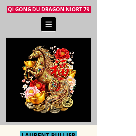
QI GONG DU DRAGON NIORT 79
LAURENT RULLIER