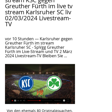
stream KSC gegen 
Greuther Fürth im live tv 
stream Karlsruher SC liv 
02/03/2024 Livestream-
TV
vor 10 Stunden — Karlsruher gegen 
Greuther Fürth im stream 
Karlsruher SC - SpVgg Greuther 
Fürth im Live-Stream und TV 2 März 
2024 Livestream-TV Bleiben Sie ...
Von den ehemals 80 Originalgouachen, die den Rhein von den Quellen bis zur Mündung porträtieren, konnte Adulf Peter Goop im Laufe seines Lebens 77 Stück erwerben. Diese Originalgouachen dienten als Vorbild, um daraus die bekannten Stiche herzustellen, die im 19. Jahrhundert insbesondere bei Touristen sehr beliebt waren.

((LIVEÜBERTRAGUNG>>)) Karlsruher gegen Greuther Fürth vor 55 Minuten — (LIVEÜBERTRAGUNG>>)) Karlsruher gegen Greuther Fürth im live Karlsruher SC gegen SpVgg Greuther Fürth 2 März 2024 vor 9 Stunden — Liveticker ...

"Mein Vertrag in Leipzig läuft ja noch zwei Jahre. Bis dahin versuche ich im Hier und Jetzt zu leben und mich auf den Fußball zu konzentrieren und meinem Team hier bei RB Leipzig …

Große Bühne für Karlsruher SC: Heimspiel gegen Fürth heute vor 9 Stunden — 2. Bundesliga - Der Karlsruher SC empfängt am Samstagabend die SpVgg Greuther Fürth. Das KSC-Heimspiel wird live im Free-TV und Stream ...

Drei Punkte für die Mozartstadt: Austria gewinnt im Pinzgau. Dank einer starken Leistung, geprägt von tollem Einsatz und hervorragendem Pressing, gelang es der Salzburger Austria drei Punkte aus dem Pinzgau zu entführen.

Nach teilweise brillanten Auftritten in den letzten Wochen tat sich Schaffhausen gegen Vaduz allerdings lange Zeit schwer. Die Führung zur Pause durch Imran Bunjaku war eher glückhaft, danach aber steigerte sich das Team von Yakin und verdiente sich den Sieg, weil es mit seinen Kontern deutlich gefährlicher war als Vaduz, das zwar mehr Spielanteile besass, aber in der Offensive wenig zeigte.

Neben den klassischen Kindertagesstätten gibt es in Frankenthal (Pfalz) noch eine weitere alternative Kinderbetreuungseinrichtung: Städtische Spiel- und Lernstube

Startaufstellung: Grasshopper Club Zürich; 4-4-1-1: Nadja Furrer - Gianna Klucker, Lilia Rüegg, Sarah Steinmann, Laura Walker, Jasmin Wirthner - Bettina Brülhart, Fiona Hubler, Deborah Karrer, Celina Tenini, Caroline Müller Trainer/in: Miodrag Tomanic: ø-Alter Startelf: 21.6 Jahre

Aktuelle Tabelle und Ergebnisse der Spielklasse Herren: Bezirksliga Staffel 07 Bezirk Westfalen in Westfalen, sowie die letzten Ergebnisse und nächsten Spiele der Mannschaften.

16.08. (SO) CW II – SV Gelsenkirchen-Hessler 06: 12.45 Uhr CW I – DJK Wattenscheid 1997 I: 15.30 Uhr SV SW Eppendorf 1935 II – CW IV : 12.00 Uhr TuS Querenburg 1890 II – CW III: 16:00 Uhr: 23.08. (SO) CW IV – FSV Sevinghausen 1980 I: 12.45 Uhr CW I – Firtinaspor Herne 1990 I: 15.30 Uhr SV Blau-Weiß Weitmar 09 II – CW III: 13.00 Uhr SV Blau-Weiß Weitmar 09 I – CW II: 15.00 Uhr.

Die Landeshauptstadt des Freistaats Bayern blickt auf eine jahrhundertelange Geschichte zurück. Erstmals als Siedlung mit dem Namen München erwähnt wurde sie im Jahr 1158. Mittlerweile ist die Stadt mit über 1,4 Millionen Einwohnern zu einer bedeutenden Großstadt herangewachsen. Zu den Einwohnern gesellen sich über das Jahr verteilt zahlreiche Touristen, die Sehenswürdigkeiten wie die.

Hallescher FC vs. Eintracht Braunschweig, 0:1, DFB-Pokal erste Runde, 08. August 2015, Erdgas-Sportpark, Halle, Zuschauer: 9549, Foto: Los Misenas

Zurück zu „Fussball Club Zürich“ Wer ist online? Mitglieder in diesem Forum: chuk , Google Adsense [Bot] , Kollegah , neinei , Qwertasda , spitzkicker , Tschik Cajkovski und 355 Gäste

Definitions of Liste der Gemeinden in der Steiermark, synonyms, antonyms, derivatives of Liste der Gemeinden in der Steiermark, analogical dictionary of Liste der Gemeinden in der Steiermark (German)

Die Landeshauptstadt des Freistaats Bayern blickt auf eine jahrhundertelange Geschichte zurück. Erstmals als Siedlung mit dem Namen München erwähnt wurde sie im Jahr 1158. Mittlerweile ist die Stadt mit über 1,4 Millionen Einwohnern zu einer bedeutenden Großstadt herangewachsen. Zu den Einwohnern gesellen sich über das Jahr verteilt zahlreiche Touristen, die Sehenswürdigkeiten wie die.

[Sport-TV!!] Karlsruher gegen Greuther Fürth live im tv Karl vor 53 Minuten — vor 10 Stunden — vor 5 Stunden — vor 6 Stunden — Karlsruher SC - SpVgg Greuther Fürth im Live-Stream und TV: Die KSCler wollen gegen das ...

Nach teilweise brillanten Auftritten in den letzten Wochen tat sich Schaffhausen gegen Vaduz allerdings lange Zeit schwer. Die Führung zur Pause durch Imran Bunjaku war eher glückhaft, danach aber steigerte sich das Team von Yakin und verdiente sich den Sieg, weil es mit seinen Kontern deutlich gefährlicher war als Vaduz, das zwar mehr Spielanteile besass, aber in der Offensive wenig zeigte.

Regionalliga Bayern; Aufstiegsrunde 3. Liga; Klub-WM; Champions League (Frauen) Copa Libertadores; Süperlig (TÜR) Eredivisie (NL) Premier Liga (RUS) Primeira Liga (POR) Premier League (SCO.

KSC gegen Greuther Fürth im live tv stream Karlsruher SC vor 10 Stunden — Karlsruher SC gegen SpVgg Greuther Fürth heute live im 14.12.2019 — KSC - Greuther Fürth: So seht Ihr das Spiel heute live im TV und Livestream ...

Schon wieder verpatzt der Hamburger SV den Aufstieg in die Fußball-Bundesliga. Dem Klub drohen verheerende Folgen: Die Zukunft von Trainer Dieter Hecking ist ungewiss, der Kader wird sich.

Red Bull Salzburg ist am Donnerstag nach einer 1:2-(1:0)-Heimniederlage gegen Basel im Europa-League-Achtelfinale ausgeschieden. Kapitän Jonatan Soriano erzielte zwar die Führung für die "Bullen" (22.), doch Marco Streller (51.) und Gaston Sauro (60.) drehten mit ihren Kopfballtreffern jeweils nach Eckbällen die Partie zugunsten der seit der neunten Minute nur noch zu zehnt spielenden Gäste.

Aktuelles aus der 3. Fußball-Liga: Videos, Livestreams, News, Live Ticker, Spielberichte, Ergebnisse, Tabellen zum Halleschen FC, Carl Zeiss Jena, 1. FC Magdeburg.

Die Eisschützen-Rundschau "Stock Heil" wurde vor 45 Jahren in Eisenerz gegründet. 2016 wird aus der ESR die STOCKSPORT-INS!DE. Die Eisschützenrundschau wurde 1970 in Eisenerz gegründet und bis Ende 2015 von Dr. Kurt Wernbacher aus Graz herausgegeben. Wenige Monate vor seinem 90. Geburtstag übergab Wernbacher an Franz Taucher aus Voitsberg, der aus der ESR eine moderne Fachzeitschrift …

Fußball Heute im Überblick: Unser Fußball Live Ticker liefert Ihnen den besten Überblick und schnellsten Toren zu allen wichtigen Spielen inklusive Bundesliga und Champions League,. Heute: Bundesliga

Karlsruher SC gegen SpVgg Greuther Fürth ... live: Karlsruher SC gegen SpVgg Greuther Fürth. Audiostream. 2. Bundesliga live hören Karlsruher SC gegen SpVgg Greuther Fürth. Stand: 02.03.2024 20:20 Uhr. 24 ...

Vierlinden : DJK Adler Union Frintrop (3:0) Jetzt sind die Adler nach achzehn Spielen ohne Niederlage wieder mal abgestürzt. Union wird damit leben können. SC Frintrop : Winfried Kray (4:2) Der SC Frintrop hat sich vorzeitig den Klassenerhalt gesichert. Reid Osei (20., 51.) und Manuel Ramanovic (61., 86.) stellten mit ihren Treffern die Weichen auf Sieg. Zwischenzeitlich kam Kray durch Amit.

[[[FUßBALL@@@]]-] Karlsruher gegen Greuther Fürth im streami vor 19 Minuten — [FUßBALL@@@]]-] Karlsruher gegen Greuther Fürth im streaming Karlsruher SC gegen SpVgg Greuther Fürth Liveticker 02.03.2024 Karlsruher SC vs ...

(Streamen##) Karlsruher gegen Greuther Fürth im tv 2. vor 11 Stunden — vor 2 Tagen — Um die Karlsruhe SC vs. Greuther Fürth Live TV Übertragung zu sehen, benötigt Sie ein Abo für Sky Sport Bundesliga.

eigentlich mehr in privater sache aber gehört am ehesten hier rein: irgendjemand hat den mein grill geklaut den ich dem eck leihweise überlassen habe. es handelt sich um folgendes model:

Karlsruher gegen Greuther Fürth live im tv (Fernseher<) KSC vor 9 Stunden — Karlsruher gegen Greuther Fürth live im tv (Fernseher<) KSC gegen Greuther Fürth im Live-Stream Livetic 02.03.2024 Das Duell zwischen dem ...

Dieser Artikel behandelt die Bilanz des FC Bayern München im Europapokal.. Europapokalbilanz. Der International Football Cup (1963 und 1964) und der Messestädte-Pokal (1963 und 1971) waren internationale Wettbewerbe, die nicht durch den Kontinentalverband UEFA ausgetragen wurden.

Leben Comics Horoskop Suchen. Videos. Vaduz lässt ihn Schaffhausen Punkte liegen. Schaffhausen – Vaduz 2:2 Brack.ch Challenge League, 27. Runde, Saison 19/20. 30.06.2020 . Nach einem 0:2.

Karlsruher gegen Greuther Fürth im live tv stream vor 11 Stunden — Karlsruher gegen Greuther Fürth im live tv stream Karlsruher SC - SpVgg Greuther Fürth (Highlights) 2 März 2024 vor 5 Stunden — Fazit: Die ...

Pyroaktion zu 100 Jahren Austria Klagenfurt – Mehr als 75.000 spektakuläre Fotos bieten einzigartige Einblicke in die nationalen und internationalen Fankurven dieser Welt.

Startseite Sport Lokalsport Essen Holsterhausen steigt ohne Niederlage auf. Holsterhausen steigt ohne Niederlage auf . Von Winfried Stöckmann. 22.04.2007 - 13:44 Uhr. 0. 0. Zum Saisonabschluss 6:2 beim TTC Troisdorf TTC Troisdorf II TuS Holsterhausen 2:6 Die Spiele: Shapalova/Hanselka - Guo/Michajlova 12:14, 8:11. 11:4, 11:8, 12:10, Regelski/Völkerding - Böhning/Koop 11:8, 7:11, 8:11, 6:11.

weissalles hat geschrieben:Er war ja schonmal im Kader der 1.Mannschaft und hat dort auch einige Freundschaftsspiele absolviert. Auf Grund seiner schulischen Ausbildung wurde dieses "Experiment" nach einiger Zeit dann abgebrochen. Meiner Beurteilung nach hat er sich in dieser Zeit sehr gut entwickelt, disziplinarisch wie auch fussballerisch.

Der Kampf um den Aufstieg in die Fußball-Bundesliga könnte noch einmal spannend werden. Der Tabellenzweite Austria Klagenfurt feierte am Donnerstag in der 21. Runde der 2. Liga einen 2:1.

Meister Salzburg hat mit dem 20-jährigen Franzosen Oumar Solet einen neuen Mann für die Innenverteidigung geholt. Der 1,92-m-Mann kommt von Olympique Lyon an die Salzach, wie die „Roten Bullen“ am Freitagabend bekannt gaben. Solet unterschrieb bei …

Karlsruher gegen Greuther Fürth im live tv stream vor 11 Stunden — Karlsruher gegen Greuther Fürth im live tv stream Karlsruher SC vs SpVgg Greuther Fürth 02/03/2024 Live ansehen. vor 5 Stunden — vor 6 Stunden — ...

Unter Missachtung der Corona-Auflagen haben Hunderte Fans des 