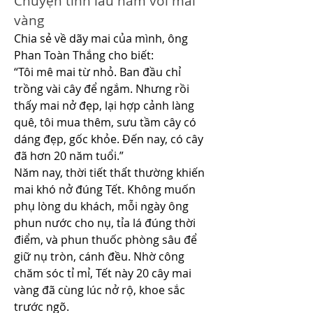
Chuyện tình lâu năm với mai 
vàng
Chia sẻ về dãy mai của mình, ông 
Phan Toàn Thắng cho biết:
“Tôi mê mai từ nhỏ. Ban đầu chỉ 
trồng vài cây để ngắm. Nhưng rồi 
thấy mai nở đẹp, lại hợp cảnh làng 
quê, tôi mua thêm, sưu tầm cây có 
dáng đẹp, gốc khỏe. Đến nay, có cây 
đã hơn 20 năm tuổi.”
Năm nay, thời tiết thất thường khiến 
mai khó nở đúng Tết. Không muốn 
phụ lòng du khách, mỗi ngày ông 
phun nước cho nụ, tỉa lá đúng thời 
điểm, và phun thuốc phòng sâu để 
giữ nụ tròn, cánh đều. Nhờ công 
chăm sóc tỉ mỉ, Tết này 20 cây mai 
vàng đã cùng lúc nở rộ, khoe sắc 
trước ngõ.