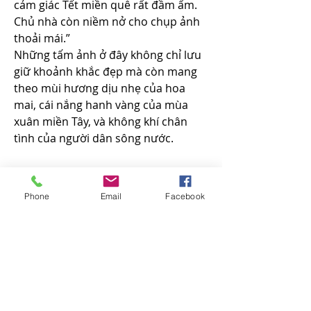
cảm giác Tết miền quê rất đầm ấm. 
Chủ nhà còn niềm nở cho chụp ảnh 
thoải mái.”
Những tấm ảnh ở đây không chỉ lưu 
giữ khoảnh khắc đẹp mà còn mang 
theo mùi hương dịu nhẹ của hoa 
mai, cái nắng hanh vàng của mùa 
xuân miền Tây, và không khí chân 
tình của người dân sông nước.
Sắc xuân đọng lại trong lòng 
Phone
Email
Facebook
người
Trong ánh nắng ấm áp đầu năm, sắc 
vàng của mai hòa với sắc đỏ của hoa 
trang, phản chiếu trên làn nước rạch 
lấp lánh. Tiếng cười nói, tiếng chúc 
tụng rộn rã vang khắp xóm. Con 
đường 40 mét ấy không chỉ đẹp ở 