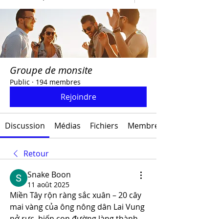
Groupe de monsite
Public
·
194 membres
Rejoindre
Discussion
Médias
Fichiers
Membres
Retour
Snake Boon
11 août 2025
Miền Tây rộn ràng sắc xuân – 20 cây 
mai vàng của ông nông dân Lai Vung 
nở rực, biến con đường làng thành 