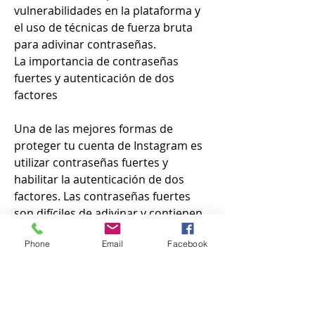
vulnerabilidades en la plataforma y 
el uso de técnicas de fuerza bruta 
para adivinar contraseñas.
La importancia de contraseñas 
fuertes y autenticación de dos 
factores
Una de las mejores formas de 
proteger tu cuenta de Instagram es 
utilizar contraseñas fuertes y 
habilitar la autenticación de dos 
factores. Las contraseñas fuertes 
son difíciles de adivinar y contienen 
una combinación de letras 
Phone
Email
Facebook
mayúsculas y minúsculas, números y 
caracteres especiales. La 
autenticación de dos factores, como 
se mencionó anteriormente, 
proporciona una capa adicional de 