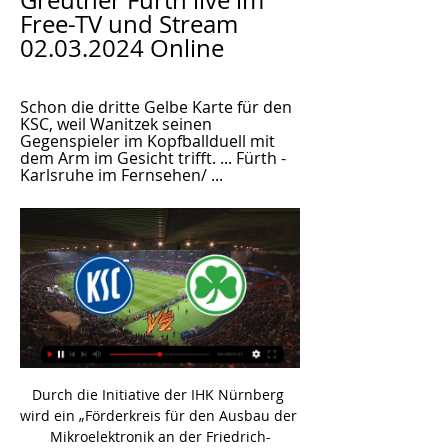
Greuther Fürth live im 
Free-TV und Stream 
02.03.2024 Online
Schon die dritte Gelbe Karte für den 
KSC, weil Wanitzek seinen 
Gegenspieler im Kopfballduell mit 
dem Arm im Gesicht trifft. ... Fürth - 
Karlsruhe im Fernsehen/ ...
Durch die Initiative der IHK Nürnberg wird ein „Förderkreis für den Ausbau der Mikroelektronik an der Friedrich-Alexander-Universität Erlangen-Nürnberg e.V.“ gegründet. Zweck des Vereins ist die ideelle Unterstützung und Förderung des Ausbaus von Forschung, Lehre und Technologievermittlung auf dem Gebiet der Mikroelektronik durch.

Die Liga hat schon reagiert, auch die Polizei wurde bereits tätig: Der Spielabbruch vom Sonntag in Luzern hatte schon erste Konsequenzen. Nun reicht der FC Luzern nach Auswertung der Videobilder Strafanzeige gegen die GC-Chaoten ein, wie der …

Angebot und Verkauf von Artikeln in Apple Retail Stores in Deutschland erfolgen durch die Apple Retail Germany B.V. & Co. KG. Angebot und Verkauf von Artikeln über den Apple Online Store in Deutschland erfolgen durch Apple Distribution International. Apple

Die deutsche U21 will im Endspiel gegen Spanien ihren Europameister-Titel verteidigen. Bundestrainer Joachim Löw schwärmt von der Mannschaft. Uwe Seelers Enkel, Levin Öztunali, kann etwas.

Abitur am Beruflichen Gymnasium Gesundheit und Soziales: Sara-Marie Apel, Lisa Arnetzl, Nils Arnhold, Vivien Baeslack, Jasmin Barth, Anna Bergner, Swantje Bernsee, Tayfun Bicer, Anna Bleckmann, Margo Blödorn, Jane Blume, Carina Bonig, Tanja Bormann, Lisa Dahlke, Lars Deike, Natalie Dias Pinto, Alexander Dohrs, Hanan El-Trabulsi, Yannic Evers.

Mit Panthers Schwenningen, dem BBC Coburg und der EN Baskets aus Schwelm stehen schon drei Aufsteiger in die ProB fest. In der Regionalliga Nord wird es am 07.04. zum großen ShowDown zwischen Rot-Weiss Cuxhaven und dem VfL Stade kommen, wenn der letzte Regionalliga Meister gesucht wird.

Spielstatistiken zur Begegnung Jahn Regensburg - VfL Bochum (2. Bundesliga 2019/2020, 1. Spieltag) mit Torschützen, Aufstellungen, Wechseln, gelben und roten Karten.

Gmunden. Die Bulls Kapfenberg dominieren weiterhin in Österreichs Herren-Basketball. Die Steirer entschieden am Mittwoch mit einem 71:65 (32:28) bei den Swans Gmunden erstmals eine ABL-Finalserie mit einem "sweep" für sich, gewannen die "best of five"-Serie mit 3:0. Es ist das dritte Double der

Wird verlinkt mit den ERC Ingolstadt vs. Mehr Details: Bevor du dich bei bet registrierst und dein Konto auflädst um ERC Ingolstadt Kölner Haie, oder ein anderes Ereignis über den bet Live-Stream zu sehen, empfehlen wir dir dringend bei bet in Erfahrung zu bringen, ob es in deinem Land möglich ist das gewünschte Ereignis über diesen Weg.

Am Sonntag trifft der SC 1912 Hennen III auf die Reserve der FC Borussia Dröschede. Nichts zu holen gab es beim letzten Ligaauftritt, als sich der SC Hennen III auf eigener Anlage mit 0:8 dem FC Iserlohn II geschlagen geben musste. Die zweite Saisonniederlage kassierte Dröschede II am letzten Spieltag gegen den M.S.V. Iserlohn.

Spielfilm | KuPS Kuopio - FC Vitebsk | 11.07.2019 – Holen Sie sich die neuesten Nachrichten, Ergebnisse, Spielpläne, Video-Highlights und mehr von Sky Sport

Kölner Haie verlieren an Boden:. Johannes Salmonsson in die vierte. Die Maßnahmen verpufften, denn die Augsburger bestimmten im ersten Drittel das Geschehen gegen zu zaghafte Kölner. Als Corey Potter den ersten Gegentreffer nur mit einem Stockfoul verhindern konnte, schlugen die Panther in ihrer Paradedisziplin zu. Michael Davies traf nach einer missglückten Befreiung von Shawn Lalonde.

Die A-Jugend-Bundesliga im deutschen Handball – offizieller Name Jugend-Bundesliga Handball (JBLH) – wurde durch den Deutschen Handballbund (DHB) zur Saison 2011/2012 eingeführt.

Das Gastspiel von Thomas Vanek bei den Graz 99ers hat beim TV-Sender zu einer Programmänderung gefährt. Am kommenden Sonntag (17.30) überträgt der Sender nun nicht die Neuauflage des Vorjahresfinales zwischen dem KAC und den Black Wings Linz, sondern die Partie Graz 99ers - HC TWK Innsbruck.

Die Adler Mannheim haben die dritte Niederlage in Serie kassiert. Der souveräne Tabellenführer verlor beim Letzten Nürnberg Ice Tigers allerdings erst in der Verlängerung: Ex-Adler Jame.

Mitarbeiter/-in Back Office (80 - 100%), Zürich. Seit 1907 sorgt Securitas für Sicherheit und hat sich als einstige Bewachungsgesellschaft zum breit abgestützten, dynamischen Dienstleistungsunternehmen gewandelt. Schweiz weit sorgen insgesamt 9000 Mitarbeitende für …

Danach folgten die Tore im Minutentakt. Die Grasshoppers glänzten mit schönen Doppel-Kombinationen und überzeugten mit herrlichen Pässen in die Tiefe. Die Verteidigung des FC Seefeld war komplett überfordert, so dass es zur Pause bereits 8:0 stand.

Nach dem Sensations-Aufstieg muss der SC Paderborn zwar nicht sofort wie die „Bild“ heute online berichtet Bernard Tekpetey zum FC Schalke ziehen lassen, da S04 eine Rückkaufoption aktiviert, aber wohl spätestens nach der kommenden Saison. Doch der SCP hat schon frühzeitig Alternativen für

Wir sind Ihr Fachhandels-Partner für Baustoffe im Großraum Chemnitz. Egal ob Profi oder Heimwerker, bei uns finden Sie alles, was Sie zum Bauen, Renovieren und Modernisieren benötigen. Und wir kennen uns mit der Materie aus und halten unser fundiertes Fachwissen durch regelmäßige Schulung unserer Mitarbeiter aktuell.

Eismeister Zaugg Arno Del Curto, das Ende der Romantik und der ZSC als Lugano des Nordens. Der Rockstar verlässt die grosse Bühne: Arno Del Curto ist nicht mehr Frontmann der ZSC Lions.

Kevin Clark kehrt in die Schweiz zurück. 3 Jahre nach einer ansprechenden Saison bei den SCL Tigers wurde der Kanadier von den Rapperswil-Jona Lakers verpflichtet. Der 31-jährige Flügel unterschrieb beim Aufsteiger einen Vertrag bis 2021. Clark …

KSC - Greuther Fürth live im Free-TV und Stream Das Duell zwischen dem Karlsruher SC und Greuther Fürth ist das Topspiel des 24. Spieltags. Anpfiff ist am Samstagabend um 20.30 Uhr. Die Übertragung erfolgt auf Sport1, da der Sender die Rechte für die Samstagabendspiele besitzt. Das Duell zwischen dem Karlsruher SC und Greuther Fürth ist das Topspiel des 24. Spieltags. Anpfiff ist am Samstagabend um 20.30 Uhr. Die Übertragung erfolgt auf Sport1, da der Sender die Rechte für die Samstagabendspiele besitzt. vor 2 Tagen ka-news.de ka-news.de

Tickets für Freiburg und Dortmund gehen in den Verkauf Ab Montag Karten sichern! Die Tickets für die letzten beiden Auswärtsspiele der Fortuna gegen den SC Freiburg (Sonntag, 5. Mai, 15:30 Uhr) und Borussia Dortmund (Samstag, 11. Mai, 15:30 Uhr) gehen in der kommenden Woche in den Vorverkauf. Eine Auswärtsfahrt zum Club von Christian Streich im Breisgau und das letzte Auswärtsspiel vor.

Vejgaard B - Randers Freja Spiel Ergebnis und Tore Ergebnis, Tore und Details zum Spiel Vejgaard B vs Randers Freja am 2.4.16 ab 13:00 Uhr. Das Team Vejgaard B hat das Spiel gegen Randers Freja mit 2 : 0 gewonnen. Das Fussball Spiel fand am 02.04.2016, 13:00 Uhr im Rahmen der Liga Danmarksserien 3 statt. Es war Teil der Spiele vom 15.

2. Bundesliga: Karlsruher SC - Greuther Fürth! Topspiele vor 6 Tagen — Das kommende Live-Spiel der 2. Bundesliga im Free-TV auf SPORT1: · 2. März (24. Spieltag): Karlsruher SC - SpVgg Greuther Fürth · 9. März (25.

Live-Ergebnis: Ifoe Bromoella IF vs Soelvesborgs GOIF in Begegnungen Schweden 4. Wir präsentieren live ein Spielergebnis, Vorspielaufstellungen und die immer aktuelle Tabelle.

Karlsruher gegen Greuther Fürth im stream Pressekonferenz vor 4 Stunden — Karlsruher gegen Greuther Fürth im stream Pressekonferenz: KSC - SpVgg Greuther Fürth Greuther Fürth im Live-Stream und TV: Die KSCler wolle.

Red Bull München und Augsburger Panther folgen die weiteren Plätze. Heute, Freitag, den 17.10.2014 wird der 11. Spieltages der Eishockey-Bundesliga gestartet.

KSC geht selbstbewusst in Flutlichtspiel gegen Greuther vor 20 Minuten — Fußball-Zweitligist Karlsruher SC bekommt am Samstag Besuch aus Mittelfranken. Ab 20:30 Uhr ist Greuther Fürth zu Gast im Wildpark.

zunächst in Esslingen als Rapper, studiert in Mün-chen Tontechnik und prägt seit 2006 die Stuttgarter Po-. Gottesdienst-Live-Übertragung in den Krabbel-Kinder-Raum, Teenie-Bi-belschule (Klasse fünf bis sieben) auf. Um dem Favoriten ein Bein stellen zu können, brauchen die …

Heim : Auswärts: Ergebnis: 12.10. Team Ehingen/Urspringschule : Bayer Giants Leverkusen: 74: 71: VfL Kirchheim Knights : Science City Jena: 87: 98: FC Schalke 04

Karlsruher SC gegen SpVgg Greuther Fürth heute live im 14.12.2019 — Das Spiel zwischen dem KSC und der SpVgg Greuther Fürth beginnt um 13 Uhr und wird im Karlsruher Wildparkstadion ausgetragen. Die Spielstätte ...

Spieltagsinfos zu KSC – SpVgg Greuther Fürth vor 20 Stunden — Wir haben im Vorfeld alles Wichtige für den Stadionbesuch zusammengefasst. Die wie immer ausverkaufte Gegengerade im BBBank Wildpark. Shuttle- ...

Mit der deutschen U21-Auswahl, die sich am Dienstag (19.3.) in Düsseldorf trifft, geht's für Brodersen, der im November 2018 beim 3:0-Erfolg gegen die Niederlande sein Debüt in der U21 gefeiert hatte, am Donnerstag (21.3., 18:30 Uhr, live auf Eurosport) in Essen zunächst gegen die U21 …

Köln Der Eishockey-Meister und Vizemeister stehen vor dem Aus, denn die Kölner Haie und Straubing Tigers sind in der ersten Play-off-Runde, die nach dem Modus Best-of-three ausgetragen wird, mit.

le SG Bénédict Sc huSprachen. wünsc ht dem. Ich begrüsse Sie zum heutigen Highlight im Würth Schweizer Cup 2013/14 im Paul-Grüninger-Stadion herzlichst! Ein spezieller Gruss geht an das Schiedsrichtertrio und an unsere Gäste aus Winterthur.

Spanien u21 - will know Paolo Tagliavento Italien Italien. Den ersten Titel gab es im Spiel gegen Italien. Ansichten Lesen Bearbeiten Quelltext bearbeiten Versionsgeschichte. Es fand nur ein Spiel gegen jede Mannschaft statt, so dass die Teams je einmal Auswärts und einmal Heimrecht hatten. Spanien brauchte erst in die Gruppenphase einsteigen.

Nationalteam Öhb Handball U Nm Wat Nf Grunddurchgang Fivers Männer Sport Fame Spielbeginn Uhc Margareten Hall ´ Atzgersdorf Blf News Orf Frauen Eggenburg Tecton Sporthalle Hollabrunn Sg Jugend Who Insignis Mga Trofaiach Westwien Ergebnis