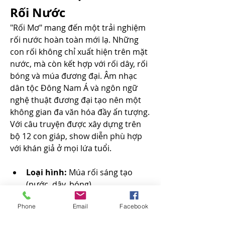
Rối Nước
"Rối Mơ" mang đến một trải nghiệm 
rối nước hoàn toàn mới lạ. Những 
con rối không chỉ xuất hiện trên mặt 
nước, mà còn kết hợp với rối dây, rối 
bóng và múa đương đại. Âm nhạc 
dân tộc Đông Nam Á và ngôn ngữ 
nghệ thuật đương đại tạo nên một 
không gian đa văn hóa đầy ấn tượng. 
Với câu truyện được xây dựng trên 
bộ 12 con giáp, show diễn phù hợp 
với khán giả ở mọi lứa tuổi.
Loại hình:
 Múa rối sáng tạo 
(nước, dây, bóng).
Điểm nổi bật:
 Rối nghệ thuật đa 
Phone
Email
Facebook
hình thức, phối âm hiện đại, sân 
khấu đa ngôn ngữ.