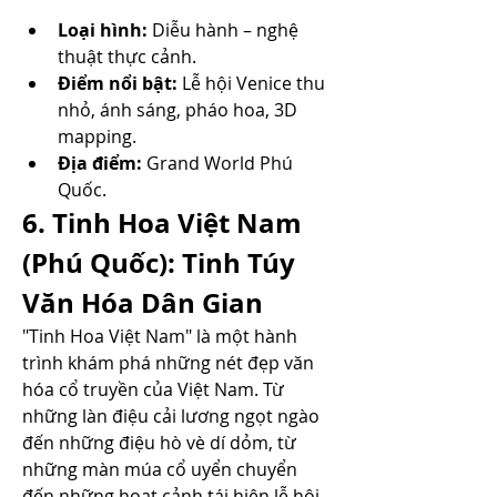
Loại hình:
 Diễu hành – nghệ 
thuật thực cảnh.
Điểm nổi bật:
 Lễ hội Venice thu 
nhỏ, ánh sáng, pháo hoa, 3D 
mapping.
Địa điểm:
 Grand World Phú 
Quốc.
6. Tinh Hoa Việt Nam 
(Phú Quốc): Tinh Túy 
Văn Hóa Dân Gian
"Tinh Hoa Việt Nam" là một hành 
trình khám phá những nét đẹp văn 
hóa cổ truyền của Việt Nam. Từ 
những làn điệu cải lương ngọt ngào 
đến những điệu hò vè dí dỏm, từ 
những màn múa cổ uyển chuyển 
đến những hoạt cảnh tái hiện lễ hội 