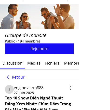
Groupe de monsite
Public
·
194 membres
Rejoindre
Discussion
Médias
Fichiers
Membres
Retour
engine.aszm888
engine.aszm888
27 juin 2025
Top 10 Show Diễn Nghệ Thuật 
Đáng Xem Nhất: Chìm Đắm Trong 
Sắc Màu Văn Hóa Việt Nam