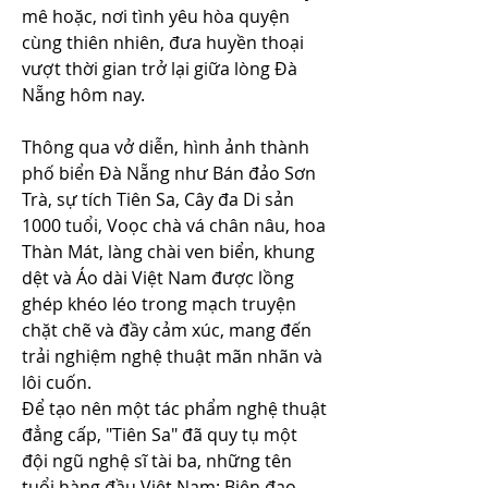
mê hoặc, nơi tình yêu hòa quyện 
cùng thiên nhiên, đưa huyền thoại 
vượt thời gian trở lại giữa lòng Đà 
Nẵng hôm nay.
Thông qua vở diễn, hình ảnh thành 
phố biển Đà Nẵng như Bán đảo Sơn 
Trà, sự tích Tiên Sa, Cây đa Di sản 
1000 tuổi, Voọc chà vá chân nâu, hoa 
Thàn Mát, làng chài ven biển, khung 
dệt và Áo dài Việt Nam được lồng 
ghép khéo léo trong mạch truyện 
chặt chẽ và đầy cảm xúc, mang đến 
trải nghiệm nghệ thuật mãn nhãn và 
lôi cuốn.
Để tạo nên một tác phẩm nghệ thuật 
đẳng cấp, "Tiên Sa" đã quy tụ một 
đội ngũ nghệ sĩ tài ba, những tên 
tuổi hàng đầu Việt Nam: Biên đạo 