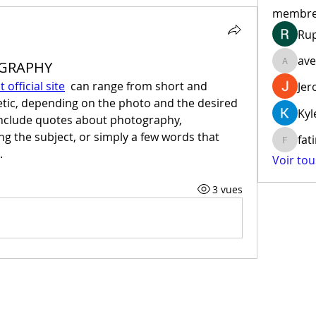
membr
Ru
ave
GRAPHY
aventur
t official site
  can range from short and 
Jer
tic, depending on the photo and the desired 
Kyl
nclude quotes about photography, 
ng the subject, or simply a few words that 
fat
fatima
.
Voir to
3 vues