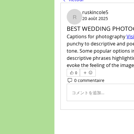
ruskincole5
20 août 2025
ruskincole5
BEST WEDDING PHOTO
Captions for photography 
Visi
punchy to descriptive and poe
tone. Some popular options i
descriptive phrases highlighti
evoke the feeling of the image
0
0 commentaire
コメントを追加…