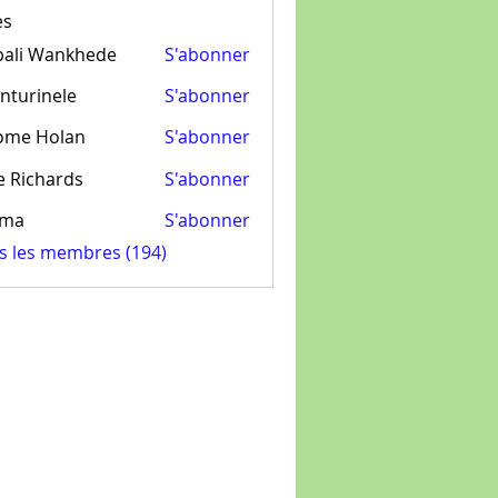
es
pali Wankhede
S'abonner
nturinele
S'abonner
inele
ome Holan
S'abonner
e Richards
S'abonner
ima
S'abonner
us les membres (194)