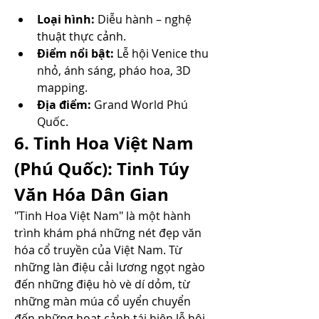
Loại hình:
 Diễu hành – nghệ 
thuật thực cảnh.
Điểm nổi bật:
 Lễ hội Venice thu 
nhỏ, ánh sáng, pháo hoa, 3D 
mapping.
Địa điểm:
 Grand World Phú 
Quốc.
6. Tinh Hoa Việt Nam 
(Phú Quốc): Tinh Túy 
Văn Hóa Dân Gian
"Tinh Hoa Việt Nam" là một hành 
trình khám phá những nét đẹp văn 
hóa cổ truyền của Việt Nam. Từ 
những làn điệu cải lương ngọt ngào 
đến những điệu hò vè dí dỏm, từ 
những màn múa cổ uyển chuyển 
đến những hoạt cảnh tái hiện lễ hội 