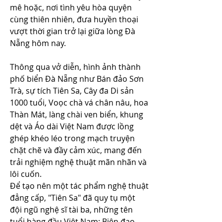
mê hoặc, nơi tình yêu hòa quyện 
cùng thiên nhiên, đưa huyền thoại 
vượt thời gian trở lại giữa lòng Đà 
Nẵng hôm nay.
Thông qua vở diễn, hình ảnh thành 
phố biển Đà Nẵng như Bán đảo Sơn 
Trà, sự tích Tiên Sa, Cây đa Di sản 
1000 tuổi, Voọc chà vá chân nâu, hoa 
Thàn Mát, làng chài ven biển, khung 
dệt và Áo dài Việt Nam được lồng 
ghép khéo léo trong mạch truyện 
chặt chẽ và đầy cảm xúc, mang đến 
trải nghiệm nghệ thuật mãn nhãn và 
lôi cuốn.
Để tạo nên một tác phẩm nghệ thuật 
đẳng cấp, "Tiên Sa" đã quy tụ một 
đội ngũ nghệ sĩ tài ba, những tên 
tuổi hàng đầu Việt Nam: Biên đạo 