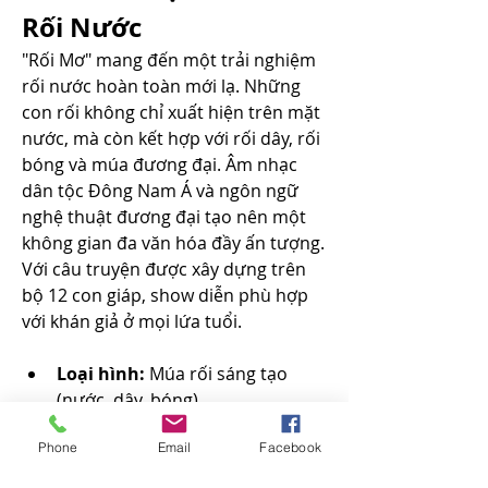
Rối Nước
"Rối Mơ" mang đến một trải nghiệm 
rối nước hoàn toàn mới lạ. Những 
con rối không chỉ xuất hiện trên mặt 
nước, mà còn kết hợp với rối dây, rối 
bóng và múa đương đại. Âm nhạc 
dân tộc Đông Nam Á và ngôn ngữ 
nghệ thuật đương đại tạo nên một 
không gian đa văn hóa đầy ấn tượng. 
Với câu truyện được xây dựng trên 
bộ 12 con giáp, show diễn phù hợp 
với khán giả ở mọi lứa tuổi.
Loại hình:
 Múa rối sáng tạo 
(nước, dây, bóng).
Điểm nổi bật:
 Rối nghệ thuật đa 
Phone
Email
Facebook
hình thức, phối âm hiện đại, sân 
khấu đa ngôn ngữ.