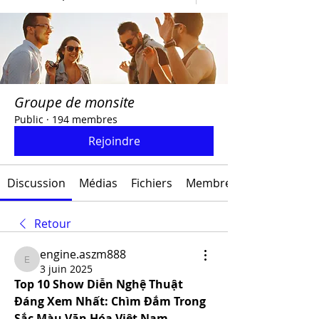
Groupe de monsite
Public
·
194 membres
Rejoindre
Discussion
Médias
Fichiers
Membres
Retour
engine.aszm888
engine.aszm888
3 juin 2025
Top 10 Show Diễn Nghệ Thuật 
Đáng Xem Nhất: Chìm Đắm Trong 
Sắc Màu Văn Hóa Việt Nam