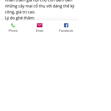
nhân tham gia hội chợ còn đem đến 
những cây mai cổ thụ với dáng thế kỳ 
công, giá trị cao.
Lý do ghé thăm:
Hội tụ nhiều nhà vườn lớn, uy 
tín.
Phone
Email
Facebook
Nhiều lựa chọn về giá cả, từ mai 
nhỏ cho đến mai nghệ thuật, cổ 
thụ.
Giá mai tại đây dao động từ 3 
triệu – 40 triệu đồng.
6. Vườn Mai Vạn Phát – Quận 9
Vườn mai Vạn Phát tại quận 9 
chuyên cung cấp mai vàng lớn, đẹp 
và chất lượng. Đây là nơi bạn có thể 
tìm thấy những cây mai vàng lâu 
năm, tán rộng, thân lớn với mức giá 
hợp lý. Ngoài việc bán mai, Vạn Phát 
còn có dịch vụ chăm sóc mai sau Tết 