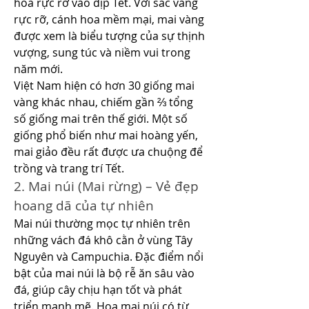
hoa rực rỡ vào dịp Tết. Với sắc vàng 
rực rỡ, cánh hoa mềm mại, mai vàng 
được xem là biểu tượng của sự thịnh 
vượng, sung túc và niềm vui trong 
năm mới.
Việt Nam hiện có hơn 30 giống mai 
vàng khác nhau, chiếm gần ⅔ tổng 
số giống mai trên thế giới. Một số 
giống phổ biến như mai hoàng yến, 
mai giảo đều rất được ưa chuộng để 
trồng và trang trí Tết.
2. Mai núi (Mai rừng) – Vẻ đẹp 
hoang dã của tự nhiên
Mai núi thường mọc tự nhiên trên 
những vách đá khô cằn ở vùng Tây 
Nguyên và Campuchia. Đặc điểm nổi 
bật của mai núi là bộ rễ ăn sâu vào 
đá, giúp cây chịu hạn tốt và phát 
triển mạnh mẽ. Hoa mai núi có từ 