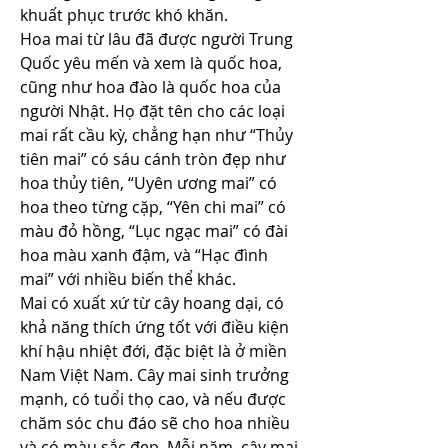
khuất phục trước khó khăn.
Hoa mai từ lâu đã được người Trung 
Quốc yêu mến và xem là quốc hoa, 
cũng như hoa đào là quốc hoa của 
người Nhật. Họ đặt tên cho các loại 
mai rất cầu kỳ, chẳng hạn như “Thủy 
tiên mai” có sáu cánh tròn đẹp như 
hoa thủy tiên, “Uyên ương mai” có 
hoa theo từng cặp, “Yên chi mai” có 
màu đỏ hồng, “Lục ngạc mai” có đài 
hoa màu xanh đậm, và “Hạc đình 
mai” với nhiều biến thể khác.
Mai có xuất xứ từ cây hoang dại, có 
khả năng thích ứng tốt với điều kiện 
khí hậu nhiệt đới, đặc biệt là ở miền 
Nam Việt Nam. Cây mai sinh trưởng 
mạnh, có tuổi thọ cao, và nếu được 
chăm sóc chu đáo sẽ cho hoa nhiều 
và có màu sắc đẹp. Mỗi năm, cây mai 