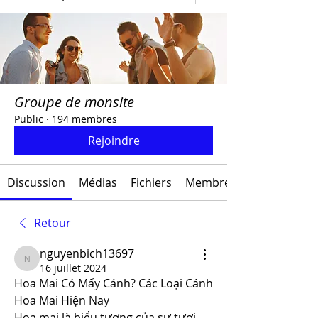
Groupe de monsite
Public
·
194 membres
Rejoindre
Discussion
Médias
Fichiers
Membres
Retour
nguyenbich13697
nguyenbich13697
16 juillet 2024
Hoa Mai Có Mấy Cánh? Các Loại Cánh 
Hoa Mai Hiện Nay
Hoa mai là biểu tượng của sự tươi 