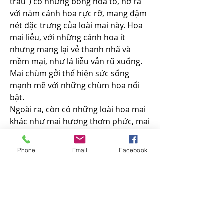
trâu") có những bông hoa to, nở ra 
với năm cánh hoa rực rỡ, mang đậm 
nét đặc trưng của loài mai này. Hoa 
mai liễu, với những cánh hoa ít 
nhưng mang lại vẻ thanh nhã và 
mềm mại, như lá liễu vẫn rũ xuống. 
Mai chùm gởi thể hiện sức sống 
mạnh mẽ với những chùm hoa nổi 
bật.
Ngoài ra, còn có những loài hoa mai 
khác như mai hương thơm phức, mai 
cánh dúm như hình cánh bướm, và 
mai cánh tròn đẹp mắt. Các loại hoa 
Phone
Email
Facebook
mai này không chỉ đa dạng về số 
lượng cánh mà còn mang đến sự 
phong phú về hình dáng và màu sắc.
Với những loài mai có nhiều cánh 
hơn, như mai vàng 9 cánh hay mai 
Tư giỏi với 12-14 cánh, đây là những 