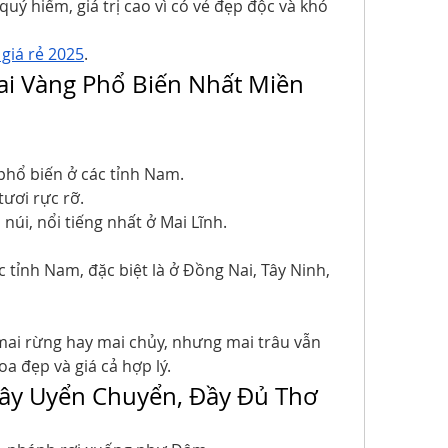
ý hiếm, giá trị cao vì có vẻ đẹp độc và khó 
giá rẻ 2025
.
Mai Vàng Phổ Biến Nhất Miền 
phổ biến ở các tỉnh Nam.
ươi rực rỡ.
úi, nổi tiếng nhất ở Mai Lĩnh.
 tỉnh Nam, đặc biệt là ở Đồng Nai, Tây Ninh, 
i rừng hay mai chủy, nhưng mai trâu vẫn 
oa đẹp và giá cả hợp lý.
Cây Uyển Chuyển, Đầy Đủ Thơ