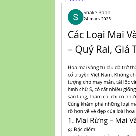
Snake Boon
24 mars 2025
Các Loại Mai V
– Quý Rai, Giá
Hoa mai vàng từ lâu đã trở th
cổ truyền Việt Nam. Không chỉ
tượng cho may mắn, tài lộc và
hình chữ S, có rất nhiều giốn
săn lùng, thậm chí chí có nhữn
Cùng khám phá những loại mai
rõ hơn về vẻ đẹp của loài hoa
1. Mai Rừng – Mai 
🌿 Đặc điểm: