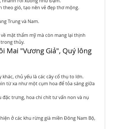
, nhánh rơi xuống như Đậm.
h theo gió, tạo nên vẻ đẹp thơ mộng.
vùng Trung và Nam.
ị về mặt thẩm mỹ mà còn mang lại thịnh 
 trong thủy.
ôi Mai "Vương Giả", Quý lông 
 khác, chủ yếu là các cây cổ thụ to lớn.
ìn từ xa như một cụm hoa để tỏa sáng giữa 
ặc trưng, ​​hoa chi chít tư vấn non và nụ 
 hiện ở các khu rừng già miền Đông Nam Bộ, 