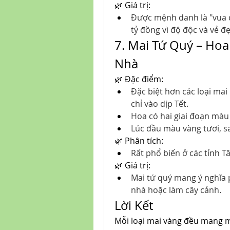
🌿 Giá trị:
Được mệnh danh là "vua củ
tỷ đồng vì độ độc và vẻ đ
7. Mai Tứ Quý – Ho
Nhà
🌿 Đặc điểm:
Đặc biệt hơn các loại mai
chỉ vào dịp Tết.
Hoa có hai giai đoạn màu
Lúc đầu màu vàng tươi, sa
🌿 Phân tích:
Rất phổ biến ở các tỉnh T
🌿 Giá trị:
Mai tứ quý mang ý nghĩa p
nhà hoặc làm cây cảnh.
Lời Kết
Mỗi loại mai vàng đều mang mộ