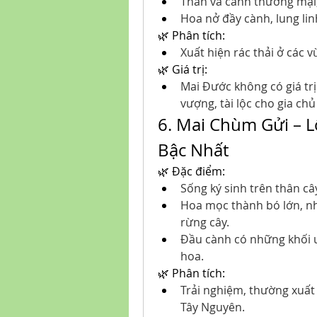
Thân và cành thương mại
Hoa nở đầy cành, lung lin
🌿 Phân tích:
Xuất hiện rác thải ở các 
🌿 Giá trị:
Mai Đước không có giá tr
vượng, tài lộc cho gia chủ
6. Mai Chùm Gửi – L
Bậc Nhất
🌿 Đặc điểm:
Sống ký sinh trên thân cây
Hoa mọc thành bó lớn, nh
rừng cây.
Đầu cành có những khối u đ
hoa.
🌿 Phân tích:
Trải nghiệm, thường xuất
Tây Nguyên.