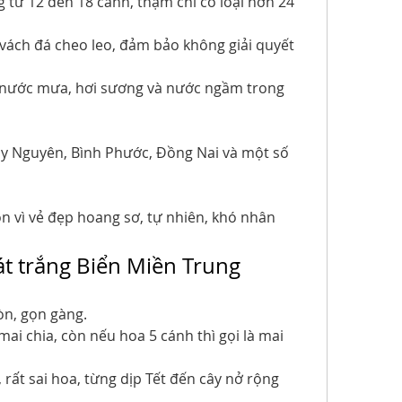
từ 12 đến 18 cánh, thậm chí có loại hơn 24 
vách đá cheo leo, đảm bảo không giải quyết 
 nước mưa, hơi sương và nước ngầm trong 
ây Nguyên, Bình Phước, Đồng Nai và một số 
n vì vẻ đẹp hoang sơ, tự nhiên, khó nhân 
Cát trắng Biển Miền Trung
òn, gọn gàng.
mai chia, còn nếu hoa 5 cánh thì gọi là mai 
ất sai hoa, từng dịp Tết đến cây nở rộng 