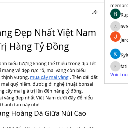
membr
Ru
ave
àng Đẹp Nhất Việt Nam 
aventur
Jer
 Trị Hàng Tỷ Đồng
Kyl
ành biểu tượng không thể thiếu trong dịp Tết 
fat
fatima
 mang vẻ đẹp rực rỡ, mai vàng còn biểu 
Voir to
 thịnh vượng. 
mua cây mai vàng
 . Trên dải đất 
g mai quý hiếm, được giới nghệ thuật bonsai 
g cây mai giá trị lên đến hàng tỷ đồng.
 vàng đẹp nhất Việt Nam dưới đây để hiểu 
 thanh tao này nhé!
Vàng Hoàng Dã Giữa Núi Cao