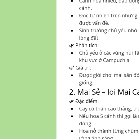
Cánh hoa nhiều, dao động 
cánh.
Đọc tự nhiên trên những 
được vấn đề.
Sinh trưởng chủ yếu nhờ
lòng đất.
🌿 Phân tích:
Chủ yếu ở các vùng núi T
khu vực ở Campuchia.
🌿 Giá trị:
Được giới chơi mai săn đó
giống.
2. Mai Sẻ – loi Mai 
🌿 Đặc điểm:
Cây có thân cao thẳng, tr
Nếu hoa 5 cánh thì gọi là 
động.
Hoa nở thành từng chùm, r
vàng ánh sáng.