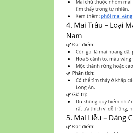
Mai chủ thuộc nhóm mai qu
tìm thấy trong tự nhiên.
Xem thêm: 
phôi mai vàng 
4. Mai Trâu – Loại 
Nam
🌿 Đặc điểm:
Còn gọi là mai hoang dã, 
Hoa 5 cánh to, màu vàng t
Mộc thành rừng hoặc cao n
🌿 Phân tích:
Có thể tìm thấy ở khắp các
Long An.
🌿 Giá trị:
Dù không quý hiếm như ma
rất ưa thích vì dễ trồng, h
5. Mai Liễu – Dáng 
🌿 Đặc điểm: