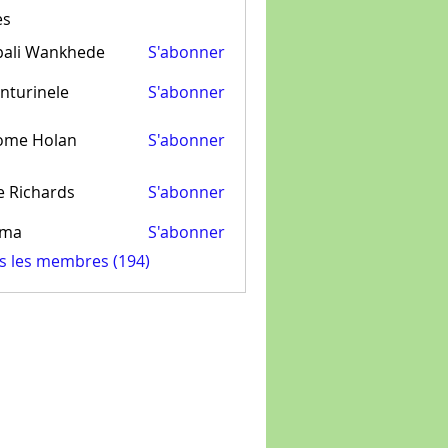
es
pali Wankhede
S'abonner
nturinele
S'abonner
inele
ome Holan
S'abonner
e Richards
S'abonner
ima
S'abonner
us les membres (194)