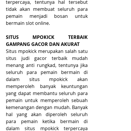
terpercaya, tentunya hal tersebut 
tidak akan membuat seluruh para 
pemain menjadi bosan untuk 
bermain slot online.
SITUS MPOKICK TERBAIK 
GAMPANG GACOR DAN AKURAT
Situs mpokick merupakan salah satu 
situs judi gacor terbaik mudah 
menang anti rungkad, tentunya jika 
seluruh para pemain bermain di 
dalam situs mpokick akan 
memperoleh banyak keuntungan 
yang dapat membantu seluruh para 
pemain untuk memperoleh sebuah 
kemenangan dengan mudah. Banyak 
hal yang akan diperoleh seluruh 
para pemain ketika bermain di 
dalam situs mpokick terpercaya 