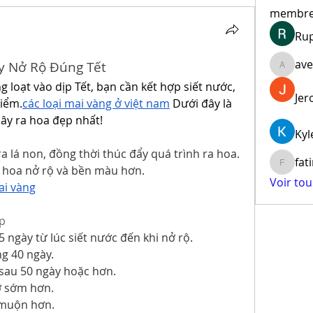
membr
Ru
ave
y Nở Rộ Đúng Tết
aventur
loạt vào dịp Tết, bạn cần kết hợp siết nước, 
Jer
điểm.
các loại mai vàng ở việt nam
 Dưới đây là 
ây ra hoa đẹp nhất!
Kyl
 ra lá non, đồng thời thúc đẩy quá trình ra hoa.
fat
 hoa nở rộ và bền màu hơn.
fatima
Voir to
ai vàng
p
5 ngày từ lúc siết nước đến khi nở rộ.
g 40 ngày.
 sau 50 ngày hoặc hơn.
ở sớm hơn.
 muộn hơn.