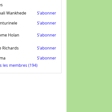
es
pali Wankhede
S'abonner
nturinele
S'abonner
inele
ome Holan
S'abonner
e Richards
S'abonner
ima
S'abonner
us les membres (194)