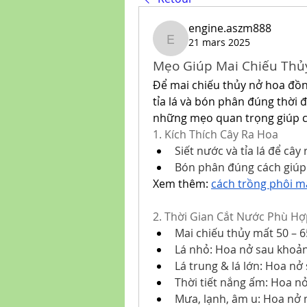
engine.aszm888
21 mars 2025
engine.aszm888
Mẹo Giúp Mai Chiếu Thủ
Để mai chiếu thủy nở hoa đồng 
tỉa lá và bón phân đúng thời 
những mẹo quan trọng giúp c
1. Kích Thích Cây Ra Hoa
Siết nước và tỉa lá để cây
Bón phân đúng cách giúp
Xem thêm: 
cách trồng phôi m
2. Thời Gian Cắt Nước Phù Hợ
Mai chiếu thủy mất 50 – 6
Lá nhỏ: Hoa nở sau khoản
Lá trung & lá lớn: Hoa nở
Thời tiết nắng ấm: Hoa n
Mưa, lạnh, âm u: Hoa nở