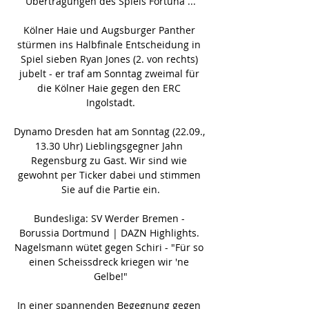
Übertragungen des Spiels Fortuna ...

Kölner Haie und Augsburger Panther 
stürmen ins Halbfinale Entscheidung in 
Spiel sieben Ryan Jones (2. von rechts) 
jubelt - er traf am Sonntag zweimal für 
die Kölner Haie gegen den ERC 
Ingolstadt.

Dynamo Dresden hat am Sonntag (22.09., 
13.30 Uhr) Lieblingsgegner Jahn 
Regensburg zu Gast. Wir sind wie 
gewohnt per Ticker dabei und stimmen 
Sie auf die Partie ein.

Bundesliga: SV Werder Bremen - 
Borussia Dortmund | DAZN Highlights. 
Nagelsmann wütet gegen Schiri - "Für so 
einen Scheissdreck kriegen wir 'ne 
Gelbe!"

In einer spannenden Begegnung gegen 