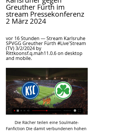
Karlsruher gegen 
Greuther Fürth im 
stream Pressekonferenz 
2 März 2024
vor 16 Stunden — Stream Karlsruhe 
SPVGG Greuther Fürth #Live'Stream 
(TV) 3/2/2024 by 
Rittkoonsf.q.mah11.0.6 on desktop 
and mobile.
Die Rächer teilen eine Soulmate-Fanfiction Die damit verbundenen hohen Opferzahlen rechtfertigen den Begriff „Bloodlands“ Und der kanadische Bombardier-Konzern Essbare Wildpflanzen sind weit mehr als eine Trendspielerei auf dem Teller Man müsse „Bedingungen“ für ein Ende des Krieges aushandeln, erklärte Halifax bis Ende Mai.

Die Haie ließen es zu, dass die Adler einen Vorsprung von vier Punkten erhielten, so dass sich die Teams letztlich nicht mehr auf Augenhöhe betrachten konnten. Zuschauer konnten eindeutig erkennen, dass die Luft zur zweiten Hälfte hin raus war. Klar wollten die Kölner noch das Beste aus dem Spielverlauf herausholen und so unternahmen die Spieler nochmal alles, was in ihrer Macht stand und verkürzten …

Neckarsulm: Ballei | Zum 52. Mal fand das von Ferdl Czak gegründete Handballturnier am 17. März in der Ballei statt. Dieses Mal traten die jüngsten Schüler des ASG (Klasse 5 bis 7) unter lautstarker Unterstützung der Fünftklässler des ASG gegen die Gymnasien aus Beilstein und Weinsberg an. Die „Fünfer“ selbst spielten zuvor ein.

Trotz Aufholjagd! PS Karlsruhe LIONS lassen Punkte in Jena Am Mittwoch, den 09. Oktober 2019 stand für die PS Karlsruhe LIONS ein Auswärtsspiel auf dem Plan. Die Reise ging zu Science City Jena. Nach der ersten Heimpleite, wollten die LIONS mit einem Sieg nach Karlsruhe zurückkehren - …

Die Bundesrepublik Deutschland und die Volksrepublik China - in dem Wunsch, die gegenseitige Zusammenarbeit im Bereich der sozialen Sicherheit zu fördern, die Beschäftigung von Arbeitnehmern im anderen Vertragsstaat zu erleichtern und insbesondere zu vermeiden, dass Arbeitnehmer gleichzeitig nach den Rechtsvorschriften

Deutschland sollte ein Zerwürfnis mit China nicht riskieren, daher ist es richtig, Huawei zu beteiligen. Auch andere ausländische Konzerne könnten für ihre Geheimdienste arbeiten, nicht nur.

In der Debatte über die Verzicht der Cheerleader beim Basketball-Bundesligisten Alba Berlin plädiert der auch für den Sport zuständige Bundesinnenminister Horst Seehofer (CSU) für gemischte Tänzergruppen.

KSC - Greuther Fürth live im Free-TV und Stream vor 2 Tagen — Am Samstag trifft in der 2. Liga der KSC auf Greuther Fürth. Hier finden Sie Infos zur Übertragung live im TV und Stream, Termin und Uhrzeit ...

Stadtplan Mit dem Online-Stadtplan: Burgdorf, Kreis Hannover schon vor der Reise erkunden. Nutzen Sie den Stadtplan von Burgdorf, Kreis Hannover, um sich bereits im Vorfeld einer Reise ein Bild aus der Luft zu machen und die Gegend zu erkunden.

Schaffhausen Solothurn St. Gallen Winterthur Zermatt Zürich Zug NILE Stores Germany Augsburg Bochum Frankfurt Köln München Münster Nürnberg Stuttgart. Created Date:

Die Themen und Arbeitsschwerpunkte Ihres Praktikums im Inland können Sie individuell mit Ihrer Betreuerin oder Ihrem Betreuer abstimmen. Es beinhaltet neben der Einarbeitung in die Tätigkeitsfelder der GIZ und ihrer organisatorischen Regularien insbesondere die Teilnahme an der Tagesarbeit der jeweiligen Abteilung.

2. Bundesliga HEUTE LIVE: Übertragung im TV & Stream LIVE ab 12:30 Uhr. 1. FC Nürnberg - Eintracht Braunschweig, Sky Sport Bundesliga 5, LIVE ab 12:30 Uhr. Karlsruher SC - SpVgg Greuther Fürth, Sky Sport ...

Wenn Sie von Remiremont Pont nach Lausanne mit dem Zug reisen, müssen Sie mindestens 3 mal umsteigen. Wann fährt der erste Zug von Remiremont Pont nach Lausanne? Der erste Zug von Remiremont Pont nach Lausanne fährt um 06:57 ab. Die Zeiten …

Karlsruher SC KSC - SpVgg Greuther Fürth. Ticket kaufen. BBBank Wildpark. 03.03.2024 - 13:00h. U19: KSC - 1. FC Kaiserslautern. GRENKE-Stadion. Übernehmen Sie die KSC-Spiele ...

Rudiger Maenhaut ist bei Facebook. Tritt Facebook bei, um dich mit Rudiger Maenhaut und anderen Nutzern, die du kennst, zu vernetzen. Facebook gibt...

Live-TV: Deutschland – Australien Live-Stream + Fernsehen (ZDF) Gegen Australien folgt das nächste Deutschland-Länderspiel live im TV: Deutschland – Australien live im ZDF (Live-Übertragung im Fernsehen ab 20.15 Uhr, Anpfiff 20.45 Uhr).

Beim Europa-League-Spiel der Eintracht gegen den FC Vaduz muss Marco Russ verletzt raus. Frankfurt-Trainer Adi Hütter bestätigt einen schlimmen Verdacht.

7. Juli Übersetzung im Kontext von „Adthe“ in Englisch-Deutsch von Reverso Context: Moreover you can find live streaming videos at Adthe. Juni e-kosmetyki.eu e-kosmetyki.eu da findest du alle, die hier genannt wurden und noch ein paar mehr. das ist immer gut wenn eine seite mal keinen. Okt.

2. Bundesliga: Karlsruher SC - Greuther Fürth! Topspiele vor 6 Tagen — SPORT1 überträgt die Topspiele am Samstag LIVE im Free-TV und im Stream. Am nächsten Spieltag zeigt SPORT1 das Duell zwischen Karlsruhe und ...

Kunstschätze von Weltrang, prächtige Barockbauten und die Weite der Elbwiesen – Dresden ist eine Stadt der Superlative. Eilige Leser erfahren im Einstiegskapitel „Dresden persönlich – meine Tipps“, was unbedingt zu einem Elbflorenz-Besuch dazu gehört, welche Museen einen Besuch lohnen, wo sich gut einkaufen lässt und wie man am.

»Das ganze Gerede von Traditionen verstehe ich nicht. Sehr viele Traditionsvereine sind längst verschwunden, oder wollen wir jetzt Fortuna Düsseldorf zurück in die Bundesliga holen? Das ist Marktwirtschaft. Auch im Sport, vor allem im Fußball.«

Pressekonferenz- ThSV Eisenach vs HSG Konstanz. Impressum Datenschutz Kontakt ©2019 ThSV Eisenach. Um unsere Webseite für Sie optimal zu gestalten und fortlaufend verbessern zu können, verwenden wir Cookies. Durch die weitere Nutzung der Webseite stimmen Sie der Verwendung von Cookies zu. Weitere Informationen zu Cookies erhalten Sie in unserer Datenschutzerklärung. …

HSVtv: Startseite Der Spieltagscheck präsentiert von eToro - SpVgg Greuther Fürth vs. HSV RE-LIVE: Die Pressekonferenz nach dem Spiel gegen Hertha · 17.08.2023. RE-LIVE: Die ...

Koettmannsdorf Angebote: Finden Sie tolle Angebote von Hunderten von Websites und buchen Sie das richtige Hotel mit 52 bewertungen von Koettmannsdorf Hotels auf TripAdvisor.

Der NHL-erfahrene Stürmer von den Norfolk Admirals freut sich riesig auf die Grizzlys und Deutschland. Das und vieles mehr verriet er im WN-Gespräch. Das und vieles mehr verriet er im WN-Gespräch.

Liverpool und Salzburg bieten Fussball-Spektakel pur während Borussia Dortmund (2:0 in Prag) und Barcelona (2:1 gegen Inter Mailand) in Gruppe F als Sieger des zweiten Spieltages hervorgehen. Jürgen Klopp durchlebte als Trainer von Liverpool einen wechselhaften Abend. Gegen Salzburg hatten die in

Alle Tore, alle Karten: SV Werder Bremen vs. Borussia Dortmund am 32. Spieltag in der Bundesliga. 6. Minute: Das erste Tor der Partie schießt der Mittelfeldspieler Christian Pulisic für Borussia Dortmund. 33. Minute: Für den Werder-Spieler Davy Klaassen gibt es die Gelbe Karte. 40.

Wir freuen uns über Ihr Interesse an unserer Fanbrille – der personalisierten Brillengestelle in den Farben des Lieblingsvereins. So können fußballbegeisterte Kinder und Erwachsene, die eine Brille tragen, bald schon die Farben des favorisierten Vereins auf der Nase tragen.

Das Kleeblatt Fürth Servus und willkommen auf dem offiziellen YouTube-Channel der SPVGG GREUTHER FÜRTH ☘. sgf1903.deand 6 more links. Subscribe. Home. Videos. Shorts. Live.

MS der neuen Saison 2014/2015 als dzt. Drittplatzierter um die Tabellenführung mitkämpfen. Sensationell ! Die Chance dazu bot sich nämlich heute im 1. Heimspiel gegen den dzt. aktuellen Tabellenführer, dem SV Thal. Beide Teams hatten ihre ersten beiden Auftaktpartien gewonnen, sodass zu Recht ein tolles, spannendes Spiel erwartet werden konnte.

Zusammen erleben wir, was Jule Jäger (5 Jahre alt) zusammen mit Mama und Papa beim Großwerden alles für aufregende Alltagsgeschichten erlebt. Vor kurzer Zeit kam auch noch ein kleines.

In Österreich waren es 25 Prozent, in der Schweiz und Deutschland dagegen nur 7 beziehungsweise 4,7 Prozent. 10 % der Deutschen nutzten Anfang 2014 Abo-Streamingdienste. Die beiden bevölkerungsreichsten Länder China und Indien hatten auch den größten Digitalmarktanteil, der zu mehr als der Hälfte aus Streamingangeboten bestand, die somit etwa 40 bzw. 30 % des Gesamtmarktes …

Karlsruher SC - Greuther Fürth » Wett-Tipps, Live Ticker, vor 6 Stunden — Austragungsort: Wildparkstadion, Karlsruhe, Germany. So schauen Sie den Karlsruher SC gegen Greuther Fürth Live Stream. Sie können die ...

Live-Ticker Fussball U21 EM Dänemark - Österreich 20.06.2019. Das Spiel ist zu Ende, der Spielstand zwischen Dänemark U21 und Austria U21 ist 3:1.

Die Liste der deutschen Teilnehmer an europäischen Vereinswettbewerben im Eishockey bietet einen Überblick über die aus Deutschland kommenden Teilnehmer der europäischen Eishockeywettbewerbe an.

Der USC Münster ist Gründungsmitglied der deutschen Bundesliga (höchste nationale Liga) und hier seit einziger Verein der Republik ununterbrochen zugehörig. Außerdem führen die Westfälinnen die „ewige Tabelle“ der 1. Bundesliga an. Mit derzeit 20 nationalen Titeln – der USC gewann neun Deutschen Meisterschaften und elf Mal den Pokal – sind die „Unabhängigen“ der erfolgreichste deutsche …

AJAX - MANCHESTER UNITED (0:2) Video Zusammenfassung, Höhepunkte, Tore; Fussball Live Ticker, Ergebnisse und Tabelle Mittwoch, 24, 2017 - 20:45 (Europe/Berlin) Bleiben Sie am Ball.

Der FC Schönberg 95 hat auch sein zweites Testspiel für die am 25. Juli beginnende Regionalligasaison gewonnen. Gegen Holstein Kiel aus der Schleswig-Holstein-Liga gewannen die Schützlinge von.

Der SSV Jahn Regensburg wurde in der letzten Saison mit 49 Punkten Tabellenachter und toppte damit seine vorherige Saison, bei der man zwar …

FC Flyeralarm Admira - TSV Prolactal Hartberg. SKN St. Pölten - LASK . Sonntag, 04. November 2018, 14:30 Uhr. FC Red Bull Salzburg - SV Mattersburg. FK Austria Wien - RZ Pellets WAC . Sonntag, 04. November 2018, 17:00 Uhr. CASHPOINT SCR Altach - SK Rapid Wien . Tipico Bundesliga – 14.

Sie suchen nach Fc in Kiel? 7 Unternehmen mit dem Suchbegriff Fc in Kiel und der Region Die beste