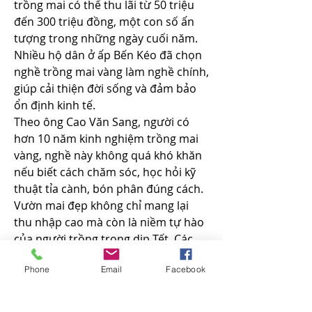
trồng mai có thể thu lãi từ 50 triệu 
đến 300 triệu đồng, một con số ấn 
tượng trong những ngày cuối năm. 
Nhiều hộ dân ở ấp Bến Kéo đã chọn 
nghề trồng mai vàng làm nghề chính, 
giúp cải thiện đời sống và đảm bảo 
ổn định kinh tế.
Theo ông Cao Văn Sang, người có 
hơn 10 năm kinh nghiệm trồng mai 
vàng, nghề này không quá khó khăn 
nếu biết cách chăm sóc, học hỏi kỹ 
thuật tỉa cành, bón phân đúng cách. 
Vườn mai đẹp không chỉ mang lại 
thu nhập cao mà còn là niềm tự hào 
của người trồng trong dịp Tết. Các 
bạn có thể tìm hiểu thêm 
Phôi mai 
Phone
Email
Facebook
vàng là gì? Phôi mai vàng sống được 
bao lâu?
.