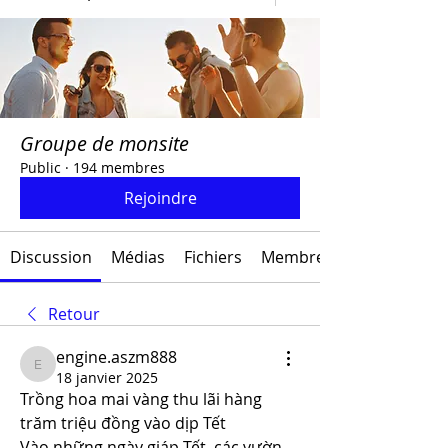
Groupe de monsite
Public
·
194 membres
Rejoindre
Discussion
Médias
Fichiers
Membres
Retour
engine.aszm888
engine.aszm888
18 janvier 2025
Trồng hoa mai vàng thu lãi hàng 
trăm triệu đồng vào dịp Tết
Vào những ngày giáp Tết, các vườn 