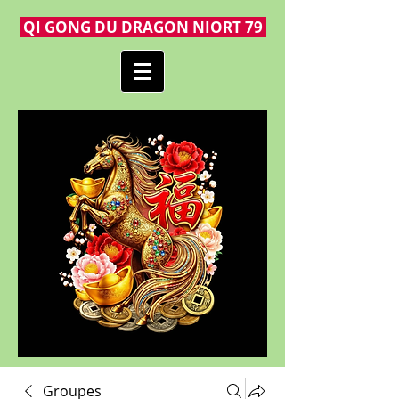
QI GONG DU DRAGON NIORT 79
Groupes