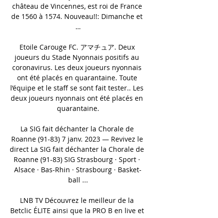
château de Vincennes, est roi de France 
de 1560 à 1574. Nouveau!!: Dimanche et 
…

Etoile Carouge FC. アマチュア. Deux 
joueurs du Stade Nyonnais positifs au 
coronavirus. Les deux joueurs nyonnais 
ont été placés en quarantaine. Toute 
l’équipe et le staff se sont fait tester.. Les 
deux joueurs nyonnais ont été placés en 
quarantaine.

La SIG fait déchanter la Chorale de 
Roanne (91-83) 7 janv. 2023 — Revivez le 
direct La SIG fait déchanter la Chorale de 
Roanne (91-83) SIG Strasbourg · Sport · 
Alsace · Bas-Rhin · Strasbourg · Basket-
ball ...

LNB TV Découvrez le meilleur de la 
Betclic ÉLITE ainsi que la PRO B en live et 