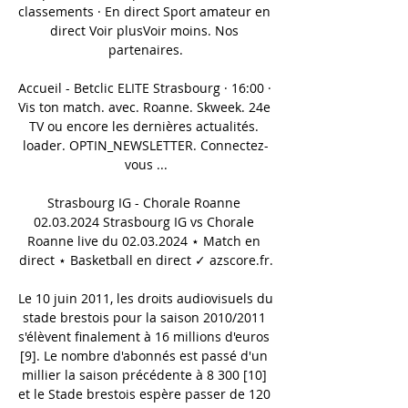
classements · En direct Sport amateur en 
direct Voir plusVoir moins. Nos 
partenaires.

Accueil - Betclic ELITE Strasbourg · 16:00 · 
Vis ton match. avec. Roanne. Skweek. 24e 
TV ou encore les dernières actualités. 
loader. OPTIN_NEWSLETTER. Connectez-
vous ...

Strasbourg IG - Chorale Roanne 
02.03.2024 Strasbourg IG vs Chorale 
Roanne live du 02.03.2024 ⋆ Match en 
direct ⋆ Basketball en direct ✓ azscore.fr.

Le 10 juin 2011, les droits audiovisuels du 
stade brestois pour la saison 2010/2011 
s'élèvent finalement à 16 millions d'euros 
[9]. Le nombre d'abonnés est passé d'un 
millier la saison précédente à 8 300 [10] 
et le Stade brestois espère passer de 120 