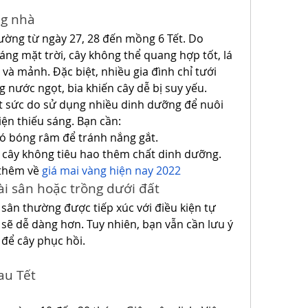
ng nhà
ờng từ ngày 27, 28 đến mồng 6 Tết. Do 
áng mặt trời, cây không thể quang hợp tốt, lá 
à mảnh. Đặc biệt, nhiều gia đình chỉ tưới 
 nước ngọt, bia khiến cây dễ bị suy yếu.
ệt sức do sử dụng nhiều dinh dưỡng để nuôi 
iện thiếu sáng. Bạn cần:
có bóng râm để tránh nắng gắt.
 cây không tiêu hao thêm chất dinh dưỡng.
thêm về 
giá mai vàng hiện nay 2022
ài sân hoặc trồng dưới đất
ân thường được tiếp xúc với điều kiện tự 
sẽ dễ dàng hơn. Tuy nhiên, bạn vẫn cần lưu ý 
 để cây phục hồi.
au Tết