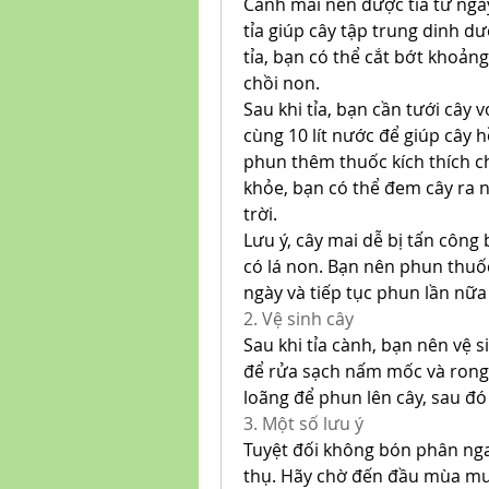
Cành mai nên được tỉa từ ngày
tỉa giúp cây tập trung dinh d
tỉa, bạn có thể cắt bớt khoảng
chồi non.
Sau khi tỉa, bạn cần tưới cây 
cùng 10 lít nước để giúp cây h
phun thêm thuốc kích thích chồ
khỏe, bạn có thể đem cây ra 
trời.
Lưu ý, cây mai dễ bị tấn công b
có lá non. Bạn nên phun thuố
ngày và tiếp tục phun lần nữa
2. Vệ sinh cây
Sau khi tỉa cành, bạn nên vệ 
để rửa sạch nấm mốc và rong 
loãng để phun lên cây, sau đó
3. Một số lưu ý
Tuyệt đối không bón phân ngay
thụ. Hãy chờ đến đầu mùa mư