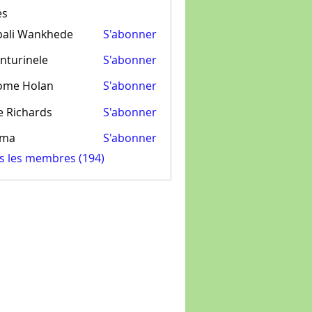
es
pali Wankhede
S'abonner
nturinele
S'abonner
inele
ome Holan
S'abonner
e Richards
S'abonner
ima
S'abonner
us les membres (194)