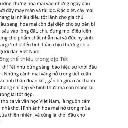
thường chưng hoa mai vào những ngày đầu 
đầy may mắn và tài lộc. Đặc biệt, cây mai 
ang lại nhiều điều tốt lành cho gia chủ.
iàu sang, hoa mai còn đại diện cho sự bền bỉ 
 sâu vào lòng đất, chịu đựng mọi điều kiện 
trưng cho phẩm chất nhẫn nại và đức hy sinh 
i gợi nhớ đến tinh thần chịu thương chịu 
gười dân Việt Nam.
ông thể thiếu trong dịp Tết
 khí Tết như bừng sáng, báo hiệu sự khởi đầu 
 Những cánh mai vàng nở trong tiết xuân 
và tinh thần đoàn kết, gắn bó giữa các thành 
 không chỉ đẹp về hình thức mà còn mang lại 
ơng lai tốt đẹp.
thơ ca và văn học Việt Nam, là nguồn cảm 
, nhà thơ. Hình ảnh hoa mai nở trong mùa 
ủa thiên nhiên, và cũng là khởi đầu cho 
.