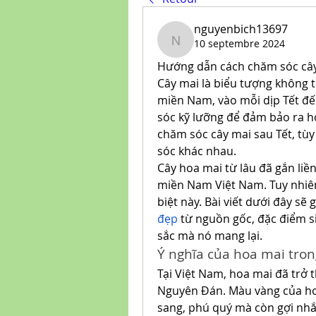
nguyenbich13697
10 septembre 2024
nguyenbich13697
Hướng dẫn cách chăm sóc cây
Cây mai là biểu tượng không th
miền Nam, vào mỗi dịp Tết đế
sóc kỹ lưỡng để đảm bảo ra h
chăm sóc cây mai sau Tết, tùy
sóc khác nhau.
Cây hoa mai từ lâu đã gắn liền
miền Nam Việt Nam. Tuy nhiên,
biệt này. Bài viết dưới đây s
đẹp
 từ nguồn gốc, đặc điểm s
sắc mà nó mang lại.
Ý nghĩa của hoa mai tro
Tại Việt Nam, hoa mai đã trở 
Nguyên Đán. Màu vàng của hoa
sang, phú quý mà còn gợi nh