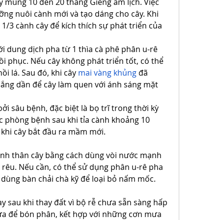
 mùng 10 đến 20 tháng Giêng âm lịch. Việc 
ưỡng nuôi cành mới và tạo dáng cho cây. Khi 
 1/3 cành cây để kích thích sự phát triển của 
với dung dịch pha từ 1 thìa cà phê phân u-rê 
ồi phục. Nếu cây không phát triển tốt, có thể 
i lá. Sau đó, khi cây 
mai vàng khủng
 đã 
nắng dần để cây làm quen với ánh sáng mặt 
ởi sâu bệnh, đặc biệt là bọ trĩ trong thời kỳ 
c phòng bệnh sau khi tỉa cành khoảng 10 
 khi cây bắt đầu ra mầm mới.
sinh thân cây bằng cách dùng vòi nước mạnh 
rêu. Nếu cần, có thể sử dụng phân u-rê pha 
 dùng bàn chải chà kỹ để loại bỏ nấm mốc.
 sau khi thay đất vì bộ rễ chưa sẵn sàng hấp 
a để bón phân, kết hợp với những cơn mưa 