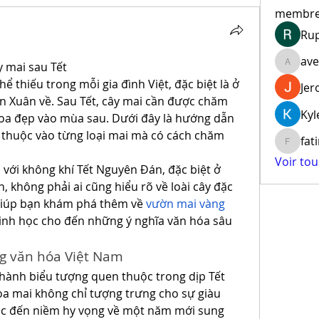
membr
Ru
ave
 mai sau Tết
aventur
ể thiếu trong mỗi gia đình Việt, đặc biệt là ở 
Jer
n Xuân về. Sau Tết, cây mai cần được chăm 
Kyl
oa đẹp vào mùa sau. Dưới đây là hướng dẫn 
 thuộc vào từng loại mai mà có cách chăm 
fat
fatima
Voir to
 với không khí Tết Nguyên Đán, đặc biệt ở 
 không phải ai cũng hiểu rõ về loài cây đặc 
ẽ giúp bạn khám phá thêm về 
vườn mai vàng 
inh học cho đến những ý nghĩa văn hóa sâu 
ng văn hóa Việt Nam
thành biểu tượng quen thuộc trong dịp Tết 
 mai không chỉ tượng trưng cho sự giàu 
ắc đến niềm hy vọng về một năm mới sung 