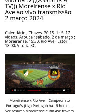
vivo na tv (((ASSISTIR À 
TV))) Moreirense x Rio 
Ave ao vivo transmissão 
2 março 2024
Calendário ; Chaves. 20:15. 1 : 5. 17 
videos. Arouca ; sábado, 2 de março ; 
Moreirense. 15:30. Rio Ave ; Estoril. 
18:00. Vitória SC.
Moreirense x Rio Ave – Campeonato Português (Liga Portugal) há 15 horas — Ver resumo Moreirense e Rio Ave travam neste sábado um duelo valendo pelo Campeonato Português. Os donos da casa, que voltaram à divisão de ...

BARCELONA X SEVILLA 06/10/2019.. Data: 06/10/2019 às 16h00min. Árbitro: Antonio Miguel Mateu Lahoz. Transmissão ao vivo na TV: sem informações. Transmissão online no. Barcelona. Sevilla . Posted in FUTEBOL. Deixe uma resposta Cancelar resposta. Comentário. Nome * E-mail * Site. Salvar meus dados neste navegador para a próxima vez.

Moreirense x Rio Ave Streaming e Listagens de TV Moreirense vs Rio Ave - novembro 17, 2023 - Streaming em Directo e Programação de TV, Resultados ao Vivo, Notícias e Vídeos :: Live Soccer TV.

O jogo de hoje entre América Mineiro x Operário-PR será transmitido ao vivo pelo canal Premier. Já para quem prefere assistir ao jogos do Brasileirão serie b, online a partir do celular ou tablet, os mesmos canais citados acima, possuem os seus aplicativos oficiais para transmissão via internet.

Rio Ave - Moreirense - Jogo info Confronto direto. Rio Ave. Liga. 2017/2018. vs. Moreirense. Liga. 2017/2018. 34. 40. Partidas jogadas. Golos. 34. 29 Tv. da Queimada, 23 1249-113, Lisboa ...

Lutando pela liderança do grupo 2 do Campeonato Paulista, a Ponte Preta encara o São Bernardo neste domingo. A partida será realizada neste domingo, às 18h30 (de …

Acho desde o início da época que o Benfica tem excesso de jogadores em determinadas posições e escassez noutras, algo que pode criar problemas no balneário. Parece-me de todo importante que assumam de vez o posicionamento de Castillo e Ferreyra no clube. Mais vale tomar medidas drásticas do que viver um ambiente de paz podre.

15h – Estoril x Vitória de Setúbal (Juniores) 17h30 – Estoril Praia x Torrense (FEM Sub-19) 19h15 – Estoril Praia x Lourel (Infantis 9) Futsal 12h – Estoril Praia x Leões de Porto Salvo (Infantis) – Pavilhão de Alcabideche. 15h30 – Estoril Praia x Atibá (Iniciados) – Pavilhão de Alcabideche

Moreirense - Rio Ave placar ao vivo, H2H e escalações Moreirense Rio Ave esultado ao vivo (e transmissão online) começa no dia 2 de mar. de 2024 as 15:30 horário UTC em Portugal, Moreira de Conegos, ...

Lei Ordinária 6797 2019 São Bernardo do Campo SP - Dispõe sobre redução de alíquota do Imposto sobre Transmissão inter-vivos de Bens Imóveis e de Direitos a eles relativos - ITBI, no período que especifica, e dá outras providências.

Vila Nova de Gaia, União Das Freguesias De Gulpilhares E Valadares. Moradia t4 c/ vista de mar Arcozelo. AREA 280 m 2. TIPOLOGIA T4. PREçO 320 000 € Vila Nova de Gaia, Arcozelo. T3 NOVO centro de Gaia. AREA 123 m 2. TIPOLOGIA T3. PREçO 181 000 € Vila Nova de Gaia, União Das Freguesias De Mafamude E Vilar Do Paraíso. Moradia 4 frentes.

Bragantino x Ponte Preta – Brasileirão B: Bragantino e Ponte Preta se enfrentam no estádio Nabi Abi Chedid. Na cidade de Bragança Paulista pela 11ª rodada da Série B do Campeonato Brasileiro no dia 23 de Julho. Jogando em casa, o Bragantino busca se reabilitar após …

No Moisés Lucarelli, o Vila Nova surpreendeu a Ponte Preta e, com gol de Alan Mineiro, venceu por 1 a 0. O placar tirou o Tigre do Z4 e aparece na 15ª colocação, com 24 pontos. A Macaca é a nona, com

Terminou a primeira fase da Copa Paulista de Futebol 2019. E mais uma vez a Portuguesa (mascote acima) deu vexame. Assim como aconteceu na temporada passada, a Lusa, agora comandada pelo ex-lateral Zé Maria, revelado no Canindé, ficou no empate sem gols diante do Taubaté, fora de casa, e entrou de férias em pleno mês de agosto.

aonde assistir Flamengo x Santos ao vivo, Aonde vai passar Flamengo x Santos ao vivo, assistir Flamengo x Santos ao vivo, em que canal vai passar Flamengo x Santos ao.

Pesquisa - rio ave - Sport TV Pesquisa: rio ave. Diretos. Todos. Videos. Sáb - 02. Sáb - 09. direto. MOREIRENSE FC X RIO AVE FC. LIGA PORTUGAL BETCLIC. 15:20 - 17:30. direto. RIO AVE FC X SC ...

Moreirense X Rio Ave - Ao vivo - Onde assistir As equipes entram em campo nesta sábado às 16:00H pelo Campeonato Português, veja agora como acompanhar ao vivo na TV e na internet. Moreirense enfrenta o Rio ...

16h Avaí x Água Santa, em Diadema 16h Goiás x Volta Redonda, na Comendador Souza 16h Portuguesa x Nacional, no Canindé 17h30 Grêmio x EC São Bernardo, em Barueri 18h15 Coritiba x União Mogi. em Mogi das Cruzes 21h30 Corinthians x Porto-PE, em Itu.. Novo técnico do sub-20,.

Moreirense Rio Ave Futebol Clube ao vivo há 4 horas — O árbitro principal do jogo Moreirense vs Rio Ave FC de 2 March 2024 é B. Ribeiro Pires Costa. Qual a aposta recomendada para o Moreirense ...

“A ninguém se torna possível negar que, na actualidade social portuguesa, se verifica um cada vez maior usufruto democrático e informal da educação física e do desporto, em detrimento da procura das chamadas modalidades tradicionais.

No Cuando Cubango, a população dos 0-14 anos de idade é de 241.753 habitantes e dos 15-25 anos é de 105.208 habitantes, sendo que com mais de 18 anos, uma cifra de 8%, tenha concluído o II ciclo do ensino secundário (12ª ou a 13ª classe) e com 18 ou mais anos concluiu o ensino primário (6ª classe).

Assistir Moreirense x Rio Ave ao vivo online 02/02/2024 02/02/2024 — Assistir Moreirense x Rio Ave ao vivo online 02/02/2024 online, acompanhe sem travar o jogão entre esses dois grandes times aqui no ...

Carlos Padeiro e Danilo Lavieri* Do UOL, em São Paulo Gilson Kleina é o novo técnico do Palmeiras. Após uma reunião nesta quarta-feira, o treinador acertou a sua saída da Ponte Preta e seguiu para Itu, onde o time da capital está concentrado para o duelo de sábado contra o Figueirense, às 18h30.

As informações e o palpite para Benfica x Chaves. Com a missão cumprida na Liga Europa, o Benfica retoma nesta segunda-feira, 25 de fevereiro, sua caçada ao Porto, líder do Campeonato Português em sua temporada 2018/2019.

O Benfica não se discute. Vive-se. Vivam!!:) Quando as coisas estão menos bem andamos aborrecidos, mas, com novos ventos pode ser que tenhamos sorte no que diz respeito à equipa A!

Consumidores ao redor do mundo optam por um estilo de vida mais conectado e os usuários mais assíduos de internet estão na vanguarda da transformação Para Marcia Goraieb, vice-presidente de Marketing & Comunicação da Ericsson na América Latina, o uso crescente da internet é motivado pela transformação da Sociedade Conectada.

Praia Jabaquara. Avaliação do Guia Quatro Rodas starsstarsstarsstarsstars Muito interessante. Endereço: 15 km. Site. Você está comentando utilizando sua conta WordPress.com. ( Sair / Alterar ). 10 dias por Barcelona, Madri e sul da Espanha. Matérias. 7 Os 100 lugares mais lindos do mundo.

A Federação Paulista de Futebol (FPF) alterou o horário do jogo de estreia da Ferroviária contra a Ponte Preta, em Campinas, marcado para o dia 5 de fevereiro. A partida que começaria às 19h30 foi antecipada em meia hora para ter transmissão, ao vivo, pela Sportv.

Acompanhe AO VIVO em HD a 10ª rodada do Campeonato Mineiro com a melhor NARRAÇÃO e TRANSMISSÃO do YouTube inteiramente GRÁTIS. TUPI x CRUZEIRO duelam nesse jogo que promete grandes emoções. Quem leva a melhor HOJE? FUTEBOL …

Usuários enfrentam fila na estação Jabaquara do Metrô, na Zona Sul de SP — Foto: Reprodução/TV Globo Os trens da Linha 1-Azul do Metrô estão circulando com velocidade reduzida e maior tempo de parada na manhã desta terça-feira (18). De acordo com o Metrô, há uma falha em equipamento de…

A Final Four teve inicio sábado, com os desafios das meias finais, e este domingo SL Benfica e Oliveirense olharam-se nos olhos na grande Final, depois de eliminadas as equipas “culé” e Forte Dei Marmi, respetivamente.

A diabetes é algo que pedala comigo há já 24 anos, tenho 44. "Projecto blue O" desmistifica a prática desportiva associada à diabetes, informando e esclarecendo aspetos relacionados com quem lida com as duas situações em simultâneo, promovendo-o como complemento do tratamento.

Confira todo os livros novos, livros usados e seminovos da Editora Ao Livro Tecnico. Encontre o título que procura com o melhor preço e condições.

Juciara da Silva Correa, 16 anos, defende a Subprefeitura do Jabaquara e tem como ídolos no futebol o atacante Neymar, do Barcelona (Espanha) e Debinha, do Montpellier (França); começou a jogar futebol em 2013 na cidade de Valinhos, no interior paulista.

Importante na história da urbanização de São Paulo, o distrito do Jabaquara, na Zona Sul, já serviu de refúgio de escravos e caminho para o porto de Santos. Também foi o lugar escolhido pela prefeitura para abrigar o Aeroporto de Congonhas. Anos depois, recuou seu território, deixando o

Confira a classificação do Grupo 5 do Paulistão Sub-20: 1º Corinthians (13 pontos), 2º EC São Bernardo (12 pontos), 3º São Caetano (10 pontos), 4º São Bernardo FC e 5º Água Santa (6 pontos), 6° Santos FC e 7º Santo André (4 pontos), e 8ª Taboão da Serra, com 1 ponto apenas.

este jogo e para o campeonato: Liga de Honra futebol este site vai ajudar voce a ver o jogo Portimonense Moreirense streaming, online, ao vivo e livre gratis de modo que quando o tempo de jogo comeca, voce pode seguir as instrucoes fornecidas por este site para ver este jogo ao vivo e direto, Serie Partido da Liga de Honra.

Não tem mais ninguém com 100% de aproveitamento na Série B do Campeonato Brasileiro. Na tarde deste domingo, a Ponte Preta segurou a pressão do Vila Nova-GO em pleno estádio Serra Dourada e voltou na bagagem com um empate sem gols no encerramento da quinta rodada.

Durante o programa “Resenha ESPN”, dos canais “ESPN”, o ex-jogador do Flamengo anunciou sua aposentadoria aos 37 anos. Agora longe dos gramados, ele que também teve passagens por Fluminense, Santos e São Paulo, se disse agradecido por tudo que viveu no futebol. “Decidi para de jogar, decidi viver outras coisas na minha vida.

Ferroviário Do Huambo vs Petro De Luanda - Setembro 23, 2019 - Streaming em Directo e Programação de TV, Resultados a