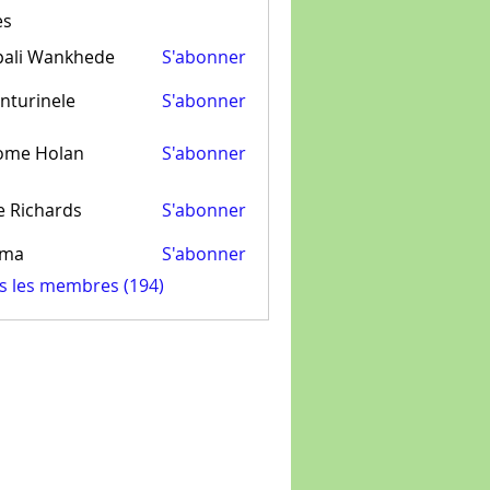
es
pali Wankhede
S'abonner
nturinele
S'abonner
inele
ome Holan
S'abonner
e Richards
S'abonner
ima
S'abonner
us les membres (194)