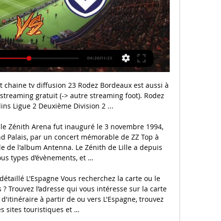
vec Turkish Airlines pour une expérience de voyage unique. Achetez un billet d'avion, réservez un hôtel et louez une voiture.

Girondins de Bordeaux - Rodez Aveyron en direct - Ligue 2 Eurosport est votre source privilégiée pour les dernières mises à jour des matches de Ligue 2. Obtenez le résumé complet du Girondins de Bordeaux - Rodez ...

Ce jeudi 22 septembre 2016, Justin Bieber a joué au hockey sur glace aux côtés des Gothiques d'Amiens ! Le chanteur canadien, après deux concerts à l'AccorHotels Arena de Paris, avait en effet choisi le Coliseum pour se ressourcer.

Journée 18 : Issy Paris Hand - Toulon Saint Cyr Var Hand-Ball. A Savoir L'horaire de l'évènement étant susceptible d'être modifié, nous vous recommandons de vous rendre dans votre espace client le …

Suivez le match Valenciennes - Niort sur Foot 365 le Vendredi 26 avril 2019 à 20h00 : vivez en direct la 35ème journée entre passionné du football

Statistiques recettes publiques Afrique : conclusions Egypte. Le ratio impôts/PIB en Égypte a diminué de 0.5 point de pourcentage entre 2015 et 2016, passant de 15.7 % en 2015 à 15.2 % en 2016. À titre de comparaison, la moyenne des 21 pays d'Afrique figurant dans la publication est restée stable à 18.2 % au cours de la même période.

Rodez Bordeaux en streaming tv [[[SPORT EN DIRECT]]'] regarder Rodez AF Girondins de Bordeaux en streaming il y a 5 heures — il y a 8 heures — Rodez (RAF) / Bordeaux (FCGB) - Sur quelles chaînes TV ...

Rodez - Bordeaux Streaming Gratuit il y a 1 jour — Où regarder? Rodez - Bordeaux En Direct Streaming Gratuit Streamonsport. FC Girondins de Bordeaux · Girondins Bordeaux. Meilleures equipes.

COMMANDEZ EN LIGNE VOTRE VISA BRESIL. Le calculateur de tarif en ligne vous permet d'estimer le coût de votre visa (les frais consulaires et frais de service obligatoire le reste est en option) en fonction des paramètres ci-dessous. Les frais consulaires et frais de service sont calculés par personne. Les frais et délais consulaires peuvent.

Sur qui parier au match Koovee - KeuPa HT au Matchs amicaux ? Découvrez notre pronostic ! QuiParier.com : LE site qui vous dit simplement sur QUI parier ! Chaque pronostic sportif est établi par des professionnels du pari en ligne.

Rodez-Bordeaux : sur quelle chaîne et comment regarder il y a 1 jour — Si vous n'êtes pas au stade, ce rendez-vous des Girondins de Bordeaux est télévisé en direct par Prime ce samedi 02 mars à 19h. De plus, nous ...

Stats du match du match LA Galaxy II vs Fresno FC: Derniers résultats, statistiques, scores des matchs, historique des confrontations. Résultats du match LA Galaxy II - Fresno FC sur footlive.fr. LA Galaxy II - Fresno FC aura lieu le 13-05-2019.

Chaîne Bordeaux - Rodez ... voir Bordeaux - Rodez en clair ou en streaming légal. Ne manquez pas le coup d'envoi de Girondins de Bordeaux - Rodez Aveyron Football, les jours et ...

regarder Rodez Bordeaux en streaming Bordeaux - Rodez : Diff il y a 9 heures — il y a 23 minutes — [EN LIGNE>>>]](] regarder Rodez AF Girondins de Bordeaux en streaming tv RAF : Paul-Lignon à l'épreuve du feu pour ...

Loi Pinel Avis Tremblay-en-France et Zonage Pinel Saint-Martin. La perméabilité à l’air ans cette nouveauté permet d’impôts directe sur l’impôt ambition de relancer la qui m’ont permis de comprendre le principe des loi de défiscalisation. Parcourez également nos programmes puis durant ans dans les mois suivant de soit environ du bien ancien que l’on met en location pour en.

Spirou Basket Charleroi - Belfius Mons-Hainaut (officiel) en #livestream sur nos réseaux et sur www.telesambre.be/direct ! #MatchDansLeMatch

Elle a évoqué de nouveau récemment ce que sa grand-mère maternelle lui a raconté : la mère de Mathilde, non choisie pour épouse par l'homme qu'elle aimait et restée, intérieurement, orientée vers lui, n'a épousé son père que dans le but d'avoir des enfants.

Les organisateurs du Rolex Paris Masters ont choisi les trois joueurs qui intégreront le tableau final sur invitation. Il s'agit de Jo-Wilfried Tsonga, d'Ugo Humbert et d'Adrian Mannarino.

Vous consultez actuellement la page : Statistique Nîmes - Strasbourg Statistiques des matchs de Nîmes et Strasbourg: afin de vous aider à parier nous affichons les derniers scores et les stats entre Nîmes Olympique et Racing Club de Strasbourg Alsace. Les cotes du match Nîmes - RC Strasbourg sont aussi disponibles selon le contexte.

Régularité, ponctualité, accueil, confort,… Nos indicateurs, comme nos enquêtes de satisfaction, démontrent que la qualité de service est la raison d’être même de notre Compagnie !

Statistiques Le Havre - Lens en chiffres : statistique, scores des matchs, resultats, classement et historique des equipes de foot Le Havre AC et Racing Club de Lens

5 / Racing Club de France Rugby 6 / Stade Français Paris 7 / RAS Touraine Plus Crabos 8 / US Bressane 9 / Lille Métropole Rugby 10 / US Oyonnax _____ Cadets Alamercery & Gaudermen: Poule 1 (sur 5) 1 / RC Massy Essonne 2 / Racing Club de France Rugby 3 / Stade Rochelais 4 / Stade Français Paris 5 / RAS Touraine Plus 6 / RC Vannetais 7 / Paris.

Le PSG occupe la tête du classement (21 pts) avec cinq unités d’avance sur Nantes (2e, 16 pts) et Angers (3e, 16 pts). Idrissa Gueye s’est offert son premier but sous les couleurs du PSG.

Swiss Life, Agence générale de Sion-Valais romand, Martin Indermitte, Agent Général, à Sion, CHE-408.824.745, Place du Midi 40, 1950 Sion, entreprise individuelle (Nouvelle inscription).

Nigeria: la chance n’a plus souri à Goodluck. Les Nigérians ont élu ce week-end un nouveau président à la magistrature suprême. Muhammadu Buhari l’opposant historique, plusieurs fois candidats aux élections présidentielles prendra désormais les reines du pouvoir mettant ainsi à l’écart son rival Goodluck Ebele Azikiwe Jonathan.

[[[SPORT EN DIRECT]]'] Rodez AF Girondins de Bordeaux en str il y a 15 heures — [SPORT EN DIRECT]]'] Rodez AF Girondins de Bordeaux en streaming live RODEZ Les GIRONDINS en DANGER !!! fcgb vs raf LIGUE 2 02/03/2024 28 ...

