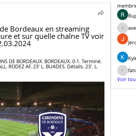
membr
Ru
de Bordeaux en streaming 
ave
aventur
ure et sur quelle chaîne TV voir 
02.03.2024
Jer
Kyl
DINS DE BORDEAUX. BORDEAUX. 0-1. Terminé. 
RODEZ AF. 23' L. BUADES. Détails. 23'. L. 
fat
fatima
Voir to