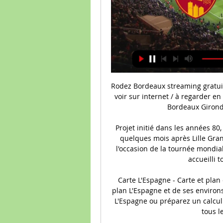
Rodez Bordeaux streaming gratuit chaine tv diffusion 23 Rodez Bordeaux est aussi à voir sur internet / à regarder en streaming gratuit (-> autre streaming foot). Rodez Bordeaux Girondins Ligue 2 Deuxième Division 2 ...

Projet initié dans les années 80, le Zénith Arena fut inauguré le 3 novembre 1994, quelques mois après Lille Grand Palais, par un concert mémorable de ZZ Top à l'occasion de la tournée mondiale de l'album Antenna. Le Zénith de Lille a depuis accueilli tous types d’évènements, et …

Carte L'Espagne - Carte et plan détaillé L'Espagne Vous recherchez la carte ou le plan L'Espagne et de ses environs ? Trouvez l’adresse qui vous intéresse sur la carte L'Espagne ou préparez un calcul d'itinéraire à partir de ou vers L'Espagne, trouvez tous les sites touristiques et …

vers Dijon La ligne de Saint. La ligne entre Saint-Étienne et Lyon est concédée par ordonnance royale du 7 juin 1826 [1]. Cette ligne a été mise en service en totalité en octobre 1832 par la Compagnie du chemin de fer de Saint-Étienne à Lyon. Cette ligne connu plusieurs rectifications de tracé, notamment à la suite de l'intégration de la compagnie initiale au sein de la Compagnie.

des lignes budgétaires de l’UE, des fonds du Département du développement international du gouvernement britannique (DFID) et des apports des programmes ACP FLEGT FAO et UE FAO FLEGT (voir liste en annexe). 6 Rapport biennal conjoint: République du Congo – Union européenne 2013-2014

Biens immobiliers à vendre à Rue de Nantes, Rennes. Consultez 156 biens immobiliers neufs à vendre à Rue de Nantes, Rennes à partir de 59 900 €. Saint jacques de la lande: la gaité, aux portes de rennes, à 500 mètres de la future station de...

Le projet consiste à mener une étude de faisabilité du tronçon ferroviaire Douala-Ngaoundéré, sur un itinéraire de 900 kilomètres. Le consultant devra tenir compte de ce que, entre Ngaoundéré et Douala, il existe déjà un chemin de fer exploité par CAMRAIL dans le cadre d’une concession. De …

Consultez les informations utiles sur votre agence de voyages TUI STORE de Valenciennes. Les coordonnées et tous les renseignements pratiques sur votre agence sont disponibles ici.

Le premier roman de Sylvie LE BIHAN obtiendra probablement un prix ! il est vertigineux à l'extrême, cru mais cela est nécessaire ! Il apporte des solutions, ou du moins, des attentions auxquelles on ne prête pas toujours importance. Pourtant : attention danger - produit toxique - Merci à …

( StreamOnsportS.com ) Regardez En Streaming Rugby L'intégralité Des Rencontres De L'équipe De France De Rugby En Tournoi Des 6 Nations Ou En Test Match. Retrouvez Par Ailleurs Vos Clubs Français Favoris Comme Le Stade Toulousain Ou Clermont, Habitués À Exceller En Champions Cup. L'autre Coupe D'Europe, La Challenge Cup, Est Également À.

Rodez - Bordeaux : Sur quelle chaîne Ci-dessous, la chaîne pour regarder aujourd'hui le match Rodez - Bordeaux en direct live. Chaine-foot.com vous communique le détail des chaînes pour voir Rodez ...

Les résidences Estudines proposent des logements de qualité, agréables à vivre et fonctionnels. Du studio au 3 pièces, ils sont équipés et/ou meublés avec espace cuisine et rangements pour un meilleur confort de vie et une indépendance totale.

Mondial U19 – La Chine remanie ses troupes 28 juin 2019 Basket221 La Chine présentera une équipe new-look à la Coupe du Monde U19 FIBA 2019 en comparaison de celle qui a pris part au Championnat d’Asie U18 FIBA 2018, puisque seuls six joueurs sont de retour.

Au Roazhon Park, Rennes va de son côté vivre une véritable finale avant l'heure lors de la réception d'Astana. Troisième de son groupe, le club breton validera son ticket pour les 16es de finale en cas de victoire contre son adversaire du soir. En revanche, tout autre résultat conduirait Hatem Ben Arfa et sa bande vers la sortie... A noter que la rencontre sera à suivre en clair sur RMC Story (canal 23) à partir …

Découvrez plus de 120 pays a