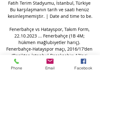
Fatih Terim Stadyumu, İstanbul, Türkiye 
Bu karşılaşmanın tarih ve saati henüz 
kesinleşmemiştir. | Date and time to be.

Fenerbahçe vs Hatayspor, Takım Form, 
22.10.2023 ... Fenerbahçe (1B 4M; 
hükmen mağlubiyetler hariç). 
Fenerbahçe-Hatayspor maçı, 2016/17'den 
(Beşiktaş-İstanbul Başakşehir; 12'nci 
hafta) bu yana Süper Lig'de ...

Phone
Email
Facebook
BAŞAKŞEHİR-FENERBAHÇE MAÇI 
25.05.2015 Spor toto süper lig 33.hafta 
kapanış maçında Fenerbahçe İstanbul 
Başakşehirspor ile karşılaşacak. 
Başakşehir Fenerbahçe maçı 25 mayıs 
2015 pazartesi akşamı saat 20:00 da 
başlayacak ve lig tvden canlı olarak 
yayınlanacak.

Araraquara U19 - C.A. Paulistano U19 