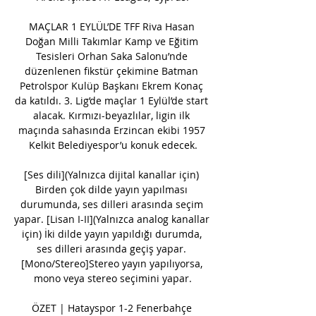
MAÇLAR 1 EYLÜL’DE TFF Riva Hasan 
Doğan Milli Takımlar Kamp ve Eğitim 
Tesisleri Orhan Saka Salonu’nde 
düzenlenen fikstür çekimine Batman 
Petrolspor Kulüp Başkanı Ekrem Konaç 
da katıldı. 3. Lig’de maçlar 1 Eylül’de start 
alacak. Kırmızı-beyazlılar, ligin ilk 
maçında sahasında Erzincan ekibi 1957 
Kelkit Belediyespor’u konuk edecek.

[Ses dili](Yalnızca dijital kanallar için) 
Birden çok dilde yayın yapılması 
durumunda, ses dilleri arasında seçim 
yapar. [Lisan I-II](Yalnızca analog kanallar 
için) İki dilde yayın yapıldığı durumda, 
ses dilleri arasında geçiş yapar. 
[Mono/Stereo]Stereo yayın yapılıyorsa, 
mono veya stereo seçimini yapar.

ÖZET | Hatayspor 1-2 Fenerbahçe 