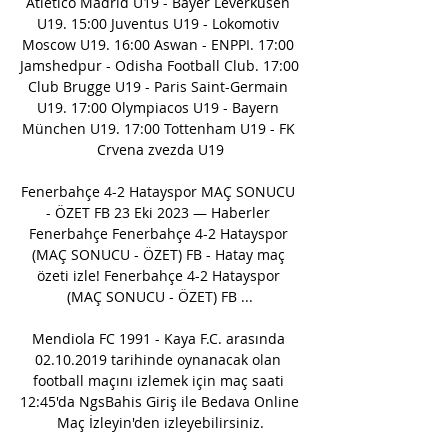
Atletico Madrid U19 - Bayer Leverkusen 
U19. 15:00 Juventus U19 - Lokomotiv 
Moscow U19. 16:00 Aswan - ENPPI. 17:00 
Jamshedpur - Odisha Football Club. 17:00 
Club Brugge U19 - Paris Saint-Germain 
U19. 17:00 Olympiacos U19 - Bayern 
München U19. 17:00 Tottenham U19 - FK 
Crvena zvezda U19

Fenerbahçe 4-2 Hatayspor MAÇ SONUCU 
- ÖZET FB 23 Eki 2023 — Haberler 
Fenerbahçe Fenerbahçe 4-2 Hatayspor 
(MAÇ SONUCU - ÖZET) FB - Hatay maç 
özeti izle! Fenerbahçe 4-2 Hatayspor 
(MAÇ SONUCU - ÖZET) FB ...

Mendiola FC 1991 - Kaya F.C. arasında 
02.10.2019 tarihinde oynanacak olan 
football maçını izlemek için maç saati 
12:45'da NgsBahis Giriş ile Bedava Online 
Maç İzleyin'den izleyebilirsiniz.
