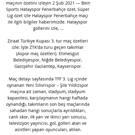
maçının özetini izleyin 2 Şub 2021 — Bein 
Sports Hatayspor Fenerbahçe özet, Süper 
Lig özet izle Hatayspor Fenerbahçe maçı 
ile ilgili bilgiler haberimizde. Hatayspor 
gollerini izle, ...

Ziraat Türkiye Kupası 3. tur maç özetleri 
izle: İşte ZTK'da turu geçen takımlar 
(Aspor maç özetleri). Etimesgut 
Belediyespor, Niğde Belediyespor, 
Gazişehir Gaziantep, Kayserispor.

Maç detayı sayfasında TFF 3. Lig içinde 
oynanan Yeni Silivrispor – Şile Yıldızspor 
maçına ait zaman, stadyum, stadyum 
kapasitesi, karşılaşmanın hangi haftada 
oynandığı, takımların son beş maçlarında 
sahadan hangi sonuçlarla ayrıldıkları, 
canlı skor, ilk yarı ve ikinci yarı sonucu, 
televizyon yayıncısı, gol, golleri atan ve 
asistleri yapan oyuncuları, atılan.
