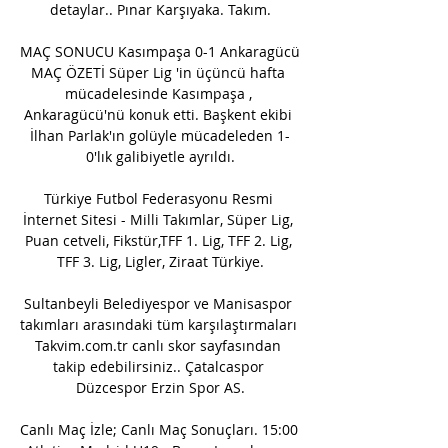
detaylar.. Pınar Karşıyaka. Takım.

MAÇ SONUCU Kasımpaşa 0-1 Ankaragücü 
MAÇ ÖZETİ Süper Lig 'in üçüncü hafta 
mücadelesinde Kasımpaşa , 
Ankaragücü'nü konuk etti. Başkent ekibi 
İlhan Parlak'ın golüyle mücadeleden 1-
0'lık galibiyetle ayrıldı.

Türkiye Futbol Federasyonu Resmi 
İnternet Sitesi - Milli Takımlar, Süper Lig, 
Puan cetveli, Fikstür,TFF 1. Lig, TFF 2. Lig, 
TFF 3. Lig, Ligler, Ziraat Türkiye.

Sultanbeyli Belediyespor ve Manisaspor 
takımları arasındaki tüm karşılaştırmaları 
Takvim.com.tr canlı skor sayfasından 
takip edebilirsiniz.. Çatalcaspor 
Düzcespor Erzin Spor AS.

Canlı Maç İzle; Canlı Maç Sonuçları. 15:00 