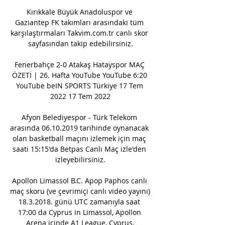
Kırıkkale Büyük Anadoluspor ve 
Gaziantep FK takımları arasındaki tüm 
karşılaştırmaları Takvim.com.tr canlı skor 
sayfasından takip edebilirsiniz.

Fenerbahçe 2-0 Atakaş Hatayspor MAÇ 
ÖZETİ | 26. Hafta YouTube YouTube 6:20 
YouTube beIN SPORTS Türkiye 17 Tem 
2022 17 Tem 2022

Afyon Belediyespor - Türk Telekom 
arasında 06.10.2019 tarihinde oynanacak 
olan basketball maçını izlemek için maç 
saati 15:15'da Betpas Canlı Maç izle'den 
izleyebilirsiniz.

Apollon Limassol B.C. Apop Paphos canlı 
maç skoru (ve çevrimiçi canlı video yayını) 
18.3.2018. günü UTC zamanıyla saat 
17:00 da Cyprus in Limassol, Apollon 
Arena içinde A1 League, Cyprus.
