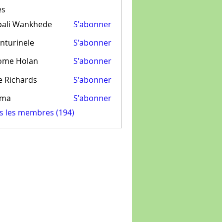
es
pali Wankhede
S'abonner
nturinele
S'abonner
inele
ome Holan
S'abonner
e Richards
S'abonner
ima
S'abonner
us les membres (194)