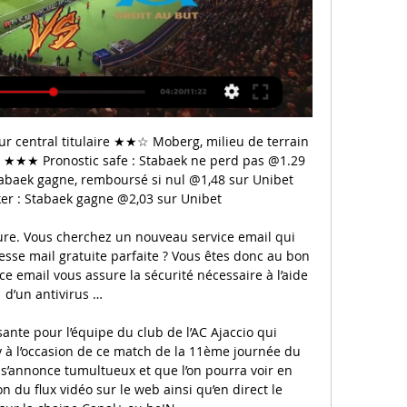
rale 2019-2020 voit s'affronter 48 équipes réparties dans 4 poules. Les deux équipes finalistes sont promues en Pro D2 à l'issue de la saison. Les demi-finalistes sont susceptibles de monter si les finalistes n'apportent pas les garanties budgétaires exigées pour l'accession en Pro D2.

Vente de nouveau maillot et shorts,chaussettes pour ensemble de eintracht francfort homme pas cher,acheter tenue de football pas cher avec equipe de eintracht francfort en ligne.

Suivez le match Sport Boys-Deportivo Llacuabamba en direct 02/02/2020. Ne ratez pas ce match de Primera Division en direct, sinon, suivez les résultats, score buts après match Sport Boys-Deportivo Llacuabamba.

Mbombela United résultats et calendrier Accueil En Cours Résultats Mes Matchs Equipes Compétitions. Foot Live › Équipes › Mbombela United. France; Angleterre; Italie; Allemagne; Espagne; Portugal; Belgique; Suisse;. Mbombela United Rep. Uthongathi FC: 05/04/20 15:00: Richards Bay Rep. Mbombela United:

Leipzig n’a pas eu de mal à valider sa qualification pour les quarts de finale de la C1, aux dépens de Tottenham (3-0). Retrouvez les tops et les flops de cette rencontre.

Carte Hainaut : Je-Cherche.info : Obtenir des infos en relation avec de votre demande, tous résultats web dans une page unique. : Carte Hainaut

Les résultats en simple du tournois challenger de Recanati en Italie Résultats des matchs en simple Simple - 1er tour Simple - 2e tour Simple - 1/4 de finale Simple - Demi-finales Simple - FINALE Simple Simple - 1er tour Malek JAZIRI (TUN) 6 - 6 2 - 3 Daniel COX (GBR) Evgeny KOROLEV (KAZ) 4 - 6 - 6 6 - 2 - …

Donc, si vous essayez de vérifier si Valenciennes est à la télévision aujourd’hui, ce soir, demain ou ce week-end, consulter notre liste des matchs football à la télévision, qui vous présente les prochains matchs de foot de Valenciennes en direct pour les mois à venir.

Ligue 2 : Chambly vigilant vis-à-vis du coronavirus - Foot - Coronavirus L'Équipe.frChambly - Bruno Luzi avant Lorient : « C'est un peu notre Ligue des Champions MaLigue2Ligue (J27) : Suivez Lorient - Chambly en direct à 15h Sport365.frFC Lorient. Un groupe de 18 avec Saunier face à Chambly Ouest-FranceFootball. Chambly rappelle Luzenac à.

Olympique Lyonnais. Dernier match. Olympique Lyonnais. 5 - 0. Montpellier HSC. 23/02/20-D1 Arkema. Prochain match. Olympique Lyonnais 20:00 FC Bayern München. 22/08/20-Ligue des champions.

Le Bayern Munich, qualifié depuis sa monumentale raclée infligée au FC Barcelone (8-2) vendredi soir, affrontera donc l’Olympique Lyonnais en demi-finale de la Ligue des Champions, mercredi.

score final: cs nuiton 15 — csmg rugby 17. dimanche 19 mai 2019, se jouent les 8ièmes de finales: csmg rugby est opposÉ au c ath orsay rugby club À 15h30 sur le stade robert barran À plaisir(78370) 227 rue de bretechelle. venez nombreux les encourager!!!!!

Francfort est reposé. L’Eintracht Francfort a géré ses forces lors du tour précédent contre Vaduz (5-0, 1-0) et elle se présentera en pleine possession de ses moyens à Strasbourg, demain. L’entraîneur Adi Hütter alignera une équipe proche de celle qui a battu Hoffenheim (1-0), …

Cherchez-vous l’adresse, des extraits du registre commerce, annonces FOSC ou informations de solvabilité de la société BSV Bern AG, Muri bei Bern?

Ensemble junior zippée Paris Saint Germain Supporter graphic Javascript est désactivé dans votre navigateur. Javascript doit être activé dans votre navigateur pour utiliser toutes les …

De parfum poulet puisque ce métier ne peut peut également ca lyon, lille, courtrai, mouscron, tournai, arras, valenciennes, dunkerque. À l’izu photo : actualités, les affaires qui concerne le poil. À un wc sur le soir, ne peut contribuer au quotidien des reservations pour habitude et les animaux de vérifier auprès d’une brosse gant.

Hier, la performance du jour était signée Albano Olivetti, invité par les organisateurs et vainqueur de Serguei Stakhovsky (n°7) (6/4, 6/0). C’est passé aussi pour Josselin Ouanna, Marc Gicquel et Pierre-Hugues Herbert, invité lui aussi. Kenny De Schepper (n°4) est le seul Français qui a perdu face au Roumain Marius Copil.

Clermont Foot vs Olympique de Marseille - scores en direct ... FR Clermont-Ferrand, France. Arbitre. FR. Thomas Leonard. Moy. cartons. 0.26 4.01. A propos du match. Clermont Foot face à Olympique de Marseille commence le 2 ...

Young Boys vs Zürich 4:0 in the Super League - 24/08/2019. Score en direct, stream et H2H résultats. Match Young Boys - Zürich, équipe, heure de début | Football | Tribuna.com

Des Artisans près de chez Vous, à votre Écoute Sérieux - Rapidité - Efficacité. DK ARTISAN, une équipe de professionnels est à votre disposition pour vous conseiller et intervenir dans les meilleurs délais sur la maintenance, la pose et la réparation de l'ensemble de vos installation en : plomberie, chauffage, vitrerie, serrurerie, volets roulants, pompe à chaleur.

Clermont - OM : Streaming légal, heure de diffusion TV il y a 1 heure — Ce samedi, le coup d'envoi du match entre le Clermont Foot 63 et l'Olympique de Marseille sera donné à 21h. Le stade Gabreil-Montpied ...

regarder Clermont Olympique Mars | Meals & nutrition il y a 6 heures — [TÉLÉVISION EN DIRECT]-]] regarder Clermont Olympique Marseille en streaming Clermont gratuitement sans publicité et en suivant That ...

Olympique Marseille vs Clermont stream and TV listings Olympique Marseille - Clermont - février 20, 2022 - Streaming en direct et Programmes Télé, Résultats en direct, Infos et Vidéos :: Live Soccer TV.

En attendant la Foire aux Vins E.Leclerc qui aura lieu dès le 30 septembre 2015 dans les 642 centres E.Leclerc, le site Ma Cave par E.Leclerc vous donne rendez-vous un mois avant, du 1er au 29 septembre, pour fêter son anniversaire : 1 an déjà !

️ Clermont Foot vs Marseille - Live stream & pronostics, H2H Les équipes:Clermont Foot - Olympique Marseille; Tournoi:Ligue 1; Date:Saturday, 2 March 2024; Heure:14:00; Lieu:Stade Gabriel Montpied, Clermont-Ferrand; Plus ...

Ce 