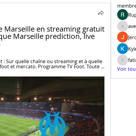
membr
Ru
ave
Marseille en streaming gratuit 
aventur
e Marseille prediction, live 
Jer
4
Kyl
fat
: Sur quelle chaîne ou streaming et à quelle 
fatima
tu foot et mercato. Programme TV Foot. Toute ...
Voir to