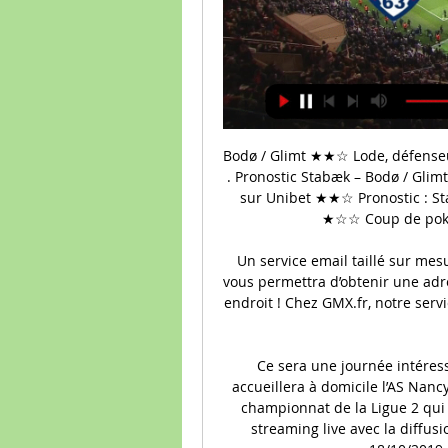
Bodø / Glimt ★★☆ Lode, défenseur central titulaire ★★☆ Moberg, milieu de terrain . Pronostic Stabæk – Bodø / Glimt ★★★ Pronostic safe : Stabaek ne perd pas @1.29 sur Unibet ★★☆ Pronostic : Stabaek gagne, remboursé si nul @1,48 sur Unibet ★☆☆ Coup de poker : Stabaek gagne @2,03 sur Unibet

Un service email taillé sur mesure. Vous cherchez un nouveau service email qui vous permettra d’obtenir une adresse mail gratuite parfaite ? Vous êtes donc au bon endroit ! Chez GMX.fr, notre service email vous assure la sécurité nécessaire à l’aide d’un antivirus …

Ce sera une journée intéressante pour l’équipe du club de l’AC Ajaccio qui accueillera à domicile l’AS Nancy à l’occasion de ce match de la 11ème journée du championnat de la Ligue 2 qui s’annonce tumultueux et que l’on pourra voir en streaming live avec la diffusion du flux vidéo sur le web ainsi qu’en direct le 18/10/2019 sur la chaine Canal+ ou beIN.

Laval 2 - 1 Dunkerque . 78' BUT pour Laval !!! Corner frappé par Bosetti sur Dembélé qui, dans les six mètres, pousse au fond du but de Dunkerque ! Laval 3 - 1 Dunkerque . 90' Centre en retrait sur Damien Fachan. A bout portant, il bute sur Hautbois qui repousse du pied ! 90e+4 C'est terminé au stade Francis Le Basser, les Tango ont.

Besoin de faire vous faire connaître, booster votre trafic, développer votre image... en local ? NRJ Global Régions vous propose des solutions publicitaires orientées business en …

Jeux adultes. Important: cette catégorie de jeux est uniquement dédiée aux adultes / aux plus de 18 ans Si vous n'avez pas 18 ans, visitez les autres catégories présentes sur notre guide de jeux. Les jeux pour adultes ont tous en commun un univers "sexy".

* Impliqués localement, nous accompagnons nos adhérents du projet à la concrétisation du projet, à sa diffusion, à sa commercialisation. * Acteur de l’économie basque et béarnaise, nos locations sont déclarées et fiscalisées en Pyrénées Atlantiques.

L'actu de la Coupe de la Ligue BKT en vidéo. Vivez l’expérience CANAL+. Le site de streaming le plus complet et le seul qui réunit vos films, vos séries (en HD, VF et VOST) toute la TNT et les plus belles compétitions sportives en direct ou en replay.

Jeux adultes. Important: cette catégorie de jeux est uniquement dédiée aux adultes / aux plus de 18 ans Si vous n'avez pas 18 ans, visitez les autres catégories présentes sur notre guide de jeux. Les jeux pour adultes ont tous en commun un univers "sexy".

Metz – Toulouse En Direct Streaming Gratuit 3 Mars 2018 20:00 (Stade Saint-Symphorien) Regardez ce match en streaming DIRECT gratuitement. Vous pouvez regarder cette rencontre simplement en cliquant ICI. Comment regarder Metz – Toulouse? 1 – Cliquez sur le Lien ou sur le bouton J’En Profite 2 – Ouvrez un nouveau compte chez Unibet et allez dans la rubrique …

Alors, Si Vous Manquez De Suivre Un Match À La Télévision Pour Diverses Raisons Personnelles, Footstream Vous Pouvez Toujours Vous Rendre Sur Ce Site Pour Vous Rattraper. foot streaming streaming football Paris PSG streaming direct Lyon en streaming OM Marseille streaming live Lille streaming en direct streamonsport.net direct 2020...

Clermont Olympique Marseille en direct gratuit Marseille - C il y a 29 minutes — Clermont Olympique Marseille en direct gratuit Marseille - Clermont : Diffusion TV et en clair, streaming et 2 mars 2024 Vivre 16 déc.

Ligue 1 Direct commenté Metz v Toulouse du 3 mars 2018, incluant les statistiques du match complet et les moments clés, mis à jour instantanément.

Olympique Marseille - Clermont Foot: En live streaming & TV Où regarder Olympique Marseille - Clermont Foot aujourd'hui en live streaming ou à la TV : sur Prime Video ? Découvrez les options de live streaming & TV!

Sale journée pour les Français engagés dans les qualifications du tournoi ATP 250 de Marseille. Calvin Hemery (150e) et Kenny de Schepper (163e) ne sont pas parvenus à décrocher un ticket.

Le championnat de France de rugby à XV de 1re division fédé