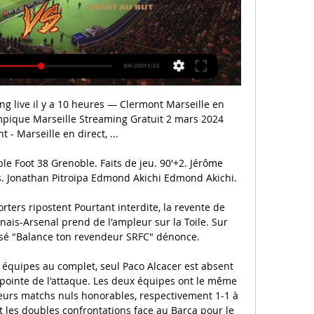
 Programmes Télé, Résultats en direct, Infos et Vidéos :: Live Soccer TV.

Clermont (CF63) / Marseille (OM) (TV/Streaming) Sur quelles il y a 1 jour — Cette affiche est à suivre également en direct sur la chaîne DAZN via l'application DAZN disponible sur les TV connectées comme Amazon Fire ...

Pronostics gagnants par StephPronos est un site dédié à tous les amateurs et passionnés de paris sportifs et de football. Je vous fais part de mes analyses et pronostics sur différents matchs de football, qu'il s'agisse de la ligue 1, ligue 2, championnats d'Espagne, Angleterre, Allemagne ou Italie.

Plus de 11 000 offres d’emploi en intérim, travail temporaire, cdi, cdd sont disponibles sur Manpower.fr et l’application mobile. Besoin de recruter rapidement ? 1 million de …

Avec 1 but marqué lors de chacune des deux parties de la rencontre, le club du président Franck Happi a maîtrisé son sujet de bout en bout. Un peu comme Yong Sport qui tourne la page de la défaite concédée contre Apejes de Mfou (1-0), grâce à son succès 2-0 contre Feutcheu FC. Résultats complets de la 4 e journée Elite One

Au Chambéry Savoie Mont Blanc Handball, Alex Costoya est prêt pour la reprise de la Starligue . Mardi 5 novembre 2019 à 17:32 - Par Christophe Van Veen, France Bleu Pays de Savoie. A quelques.

Les meilleures promos de Billets de Train SNCF et TGV pour votre voyage Dijon-Lens . Voyagez différent, voyagez en train. Découvrez nos meilleurs tarifs de train SNCF: voyages en TGV, grande vitesse, Thalis, Eurostar et longue distance.

Fil de discussion: emoticon sochaux qui l'a demandé!!!!! (Lu 6546 fois) 0 Membres et 1 Invité sur ce fil de discussion. agentcarotte. Artisan Pizzaiolo Opinion des membres 4 Hors ligne Sexe:.

Football | Clermont - Marseille : Chaîne, streaming, où voir il y a 16 heures — Football | Clermont – Marseille : Chaîne, streaming, où voir le match Clermont / OM et à quelle heure ? TV – Football : DAZN diffusera deux ...

La lente dégringolade de l’Olympique de Marseille, 10e de Ligue 1, se poursuivra-t-elle dans le silence glacial d’un deuxième match à huis clos cette saison, ce mardi contre Bordeaux (19h) ?

Dans les environs de la rue rue Eli Manel Fall nous avons trouvé 114 résultats pour la catégorie Technologie & TV. Les 30 résultats les plus proches de la rue somment.

RAPH FOOTBALL ... tv, ligue 1 2024, ligue 1 aujourd'hui, ligue 1 live stream, Rejoignez cette chaîne pour ⚪CLERMONT - MARSEILLE LIVE /  ALLEZ L'OM /  REMONTADA OLYMPIENNE ?

Eliteserien Kvinner - Suivez en live la rencontre de Handball opposant Molde HK Elite (F) et Gjerpen HK Skien (F). Ce match se déroule le 10 novembre 2018 et débute à 18:00. Eurosport propose pour cette rencontre un suivi en direct permettant de connaître l'évolution du score et les actions

Trouvez rapidement des vols pas chers pour l'itinéraire Cameroun – Nigeria avec Vol Direct. Si vous organisez un voyage et que l'une de vos priorités est d'économiser en réservant des vols pas chers, Vol Direct vous aide en vous montrant les prix des billets et en les ordonnant selon vos préférences.

Faire du camping en Italie est une fête. D'abord et bien évidemment vous y jouirez d’ un climat fantastique. La partie méridionale de l'Italie est connue dans le monde entier comme "Il Mezzogiorno" le pays du soleil du midi. En outre, chaque camping en Italie est différent à cause de la grande diversité des paysages. Les villes toscanes.

Explications: LIVESCORE.in fournit un service de résultats en direct pour France et d'autres compétitions majeures de hockey. Restez informé de tous les derniers résultats de hockey en France en utilisant le service de résultats en direct de LIVESCORE.in et suivez le score actuel, les noms des buteurs, les résultats après chaque période.

Les informations ci-dessus vous permet de consulter les données (commentaires, buts, scores) du match Molde / Tromsø. Vous pouvez intérargir sur ce match de football en déposant vos propres commentaires. Le coup d'envoi de ce match de foot entre Molde FK et Tromsø IL sera donné à 15h30 (13 mars 2016).

OM En Direct Streaming Gratuit Ligue 1 TV 03 mars 2024 il y a 39 minutes — On vous dit tout sur cette affiche de Ligue 1 Uber Eats, notamment sur quelle chaîne et à quelle heure voir Clermont - Marseille en direct ce ...

CEntre de Recherche et de Formation en Eco-éthologie (CERFE) Diffusion; Le site se développe... patience, cette page sera bientôt disponible.

Expatriation: Les galères à affronter quand vous décidez de revenir vivre en France Voyage voyage Pas facile de comprendre toutes les subtilités de la France quand on a vécu longtemps à l.

LePoint.fr - 11 octobre 2019 à 13:56 Diffusé sur TF1 juste après Islande-France, un documentaire, réalisé par Nagui, tente de percer la vie de l'homme le plus important du football français.

Clermont OM en streaming Streaming, compos, chaine de diffus il y a 11 heures — Clermont OM en streaming Streaming, compos, chaine de diffusion : tout sur Clermont 2 mars 2024 Libre 17 déc.

En plein air ou indoor, trouvez l’activité sportive à votre goût et découvrez les clubs locaux et sports insolites de Bordeaux et son agglomération.

Clermont – OM : à quelle heure et sur quelle chaîne suivre il y a 12 heures — La vingt-quatrième journée de Ligue 1 Uber Eats réunit Clermont et Marseille. Lanterne rouge, l'équipe de Clermont Foot n'a pas d'autre ...

Carolina M. Alves vs. Martina Caregaro - Santa Margherita Di Pula - comparaison. MATCH. Carolina M. Alves: Martina Caregaro: STATISTIQUES DU MATCH. Carolina M. Alves. 0 : 2 . Martina Caregaro. Brazil 23.04.96, 23 ans 358 131 74575 $ Pays Date de naissance Taille Poids Début pro Jeu Position dans le classement Points Primes.

Clermont – OM : Sur quelle chaîne ou streaming et à il y a 4 heures — En France, la rencontre sera diffusée en direct, ce samedi soir à partir de 21h sur la chaîne Canal + Sport 360. Le match sera également diffusé ...

OM-Clermont : streaming, chaîne TV et compos - Football 365 17 déc. 2023 — Ce match entre l'Olympique de Marseille et Clermont comptant pour la 16e journée de Ligue 1 sera 