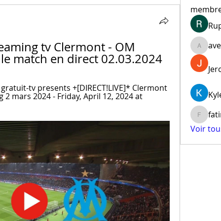
membr
Ru
eaming tv Clermont - OM 
ave
aventur
 le match en direct 02.03.2024
Jer
- gratuit-tv presents +[DIRECT!LIVE]* Clermont 
Kyl
 2 mars 2024 - Friday, April 12, 2024 at 
fat
fatima
Voir to