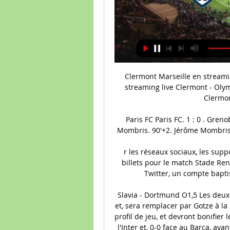
Clermont Marseille en streaming live il y a 10 heures — Clermont Marseille en streaming live Clermont - Olympique Marseille Streaming Gratuit 2 mars 2024 Clermont - Marseille en direct, ...

Paris FC Paris FC. 1 : 0 . Grenoble Foot 38 Grenoble. Faits de jeu. 90'+2. Jérôme Mombris. 90'+2. Jérôme Mombris. Jonathan Pitroïpa Edmond Akichi Edmond Akichi.

r les réseaux sociaux, les supporters ripostent Pourtant interdite, la revente de billets pour le match Stade Rennais-Arsenal prend de l'ampleur sur la Toile. Sur Twitter, un compte baptisé "Balance ton revendeur SRFC" dénonce.

Slavia - Dortmund O1,5 Les deux équipes au complet, seul Paco Alcacer est absent et, sera remplacer par Gotze à la pointe de l'attaque. Les deux équipes ont le même profil de jeu, et devront bonifier leurs matchs nuls honorables, respectivement 1-1 à l'Inter et, 0-0 face au Barça, avant les doubles confrontations face au Barça pour le Slavia Prague et, face à l'Inter pour le Borussia.

Botte moto enfant cross alpinestar - la meilleure sélection de sites marchands du Web. Comparez les produits et faîtes votre choix facilement avec Webmarchand ! - Publicité

Suivez l'équipe de Chambray Touraine Handball - Féminines sur Direct Score ! Retrouvez les résultats et calendriers de ses équipes pour toute la saison.

De retour en Alsace un an après son dernier passage pour assister à la réception du Havre par le Racing, le chroniqueur Pierre Ménès s'est livré sur son amour du Racing, de Strasbourg et la.

Philippines - St. Benilde Blazers Students - Résultats et calendriers - Soccerway. Bahasa - Indonesia; Chinese (simplified) Deutsch; English - Australia; English - Canada; English - Ghana; English - International; English - Ireland; English - Kenya; English - Malaysia; English - Nigeria; English - Nordics;

Bienvenue sur Savoie en scènes !. A partir de 5 ans Ce spectacle représente la sensation d'écartèlement entre le naturel et l’humain, entre destruction et construction, fascination et dégoût. Ça parle de cycles, de tourner en rond, d'évolution, de la mer et de la terre, des équilibres précairs, et …

Commissariat à l'Énergie Atomique et aux Énergies Alternatives Acteur majeur de la recherche, du développement et de l'innovation, le CEA intervient dans quatre grands domaines : énergies bas carbone, défense et sécurité, technologies pour l’information …

République du Congo. 1. Taille de l'effectif: 30 . Âge moyen: 25,2 . Joueurs évoluant à l’étranger: 21 70,0 %. Confédération: CAF. Classement FIFA: Classement 92 . Afrika Cup Quali . 19,03 mio. € Valeur totale + République du Congo République du Congo U23.

Clermont - Marseille : sur quelle chaîne et à quelle heure il y a 13 heures — Diffusion Clermont - Marseille : sur quelle chaîne TV voir le match en direct ? Streaming · Télévision · Shopping · Shopping Football. gauche

le fenerbahÇe encore battu, youssoupha fall Énorme au rebond, le cska moscou perd clyburn Crédit photo : EuroLeague Youssoupha Fall a signé son match référence en EuroLeague vendredi soir lors de la victoire de Vitoria contre l'Olympiakos.

Clermont - OM : Sur quelle chaîne regarder le match en direct il y a 1 heure — Ce samedi soir, Clermont tentera de quitter la dernière place de la Ligue 1 face à une formation de l'OM qui va mieux, ...

De Clermont, en ne réduisant la distance que d'un tiers, ce n'est plus qu'une formalité. Plus généralement, j'ai gagné 15 000 kilomètres de voiture chaque année. En ne calculant que le temps passé, ça équivaut à un mois de temps de travail (théorique !) que je ne gaspille plus derrière mon volant.

Taro Daniel – Jo-Wilfried Tsonga. Rafael Nadal a dû déclarer forfait pour Brisbane en raison d’une blessure à la cuisse gauche (décidément, c’est un début de saison compliqué pour l’Espagnol).

Olympique Marseille vs Clermont stream and TV listings Olympique Marseille - Clermont - février 20, 2022 - Streaming en direct et