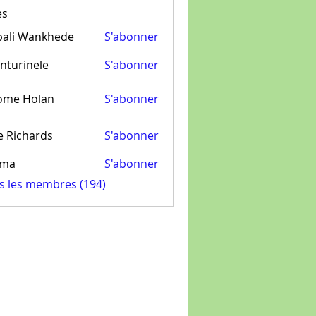
es
pali Wankhede
S'abonner
nturinele
S'abonner
inele
ome Holan
S'abonner
e Richards
S'abonner
ima
S'abonner
us les membres (194)