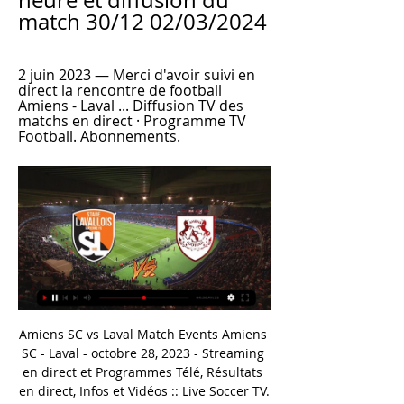
heure et diffusion du 
match 30/12 02/03/2024
2 juin 2023 — Merci d'avoir suivi en 
direct la rencontre de football 
Amiens - Laval ... Diffusion TV des 
matchs en direct · Programme TV 
Football. Abonnements.
Amiens SC vs Laval Match Events Amiens SC - Laval - octobre 28, 2023 - Streaming en direct et Programmes Télé, Résultats en direct, Infos et Vidéos :: Live Soccer TV.

A 15 ans, il aborde, béret à la main, le président Georges Darhan pour lui demander de réaliser son rêve: jouer à l'Aviron Bayonnais. Quinze jours plus tard, incorporé dans les tous jeunes juniors, ''Jeannot'' réussi, en chaussettes, son premier drop. On lui trouve bien vite une paire de chaussures de rugby et, à l'ouverture, il forme.

Le réseau d'affaires de la société VALFRED est consitué de 3 personnes sur les trois premiers cercles de dirigeants. Le premier cercle est composé de 1 personnes. Il s'agit de tous les dirigeants de la société qui possèdent un mandat officiel dans la société VALFRED. Pour chacun de ces cadres, nous avons listé les autres entreprises.

VIDÉO - Revivez le match du Stade Lavallois contre Amiens VIDÉO - Revivez le match du Stade Lavallois contre Amiens dans les conditions du direct. Laval. De. Gildas Menguy. Samedi 31 décembre 2022 à 6 ...France Bleu · France Bleu Mayenne · 31 déc. 2022

Assuré du titre de champion de Pro D2, décroché l’an dernier par son voisin du Lyon OU, le FC Grenoble va retrouver l’élite du rugby français, après sept ans de purgatoire. Parti du Top 14 en 2004-2005. Les Grenoblois ont quitté l’élite au terme de la saison 2004-2005, la …

Pour regarder Arabie Saoudite U20 Panama U20 en streaming, il vous suffit de suivre le lien ci-dessous. Via celui-ci, nous vous donnons accès à notre page consacré à 100% à la Coupe du Monde U20 2019. Vous pourrez ainsi suivre cette rencontre en live gratuitement et légalement.

Taille-haie électrique très léger et silencieux avec lamier de 45 cm, idéal pour l’entretien des haies et des buissons. Protège-mains pour une vue optimisée sur la haie à tailler, frein de lame mécanique, lame à tranchant unilatéral, serre-câble verrouillable.

FAYAT BÂTIMENT COTE D’AZUR, agence de la Division FAYAT Bâtiment, est implantée à Nice (06) et intervient sur les Alpes-Maritimes. Tél. : 04 92 08 40 40 Email : batca@fayatbatiment.fayat.com FAYAT BÂTIMENT Côte d'Azur Immeuble space B 208 - 212 Boulevard du Mercantour 06204 NICE

Vous consultez actuellement la page : Statistique Go Round - Nasarawa United FC Statistiques des matchs de Go Round et Nasarawa United FC: afin de vous aider à parier nous affichons les derniers scores et les stats entre Go Round et Nasarawa United FC. Les cotes du match Go Round - Nasarawa United FC sont aussi disponibles selon le contexte.

Résultat Quevilly-Rouen Stade Lavallois en direct : retrouvez les statistiques de Quevilly-Rouen Stade Lavallois, match du 17 May 2019 et suivez le score en live !

Olympique Lyonnais & Zenit izle Olympique Lyonnais & Zenit karşılaşmasını naklen ve hd kalitede canlimaclarizle.com sitesinden izleyin. Olympique Lyonnais & Zenit karşılaşması maç saatinde sitemizden izlenebilir.

SalutBonjour.ca, votre rendez-vous quotidien pour découvrir des sujets liés au style de vie : Mode, Beauté, Maison, Passions, Mieux-être et Recettes. Retrouvez également toutes les …

L'article intitulé: Finale Division 1 de handball féminin : Metz vise le doublé, Brest tente le "come-back" parfait est apparu , sur le journal en ligne France3 où chaque jour vous pouvez trouver les dernières nouvelles de la zone géographique relative à Bretagne.

Résultats des matchs en direct de l'équipe de football Dragon de Yaounde, scores, buts, calendrier Dragon de Yaounde résultats et calendrier Accueil En Cours Résultats Mes Matchs Equipes Compétitions

Live Laval - Amiens la 27e journée de Ligue 2 BKT 2023 Ce match aura lieu le samedi 2 mars 2024 à 19:00. Retrouvez les stats, les compositions, les buts et les buteurs pour suivre le score en direct. N'hésitez pas à ...

Voir l’article pour en savoir plus.. Référence Buro est un fournisseur de sièges ergonomiques afin d'apporter des solutions professionnelles pour prévenir des problèmes de santé en entreprise.

Football, France: résultats en direct de Amiens Laval – Amiens SC : Olivier Frapolli privé de sept joueurs ! 29.02.2024 09 vidéo ou d'un article à votre attention). Afficher les illustrations. Liste des ...

La saison de clubs s’achève samedi avec les finales de la Ligue des champions féminine et masculine à Berlin. Chez les hommes, la finale est un remake de celle de 2018 entre les Italiens de Lube Civitanova et les Russes du Zénith Kazan, quadruples tenants du titre, emmenés par un Earvin Ngapeth qui rêve d’un premier sacre européen.

Moderne kamer met privéterras & privébadkamer op de 2de verdieping. 1 extra kamer mogelijk vanaf 3 personen. Indien u met 2 personen komt en u elk een aparte kamer wenst, dient u voor 3 personen te reserveren. Openbaar vervoer vlakbij. Gratis parking in onze straat of op de parking van het Cultureel Centrum om de hoek.

Borne de Caf de l'Aveyron: elle vous permet de consulter le catalogue des prestations, d’imprimer les formulaires, d’effectuer une simulation logement, d’effectuer la saisie d'une demande d'allocation logement étudiant, d’obtenir une attestation de paiement, d’accéder à votre dossier. .

Suivez le match Azerbaïdjan U-21-Géorgie U-21 en direct 10/09/2019. Ne ratez pas ce match de Euro U21 en direct, sinon, suivez les résultats, score buts après match Azerbaïdjan U-21-Géorgie U-21.

Vous consultez actuellement la page : MSV Duisbourg - Greuther Fürth Suivez le match MSV Duisbourg - Greuther Fürth en direct (résumé, score et buts). Le résultat de ce match de coupe (foot allemand) entre MSV Duisbourg et SpVgg Greuther Fürth (Spielvereinigung Greuther Fürth) est à suivre en live à …

SPORTING DU PAYS DE CHARLEROI vs. KRC. GENK Stade Pays de Charleroi Bld. Zoé Drion,19, 6000 Charleroi dinsdag, 17 september - 21:00. Red. ROYAL EXCEL MOUSCRON. KRC. GENK vs. ROYAL EXCEL MOUSCRON Luminus Arena Stadionplein 4, 3600 Genk.

16es de finale : AS Saint-Etienne – Dijon FCO (3-6) : le résumé, Coupe de France I FFF 2019 32 675 vues FFF - 24 janvier 2019 - Football Coupe de France

Connectez le fil rouge à votre cosse + à l'aide des vis et écrous fournis en n'oubliant pas de mettre la gaine thermo-rétractable. Rétracter la gaine à l'aide d'un sèche cheveux ou simplement d'un briquet. Faites de même pour le fil noir à votre cosse -. Branchez le connecteur et la batterie est opérationnelle. Pas besoin de la recharger.

ALLEZ LE FCN - FC Nantes/Stade de Reims. Iff56 En ligne Posté le 11 Aou 2018 à 18h21 . Pilou a dit :. En ligne Posté le 11 Aou 2018 à 19h28 . Prochaine rencontre 18/08/2018 DIJON FCO - FC NANTES. Palois Hors ligne Posté le 11 Aou 2018 à 19h57.

Laval - Amiens SC : Sur quelle chaine, à quelle heure il y a 6 heures — Laval - Amiens SC est retransmis à la télévision sur Prime Video à partir de 19:00. OneFootball Videos. Laval - Amiens SC est à suivre sur le direct Ligue 2 à ...

Championnat - 25 novembre 2017 Laurent Mazure 0 commentaire. Domino’s Ligue 2 – Suivez Le Havre-Lens en direct sur MaLigue2.fr. Ce samedi après-midi, Le Havre (7e, 25 points), reçoit le RC Lens (17e, 14 points) dans le cadre de la 16e journée de Domino’s Ligue 2.

Situé au centre du Vieux Toulouse à « La Cour des Consuls Hôtel & Spa », le charmant restaurant le Cénacle, niché au cœur d’une ancienne demeure familiale du 18ème siècle, offre une cuisine gastronomique d’une grande finesse.

Amiens Laval chaine tv, heure et diffusion du match 28/10 ... direct à la télévision ? Chaine, heure et date de la diffusion TV du match de foot Amiens - Laval en direct. Ce match de Ligue 2 sera retransmis en live le ...

Que vous ayez envie de vous échapper de Clermont-Ferrand et partir quelques jours en vacances avec votre famille, aller rendre visite à vos amis de Le Havre le temps d'un week-end, ou faire un voyage d'affaires à Le Havre dans le cadre votre travail, vous pouvez compter sur eDreams pour vous aider à trouver les vols les moins chers.

Composition Laval - Amiens, Ligue 2, 27ème journée, match il y a 6 heures — Retrouvez les temps forts et le résultat du match Laval - Amiens en direct. La chaine RMC Sport. Comment s'abonner ? RMC Sport 100% digital · Voir la Ligue ...

Après les deux matchs au Haras, les Ducs d’Angers et les Rapaces de Gap comptent 1 victoire chacun. Lors du premier acte, les Ducs avaient idéalement lancé leur quart de finale des playoffs en ouvrant rapidement le score. Seulement, Gap a ensuite poussé durant toute la rencontre et a inscrit 4 buts lors du deuxième et troisième tiers.

L'Hebdo, 1889, 1990. 2 brochures (66 et 98 pages), couvertures illustrées par Exem. Respectivement 52 et. 64 idées de weekends originaux, abondamment illustrées de photographies en noir et en couleurs. Le second fait avec la collaboration de Swissair, qui propose un concours (double page) et qui insère un publicité (double page itou).

Numbeo établit une liste de pays classés en fonction du coût de la vie, et une personne qui gagnerait 40 000 $ par an pourrait avoir un train de vie princier dans plusieurs d’entre eux.

Toutefois les bénéficiaires de cette phase pilote (les Hôpitaux Généraux de Port-Bouet et Daoukro et les Centres Hospitaliers Régionaux de Yamoussoukro, d’Abengourou et de San-Pedro) ont manifesté le besoin d’équiper chaque district sanitaire de Côte d’Ivoire avec la technologie télé-Echo.

Amiens SC - Laval : À quelle heure, sur quelle chaîne ? 2 juin 2023 — Ce match s'annonce passionnant entre les deux formations et il sera à suivre en direct à la télévision, avec une diffusion sur la chaîne Prime ...

Anglet gagne enfin après onze défaites de rang. Et cette victoire tombe au meilleur moment face à un adversaire direct, c'est Mulhouse qui tombe à la Barre ( 5-2 ). Les Scorpions ont pourtant mené par deux fois durant cette partie mais ont systématiquement été rejoints avant que l'Hormadi ne prenne un avantage décisif en fin de deuxième tiers par l'intermédiaire de Yanick Riendeau (3-2, 38"24).

La diffusion des rapports d'audit interne aux États Membres et aux donateurs admissi