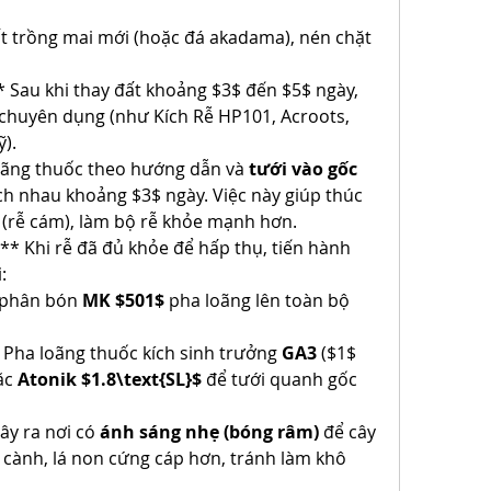
ất trồng mai mới (hoặc đá akadama), nén chặt 
* Sau khi thay đất khoảng $3$ đến $5$ ngày, 
 chuyên dụng (như Kích Rễ HP101, Acroots, 
).
oãng thuốc theo hướng dẫn và 
tưới vào gốc 
ách nhau khoảng $3$ ngày. Việc này giúp thúc 
ơ (rễ cám), làm bộ rễ khỏe mạnh hơn.
** Khi rễ đã đủ khỏe để hấp thụ, tiến hành 
:
 phân bón 
MK $501$
 pha loãng lên toàn bộ 
 Pha loãng thuốc kích sinh trưởng 
GA3
 ($1$ 
ặc 
Atonik $1.8\text{SL}$
 để tưới quanh gốc 
ây ra nơi có 
ánh sáng nhẹ (bóng râm)
 để cây 
, cành, lá non cứng cáp hơn, tránh làm khô 