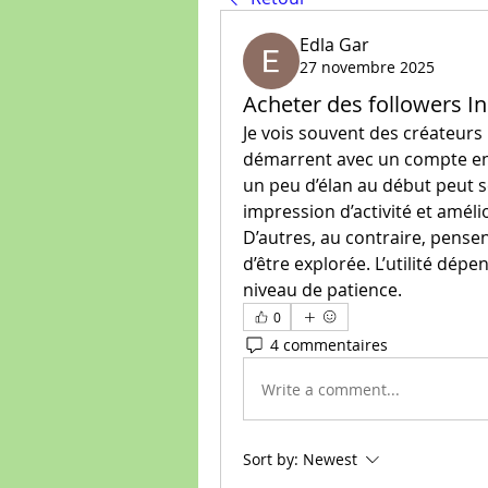
Edla Gar
27 novembre 2025
Acheter des followers In
Je vois souvent des créateurs h
démarrent avec un compte encor
un peu d’élan au début peut sem
impression d’activité et amélio
D’autres, au contraire, pense
d’être explorée. L’utilité dépe
niveau de patience.
0
4 commentaires
Write a comment...
Sort by:
Newest