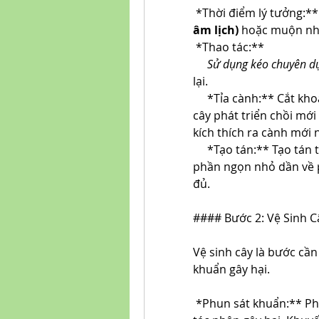
*Thời điểm lý tưởng:**
âm lịch)
 hoặc muộn nhấ
*Thao tác:**
 Sử dụng kéo chuyên d
lại.
*Tỉa cành:** Cắt kho
cây phát triển chồi mới
kích thích ra cành mới 
*Tạo tán:** Tạo tán 
phần ngọn nhỏ dần về p
đủ.
#### Bước 2: Vệ Sinh 
Vệ sinh cây là bước cần 
khuẩn gây hại.
*Phun sát khuẩn:** Ph