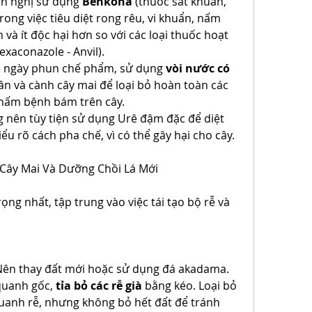
ến nghị sử dụng 
Benkona
 (thuốc sát khuẩn, 
rong việc tiêu diệt rong rêu, vi khuẩn, nấm 
và ít độc hại hơn so với các loại thuốc hoạt 
xaconazole - Anvil).
ài ngày phun chế phẩm, sử dụng 
vòi nước có 
hân và cành cây mai để loại bỏ hoàn toàn các 
, nấm bệnh bám trên cây.
 nên tùy tiện sử dụng Urê đậm đặc để diệt 
 rõ cách pha chế, vì có thể gây hại cho cây.
 Cây Mai Và Dưỡng Chồi Lá Mới
ọng nhất, tập trung vào việc tái tạo bộ rễ và 
Nên thay đất mới hoặc sử dụng đá akadama. 
uanh gốc, 
tỉa bỏ các rễ già
 bằng kéo. Loại bỏ 
uanh rễ, nhưng không bỏ hết đất để tránh 