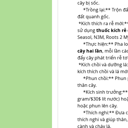
cây bị sốc.
*Trồng lại:** Trộn đ
đất quanh gốc.
*Kích thích ra rễ mới:*
sử dụng 
thuốc kích rễ
Seasol, N3M, Roots 2 Mỹ
*Thực hiện:** Pha l
cây hai lần
, mỗi lần c
đẩy cây phát triển rễ t
*Kích chồi và dưỡng lá:
kích thích chồi và lá mới
*Phun chồi:** Phun
thân cây.
*Kích sinh trưởng:**
gram/$30$ lít nước) ho
hoặc phun lên cây.
*Thích nghi:** Đưa c
thích nghi và giúp thân
cành và cháy lá.