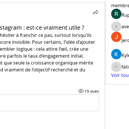
membr
Ru
ave
stagram : est-ce vraiment utile ?
aventur
ésiter à franchir ce pas, surtout lorsqu’ils 
Jer
e invisible. Pour certains, l’idée d’ajouter 
bler logique : cela attire l’œil, crée une 
Kyl
re parfois le taux d’engagement initial. 
nt que seule la croissance organique mérite 
fat
nd vraiment de l’objectif recherché et du 
fatima
Voir to
19 vues