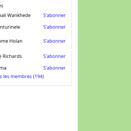
es
pali Wankhede
S'abonner
nturinele
S'abonner
inele
ome Holan
S'abonner
e Richards
S'abonner
ima
S'abonner
us les membres (194)