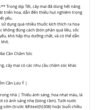
** Trong dịp Tết, cây mai đã dùng hết năng 
t triển hoa, dẫn đến thiếu hụt nghiêm trọng 
ết yếu.
 sử dụng quá nhiều thuốc kích thích ra hoa 
c không đúng cách (bón phân quá liều, sốc 
yếu, khó hấp thụ dưỡng chất, và có thể dẫn 
t khô.
 Mai Cần Chăm Sóc
ng, cây mai có các nhu cầu chăm sóc khác 
iểm Cần Lưu Ý |
rong nhà | Thiếu ánh sáng, hoa nhạt màu, lá 
i có ánh sáng nhẹ (bóng râm). Tưới nước 
g sớm (trước $8\text{h}30$) hoặc buổi chiều 