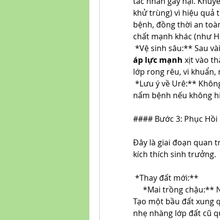
tác nhân gây hại. Khuy
khử trùng) vì hiệu quả t
bệnh, đồng thời an toàn 
chất mạnh khác (như He
*Vệ sinh sâu:** Sau v
áp lực mạnh
 xịt vào t
lớp rong rêu, vi khuẩn
*Lưu ý về Urê:** Không
nấm bệnh nếu không hiểu
#### Bước 3: Phục Hồi
Đây là giai đoạn quan tr
kích thích sinh trưởng.
*Thay đất mới:**
*Mai trồng chậu:** 
Tạo một bầu đất xung q
nhẹ nhàng lớp đất cũ q