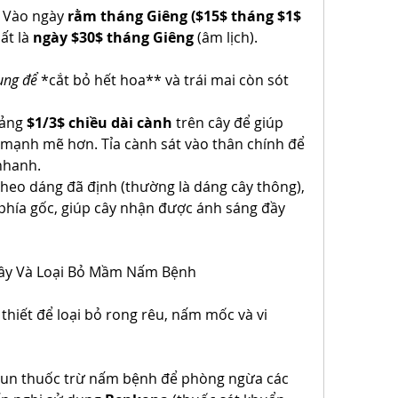
 Vào ngày 
rằm tháng Giêng ($15$ tháng $1$ 
t là 
ngày $30$ tháng Giêng
 (âm lịch).
ụng để 
*cắt bỏ hết hoa** và trái mai còn sót 
ảng 
$1/3$ chiều dài cành
 trên cây để giúp 
 mạnh mẽ hơn. Tỉa cành sát vào thân chính để 
nhanh.
theo dáng đã định (thường là dáng cây thông), 
hía gốc, giúp cây nhận được ánh sáng đầy 
Cây Và Loại Bỏ Mầm Nấm Bệnh
thiết để loại bỏ rong rêu, nấm mốc và vi 
un thuốc trừ nấm bệnh để phòng ngừa các 