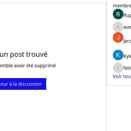
membr
Ru
ave
aventur
Jer
un post trouvé
Kyl
emble avoir été supprimé
fat
fatima
Voir to
our à la discussion