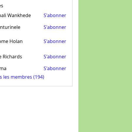
es
pali Wankhede
S'abonner
nturinele
S'abonner
inele
ome Holan
S'abonner
e Richards
S'abonner
ima
S'abonner
us les membres (194)