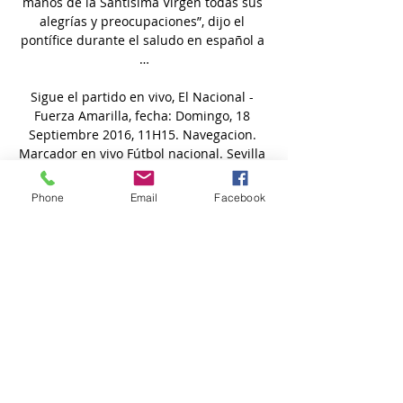
manos de la Santísima Virgen todas sus 
alegrías y preocupaciones”, dijo el 
pontífice durante el saludo en español a 
…

Sigue el partido en vivo, El Nacional - 
Fuerza Amarilla, fecha: Domingo, 18 
Septiembre 2016, 11H15. Navegacion. 
Marcador en vivo Fútbol nacional. Sevilla 
retrocede las líneas de Fuerza Amarilla, 
consolida una línea de cinco en el fondo 
Phone
Email
Facebook
y de momento logra maniatar a los Puros 
Criollos.

[[Televisión en vivo@]] En Directo: 
Valencia CF-Real Madrid hace 8 horas — 
directo a través de sus plataformas. Estos 
son los horarios y canales de televisión 
que retransmiten en vivo y online el 
partido Valencia CF vs Real Madrid ...

Arranca en verde - Dovizioso se exhibe 