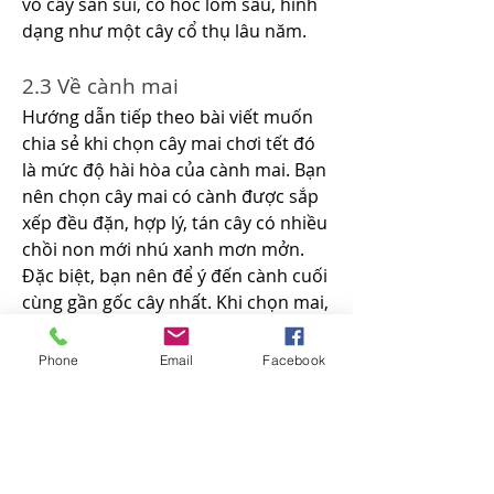
vỏ cây sần sùi, có hốc lõm sâu, hình 
dạng như một cây cổ thụ lâu năm.
2.3 Về cành mai
Hướng dẫn tiếp theo bài viết muốn 
chia sẻ khi chọn cây mai chơi tết đó 
là mức độ hài hòa của cành mai. Bạn 
nên chọn cây mai có cành được sắp 
xếp đều đặn, hợp lý, tán cây có nhiều 
chồi non mới nhú xanh mơn mởn. 
Đặc biệt, bạn nên để ý đến cành cuối 
cùng gần gốc cây nhất. Khi chọn mai, 
hãy chọn cây có phần cành cách gốc 
từ 10 đến 15cm. Như vậy, vẻ đẹp của 
Phone
Email
Facebook
gốc mai sẽ không bị che khuất.
Một lưu ý cần nhớ là bạn tuyệt đối 
không nên chọn hoa mai chơi tết có 
dấu hiệu bị sâu bọ tấn công. Chỉ cần 