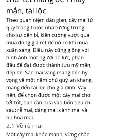
mắn, tài lộc
Theo quan niệm dân gian, cây mai tứ 
quý trồng trước nhà tượng trưng 
cho sự bền bỉ, kiên cường vượt qua 
mùa đông giá rét để nở rộ khi mùa 
xuân sang. Điều này cũng giống với 
hình ảnh một người nỗ lực, phấn 
đấu để đạt được thành tựu mỹ mãn, 
đẹp đẽ. Sắc mai vàng mang đến hy 
vọng về một năm phú quý, an khang, 
mang đến tài lộc cho gia đình. Vậy 
nên, để chọn được một cây mai chơi 
tết tốt, bạn cần dựa vào bốn tiêu chí 
sau: rễ mai, dáng mai, cành mai và 
nụ hoa mai.
2.1 Về rễ mai
Một cây mai khỏe mạnh, vững chắc 