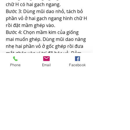
chữ H có hai gạch ngang.
Bước 3: Dùng mũi dao nhỏ, tách bỏ 
phần vỏ ở hai gạch ngang hình chữ H 
rồi đặt mầm ghép vào.
Bước 4: Chọn mầm kim của giống 
mai muốn ghép. Dùng mũi dao nâng 
nhẹ hai phần vỏ ở gốc ghép rồi đưa 
mắt ghép vào vị trí đã bóc vỏ. Đảm 
bảo hai đầu mắt ghép được hai phần 
Phone
Email
Facebook
vỏ của gốc ghép đè lên, dùng dây 
nylon cột trùm mắt ghép lại. Khoảng 
2 tuần sau, khi trời mát, gỡ bao nylon 
ra và tiếp tục theo dõi. Khi thấy mầm 
lên mạnh, tháo dây nylon để chồi 
phát triển tốt.
Trên đây là các phương pháp và thời 
điểm phù hợp để thực hiện ghép mai 
vàng. Hy vọng bài viết giúp bạn nắm 
vững kỹ thuật ghép mai đúng cách 