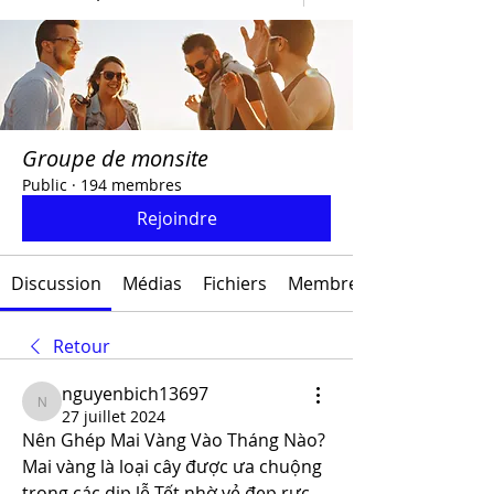
Groupe de monsite
Public
·
194 membres
Rejoindre
Discussion
Médias
Fichiers
Membres
Retour
nguyenbich13697
nguyenbich13697
27 juillet 2024
Nên Ghép Mai Vàng Vào Tháng Nào?
Mai vàng là loại cây được ưa chuộng 
trong các dịp lễ Tết nhờ vẻ đẹp rực 