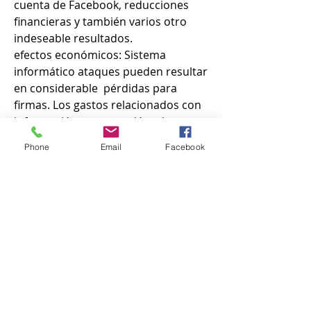
cuenta de Facebook, reducciones 
financieras y también varios otro 
indeseable resultados.
efectos económicos: Sistema 
informático ataques pueden resultar 
en considerable  pérdidas para 
firmas. Los gastos relacionados con 
información recuperación, sistema 
trabajos de reparación , traer de 
Phone
Email
Facebook
vuelta cliente confiar en y también 
recuperando una página web 
robada de Facebook puede ser 
notable.
peligros cibernéticos para la 
seguridad a nivel nacional: Los 
ataques cibernéticos pueden 
igualmente poner en peligro la 
seguridad a nivel nacional. 
Gobiernos federales así como crítico 