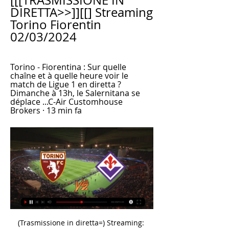
[[[TRASMISSIONE IN 
DIRETTA>>]][[] Streaming 
Torino Fiorentin 
02/03/2024
Torino - Fiorentina : Sur quelle 
chaîne et à quelle heure voir le 
match de Ligue 1 en diretta ? 
Dimanche à 13h, le Salernitana se 
déplace ...C-Air Customhouse 
Brokers · 13 min fa
(Trasmissione in diretta=) Streaming: Torino - Fiorentina di 2 ore fa — Torino vs Fiorentina in streaming Torino v Fiorentina Pronosti. Segui la diretta di Fiorentina - Torino aggiornata in tempo reale.

BORGOSESIA CALCIO - SCA ASTI 2 - 1 CALCIO CHIERI 1955 - CITTA DI BAVENO 1908 1. diretta ed oggettiva del comportamento posto in essere dal suo Presidente pro tempore e dal suo. con contestuale trasmissione degli atti alla Procura Federale per il seguito di competenza.

Roma-Atalanta in «Diretta stadio» Segui la trasmissione su Bergamo Tv Torna puntuale “TuttoAtalanta diretta stadio” su Bergamo Tv. A commentare la sfida tra gli atalantini e il Sassuolo, a partire dalle 14,15 fino alle 18 di sabato, l’ ex attaccante nerazzurro e adesso in forza al Pontisola, Inacio Joelson; i giornalisti Arturo Zambaldo e Osvaldo Palazzini; l’ opinionista Demetrio.

CAGLIARI - Dopo l'ufficialità del suo ritorno in rossoblù a distanza di oltre cinque anni, il Cagliari presenta ufficialmente Radja Nainggolan. In conferenza, nella sala stampa della Sardegna Arena, presente accanto al centrocampista belga prelevato in prestito dall'Inter, il numero uno degli

giorgio rossi - lifenet onlus nazionale;internazionale;regionale comitato lifenet onlus www.lifenetonlus.org manifestazioni direzione generale agricoltura, alimentazione e sistemi verdi patrocinio fiera agricola di calvisano e sagra della beata cristina il comune di calvisano fa parte dell'ambito distrettuale 10 della provicnia di brescia bassa.

Sono state trovate 101 offerte di lavoro per Vendita diretta Novara; Wickedin Lavoro propone annunci Lavoro Vendita Diretta Novara dai migliori portali di lavoro in Italia

LE BRAGHE CORTE HEY HEY HEY Etichetta: Maninalto! Records - Distribuzione: Venus Dischi Qualcuno se li ricorderà agli esordi con la loro formula di Power Ska …

Dove vedere in TV e in streaming Empoli-Frosinone. La partita sarà trasmessa in diretta su DAZN, che potrete anche seguire tramite pc, laptop, tablet o smartphone grazie a tale servizio di streaming. L'articolo Empoli-Frosinone probabili formazioni, radiocronaca e dove vederla in TV e streaming …

!☆[DIRETTA@GRATIS!]*Torino Fiorentina In 1 giorno fa — Torino-Fiorentina, formazioni e dove vedere la partita in diretta tv e streaming contro la Fiorentina, contro cui la squadra di Juric aveva ...

Trova prezzi e orari dei treni da Porto Sant'Elpidio a Montesilvano Marina, confronta le offerte di Trenitalia e ItaloTreno e prenota i biglietti in pochi clic su Wanderio.

Roma – Seconda sconfitta consecutiva in campionato per il Torrino: al TSC la Virtus Fenice vince meritatamente la partita per 5-4. Non ci sono attenuanti per le assenze, gli infortuni e le squalifiche per spiegare il momento no del Torrino, con la squadra che non riesce ad esprimersi come nelle

Fiorentina diretta gratis Torino Fiorentina in dire | Group 21 minuti fa — Torino vs Fiorentina diretta tv [IN LINEA 9 ore fa — Torna a giocare in campionato la Fiorentina e lo fa all'Olimpico Grande Torino contro i ...

Il ristorante La Rotonda di Porto Sant'Elpidio è famoso per le sue specialità di pesce. Contattaci per prenotare un tavolo e scopri le delizie del mare!

Les Chambres Questa zona è un'ottima scelta per i viaggiatori interessati alla pizza, ai giri turistici e alla storia – Controlla la posizione 381 Corso Umberto I 381 Scala B Piano 2°, Stazione Centrale, 80142 Napoli, Italia – Questa zona è un'ottima scelta per i viaggiatori interessati alla pizza, ai …

Arzachena 54 Monterosi 53 Rieti 52 Albalonga 49 L'Aquila 47 Ostia Mare 46 Nuorese 44 V.A. Sansepolcro 44 Avezzano 39 Trestina 33 Flaminia 33 Lanusei 28 Latte Dolce 27 San Teodoro 24 Muravera 20 Torres 19 Città di Castello 17 Foligno ESCLUSO Nella foto Josef De Santis in chiusura su Mattia Ridolfi .

Torino-Fiorentina, formazioni e dove vedere la partita in diretta 12 ore fa — Dove vedere Torino-Fiorentina: streaming e diretta tv. Il match tra contro una diretta concorrente. Una sfida che vale doppio o quasi a ...

Streaming Torino ACF Fiorentina in diretta gratis Diretta To 1 ora fa — La partita tra Torino e Fiorentina si gioca oggi, sabato 2 marzo alle 20.45 e sarà in diretta su Sky: canali Sky Sport Calcio, Sky Sport 251

me. O, per fare un ultimo esempio, il pro-getto “rifugiato a casa mia” in un contesto di sospetto e di rifiuto verso il profugo. Le opere-segno esigono molto discernimen-to, capacità di lettura evangelica e profe-tica del territorio, umiltà di avviare i pro-cessi senza pretendere risultati immedia-ti e …

1a giornata di andata Serie A3 Credem Banca Girone Bianco Sabato 19 ottobre 2019, ore 20.30 Tinet Gori Wines Prata di Pordenone – UniTrento Diretta streaming su Legavolley.tv Domenica 20 ottobre 2019, ore 18.00 BAM Acqua S.Bernardo Cuneo – Invent San Donà di Piave Diretta streaming su Legavolley.tv

Trova le ultime quote su Cjarlins Muzane - ArzignanoChiampo Calcio con SmartBets. Raggiungi SmartBets e personalizza il tuo account per ottenere il massimo.

Per il campionato di basket 2017-2018, va in scena alle ore 20.45 di sabato 14 ottobre, la gara Witt-Acqua San Bernardo-Alba Paffoni Omegna valida per la Serie B. Se si è interessati a seguire in diretta la partita, ecco tutte le modalità per farlo. Il match Witt-Acqua San Bernardo-Alba Paffoni

Porto Sant'elpidio, Palio Del Mare A Porto Sant'elpidio: Il programma con gli orari e le date di quando si svolge l'evento, i contatti e le indicazioni utili per come arrivare e partecipare alla manifestazione.

Streaming: Torino ACF Fiorentina diretta tv Calcio: Fiorenti 11 ore fa — (Trasmissione in diretta=) Streaming: Torino - Fiorentina diretta tv ΑΓΩΝΙΣΤΙΚΗ Α 15 ΕΤΩΝ ΚΑΙ ΑΝΩ 2 marzo 2024 4 ore fa — (in diretta ...

Avellino-Trastevere, come seguire il match in tv e streaming. Avellino-Trastevere, info tv e streaming. Come di consueto in questa stagione per i match casalinghi dei lupi non è prevista copertura televisiva. Sarà possibile vedere la partita su Irpinia Tv e Sportchannel in differita, nella serata di oggi.

Milano (askanews) - Dalla sabbia alla neve, fra schiacciate e ricezioni. In Italia si sta per concludere il primo tour italiano di Snow Volley, disciplina nata in Russia che si sta diffondendo rapidamente sulle montagne europee. Dopo San Sicario, in Piemonte, e …

d errico attilio (sasso marconi 1924 s.r.l.) di dato vincenzo (turris calcio) farinelli roberto (portici 1906 a r.l.) toscani. sampaolesi yuri (jesina calcio srl) (lentigione calcio) crescenzi cristian barreca marco (mezzolara) (montegiorgio calcio a.r.l) marziali lorenzo

Roma-Porto: foto FOTO 1 di 90. tag: champions, porto, roma, LE PIÙ VISTE DELLA SETTIMANA Calcio-SSCNapoli «Il Mattino Football Team», la nuova trasmissione sul Napoli. Italia. Pozzuoli, via Cuma Licola modo originale "fai da te" per segnal... Italia. Rifiuti …

Roccella Jonica e l'Istituto Tecnico Agrario di Caulonia dall'1 settembre 2012 entrano a far parte dell'IIS "Umberto Zanotti Bianco" di Marina di Gioiosa Jonica Il presente sito, attivo da giugno 2006, rimane in linea come archivio delle attività svolte _____

#$#!*DIRETTA-LIVE*Fiorentina-Torino in diretta Calcio Tv 11 ore fa — [GUARDARE LA TV] Torino ACF Fiorentina in diretta streaming Fiorentina - Torino 1-0, la sintesi della partita - RaiNews 2 marzo 2024 1 ...

- Settecalcio.it il portale del calcio dilettantistico umbro. Inserisci la tua email per votare. Puoi votare solo una volta per questo sondaggio e la tua email deve essere valida.

Confrontare le quote Islanda Inghilterra del 25/09/2018 disponibili sui siti di scommesse per scommettere alla miglior quota e seguire la partita in diretta.

Riccardo Bonadio infiamma nuovamente il centrale e davanti a un pubblico gremito nonostante la calura dell’ora di pranzo, centra il main draw superando in tre set …

[DIRETTA] Torino Fiorentina IN DIRETTA TV e Streaming Guarda Fiorentina - Torino Live e On Demand su DAZN IT con 2 dispositivi diversi contemporaneamente e connetti fino a 6 dispositivi.

Il primo match del turno infrasettimanale “natalizio” di Serie A si giocherà alle 12.30 allo Stirpe tra Frosinone e Milan. Frosinone Milan Probabili Formazioni: dove vederla in diretta tv e streaming Una sfida tra squadre che hanno obiettivi diversi ma che stanno vivendo un momento a dir poco difficile.

L'ex Salernitana ricopre il ruolo di centrale al fianco di Caldirola 2' Inizio sin da subito intenso, con le due squadre che non risparmiamo colpi proibiti Ore 18:03 Comincia la partita. Benevento.

Il punteggio in tempo reale: Hellas Verona vs Ascoli Picchio FC 1898 nei giochi Serie B. Presentiamo il risultato in tempo reale, le formazioni in pre-partita e la tabella sempre attuale

Potenza-Casertana sarà trasmessa in diretta TV. Tra i match che saranno trasmetti in diretta televisiva per la 18° giornata di Serie C, è stato scelto un incontro del raggruppamento meridionale.

^$+!=^>[#TV+]Torino Fiorentina Diretta In Diretta Streaming 10 ore fa — Torna a giocare in campionato la Fiorentina e lo fa all'Olimpico Grande Torino contro i granata di Juric. La prossima partita della ...

Sabato 23 marzo diretta di Italia-Finlandia su Rai 1 e RaiPlay. Torna in campo la Nazionale di Roberto Mancini. Dopo l'ultimo incontro amichevole disputato il 20 novembre dello scorso anno contro gli Stati Uniti, sabato sera gli 'Azzurri' scenderanno in campo a Udine contro la Finlandia.

Al 25’ Piraccini servito da Artiglia sulla linea della porta di Bastianelli non riesce a concludere in rete, mentre alla mezz’ora il calcio di rigore concesso per atterramento in area di Sistino non è trasformato da Musso. Ci prova ancora al 40’ Kambo, ma è bravo il numero 1 bianconero a deviare in angolo.

Photos from La Bottega dello Speziale's post >. e Maurizio Lorenzetti che ci condurrà in un viaggio attraverso tutte le peculiarità di una vera chicca del nostro territorio lo zafferano rosso superiore di Verona.. Per informazioni e per iscrizioni contattare Giorgio Girelli:

"Un tema da affrontare - scrivono chiedendo