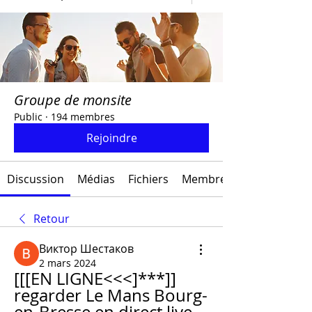
Groupe de monsite
Public
·
194 membres
Rejoindre
Discussion
Médias
Fichiers
Membres
Retour
Виктор Шестаков
2 mars 2024
[[[EN LIGNE<<<]***]] 
regarder Le Mans Bourg-