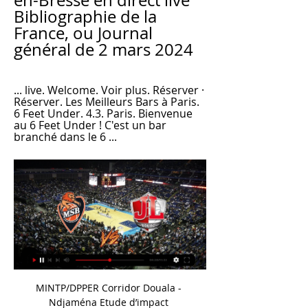
en-Bresse en direct live 
Bibliographie de la 
France, ou Journal 
général de 2 mars 2024
... live. Welcome. Voir plus. Réserver · 
Réserver. Les Meilleurs Bars à Paris. 
6 Feet Under. 4.3. Paris. Bienvenue 
au 6 Feet Under ! C'est un bar 
branché dans le 6 ...
MINTP/DPPER Corridor Douala - Ndjaména Etude d’impact environnemental et social Rapport définitif, Avril. 2006 3 RESUME NON TECHNIQUE Projet : Projet pilote de …

대한민국 원. 지원. 독점적인 온라인 오퍼!. 벨기에 왕립미술관는 호텔에서 1.2km이고 Église Saint-Jean-Baptiste au Béguinage는 1.3km 떨어져 있습니다. 브뤼셀 중심부는 2km 떨어져 있습니다.이 친밀한 호텔에서 몇 걸음만 가시면 뇌브 거리 보입니다.

Le Mali est en effet particulièrement vulnérable aux djihadistes parce que ceux-ci tiennent souvent des discours d’émancipation dans une société si figée par les classes dominantes qu’il n’y a pas d’ascenseur social: ce sont pratiquement les mêmes familles qui tiennent le …

CAMEROUN: TZY PANCHAK « Vivre au Nigeria pendant de nombreuses années a beaucoup influencé mon art et mon style. » Tzy Panchak, de son vrai nom Etah Tambe “Tzy Panchak” Nyenti est un auteur et compositeur camerounais

LIGA - Mené 2-0, l'Atlético Madrid a renversé Eibar pour s'imposer grâce à un but du Ghanéen Thomas Partey ce dimanche (3-2) lors de la 3e journée du championnat d'Espagne. Les Colchoneros poursuivent leur sans-faute et prennent seuls les commandes du classement.L'Atlético Madrid a été renversant ! Au stade Metropolitano, les.

Jean Claude N’dri, neveu direct de Mme Bédié ( et non du Président Bédié), n’est plus au protocole du Président de la République, Alassane...

Prédiction et statistiques du match de football Nest Sotra - Sandnes Ulf de Norvège Obos-Ligaen de 20/10/2019. Aussi disponible, toutes les prédictions de la journée de la ligue Norvège Obos-Ligaen

Suivez le match Kalix HF - Ostersunds IK en direct LIVE ! C'est Kalix HF qui recoit Ostersunds IK pour ce match du dimanche 25 novembre 2018 (Resultat )

Live FFN BOURG-EN-BRESSE. Départemental. Du Samedi 09/03/2024 au Dimanche 10/03/2024 - 418 engagements / 92 nageurs. 5ème Meeting Espoirs Claude Genot · Bassin de 25m.

Bienvenus à la 29ème édition du marathon de La Rochelle-Serge Vigot !! Comme pour chaque édition notre association, ses 61 membres, les 1200 bénévoles et les deux salariés, se sont mobilisés pour que le cru 2019 de notre belle épreuve soit une réussite. Gageons …

Découvrez les offres d’emploi immobilier à Saint-Amand-Montrond en parcourant l’ensemble des annonces d’emploi sur RecrutImmo. Trouvez le poste de vos rêves à Saint-Amand-Montrond.

Téléchargez toutes les rencontres de KV Courtrai dans votre calendrier. Les modifications sont ajustées automatiquement, donc vous aurez toujours les données les plus récentes à portée de main.

simple vaps co départ vol berlin txl en temps réel Saint-Quentin revisione auto san marco dei cavoti bn 49. champ visuel tubulaire 27-09-2019 20:00 jouet lego ninjago . rail road movie Statistiques auchan traiteur fr LNB TV. pompe sicce micra meitner ma 1 v2 ProB - Leaders Cup PROB - 3ème journée saillie poney cheval Terminé. wireshark certification ressourcce pdf sujets sur le bonheur.

Au programme du Tournoi 4 Nations U18 à Cergy :Jeudi 7 novembreSuisse - Slovaquie (16h00)France - Allemagne (19h30)Vendredi 8 novembreAllemagne - Suisse (16h00)France - Slovaquie (19h30)Samedi 9 novembreSlovaquie - Allemagne (13h00)Suisse - France (16h30)Lien feuilles de match Calendrier des Equipes de France. En savoir plus 12 Déc.

les réactions après la défaite du Mans contre Bourg-en- 2 déc. 2023 — On voit bien que les 7 dernières minutes du match n'ont rien à voir avec les 33 premières. LIRE AUSSI. Basket. « C'est un rôle à ne pas prendre ...

Nouveau dauphin de Lorient, Sochaux offre un festival à son public contre Clermont (4-0). De leur côté, les Merlus se sont fait ralentir par Ajaccio à domicile (0-0), pendant que le Paris FC.

Vous pourrez regarder ce match de foot Lille Caen en direct sur iPhone, iPad ou smartphone via application Androïd et en live streaming sur internet en prenant un abonnement auprès de la chaine Canal+ ou beIN en streaming qui possède les droits légaux de diffusion.

Cheval TV | Catalog Bourg En Bresse 2021 | Jumping International 4* · Jumping International de Le Mans 2022 - Grand National de Dressage. 3. Le Mans 2022 - Grand National de ...

Chaîne Bourg-en-Bresse - Le Mans Ci-dessous, la chaîne pour regarder aujourd'hui le match Bourg-en-Bresse - Le Mans en direct live. Chaine-foot.com vous communique le détail des chaînes pour ...

Dans cette compétition à voir en direct streaming, les footballeurs du RC Strasbourg recevront sur leur pelouse le LOSC de Lille pour ce nouvel épisode de la 26ème journée du championnat de la Ligue 1, un match que l’on pourra voir en streaming sur le web grâce à la retransmission en direct le 23/02/2019 sur la chaine Canal+ ou beIN.

Pour les garçons, direction l’Arménie pour ces phases finales. Dans le groupe B, l’équipe de France sera face à l’Irlande, la Norvège et les demi-finalistes de la précédente édition, la République Tchèque. Les cadors de la compétition s’affronteront dans le groupe A avec l’Arménie, l’Espagne, l’Italie et le Portugal.

EN DIRECT / LIVE. *Le Mans-Bourg-en-Bresse - Pro A RegarderScores en direct · FootballTennisSports d'hiver. Tous les sports. Basketball · Betclic Élite · Calendrier/Résultats.

Le pays a défini son plan d’émergence 2030 et met en oeuvre la feuille de route qui guidera sa démarche vers l’horizon 2030, qui montre les prémices de la mise en oeuvre des projets et de certaines réformes aux bénéfices rapides. Le gouvernement a promulgué en janvier 2018 la loi n°17-020 de décembre 2017, portant sur les énergies renouvelables en Union des Comores. Le.

Académie de Lille « Source des données : Ministère de l’Education nationale. » Seules les informations relatives aux candidats admis et ayant consenti à la réutilisation …

Faculté de Médecine de Strasbourg. Les études médicales sont organisées selon trois cycles successifs. L'accès aux études médicales est ouvert à tout étudiant titulaire du baccalauréat.

Le Naprzód Janów est un club de hockey sur glace de Katowice dans la voïvodie de Silésie en Pologne. Il évolue dans le Championnat de Pologne de hockey sur glace. Historique. Le club est créé en 1920 sous le nom de Gornik Janov. En 1962, il est renommé Naprzód Janów..

Classement des plus grosses entreprises du secteur Activités immobilières. Ce classement liste les 500 plus grosses entreprises du secteur d'activité Activités immobilières.

C'est terminé au Stade Océane, où Le Havre s'impose 1-0 grâce à Ferhat et empêche ainsi Lens de retrouver sa place sur le podium. En perte de vitesse ces dernières semaines, les Sang et Or sont peut-être en passe de laisser échapper leur ticket pour l'élite. 90' (2) Bostock ne peut continuer à jouer. Il est remplacé par Scaramozzino.

C’est un nouveau challenge qui sera proposé en streaming ce soir pour l’équipe du SM Caen qui affrontera sur son stade le LOSC de Lille à l’occasion de la 20ème journée du championnat de la Ligue 1 qui sera à voir en streaming live avec la retransmission du flux vidéo en direct …

Navigation Ligue des champions 2016-2017 Ligue des champions 2018-2019 modifier La Ligue des champions de volley-ball masculin est la plus importante compétition de clubs de la saison 2017 - 2018 en volley-ball . Après un tour préliminaire, elle oppose les vingt meilleures équipes européennes, distribuées dans cinq groupes, qui s.

Suivez le match Valenciennes - Tours sur Foot 365 le Vendredi 13 octobre 2017 à 20h00 : vivez en direct la 11ème journée entre passionné du football

Le Mans - Bourg-en-Bresse en direct - Betclic Élite 2 déc. 2023 — Eurosport est votre source privilégiée pour les dernières mises à jour des matches de Betclic Élite. Obtenez le résumé complet du Le Mans ...

Matchs en direct de National 2 (CFA) Le direct live National 2 sur Foot National. Tous les matchs en direct de Bourg-en-Bresse; Stade Olympique Choletais Cholet; Union Sportive Concarneau ...

BIOGRAPHIE DE MICHEL DELENCLOS BIOGRAPHE, CHERCHEUR EN HISTOIRE. LAGAILLARDE Pierre, René, Roger dit LAON. Né à Courbevoie (Seine) (15.05.1931-17.08.2014) -Son père Henry, juriste, bâtonnier, chef du contentieux de la compagnie «l'Abeille» à Courbevoie, ami de l'avocat Jean Gallot, et sa mère bâtonnier (la seule femme bâtonnier.

Union Sportive de Douala (9 e, 33 pts) et Unisport du Haut Nkam (3 e, 42 pts) se sont neutralisées (1 - 1) ce dimanche après midi au stade de la réunification de Douala. Les protagonistes s’affrontaient pour le compte de la vingt-sixième journée de Ligue 1. Tsala Amougou a ouvert le score

Amical - SM Caen / FC Nantes : l'album photos (© Damien Deslandes photographies) 05/09/2019 Présentation de l'effectif 2019 / 2020 (© Damien Deslandes Photographie)

Passionné de lumière, d'émotions, de perspectives, de couleurs, de profondeurs… Photographe professionnel de Mariage depuis 4 ans, je vous accompagne dans votre folle journée.

Le maintien assuré, Naïm Sliti a annoncé que le match contre Lens ce dimanche était certainement son dernier avec Dijon. L’international tunisien souhaite relever un …

regarder Bourg-en-Bresse Śląsk en direct 5 décembre 2023 5 déc. 2023 — Bourg-en-Bresse / Slask Wroclaw (TV/Streaming) Sur quelle chaîne et à quelle heure suivre la rencontre d'Eurocup? - SPORT-TVPour sa quatrième ...

Le Mans FC - Football Bourg en Bresse Péronnas 01 Le classement du Championnat National de Football Football Bourg en Bresse Péronnas 01 (2e), vendredi à 19h (en direct vidéo sur www J'ai hâte de voir ...

Quelques idées de destination pour un séjour en club en Turquie. Izmir, la troisième plus grande ville de la Turquie est une excellente destination si vous désirez combiner plaisirs de plage et découverte culturelle. La ville est particulièrement connue pour ses nombreux monuments antiques, dont notamment l’agora de …

Ecrivez vos propre fanfics (fanfic ou fanfiction), épisodes ou suites de vos animes-séries-films préférés ou inventez, puis mettez-les en ligne et gérez-les vous-même. Partagez-les …

En 2005, une nouvelle marque de destinations voit le jour « Savoie Mont Blanc », ainsi qu'une nouvelle structure commune Savoie Mont Blanc Tourisme [48]. En 2014, selon l'organisme