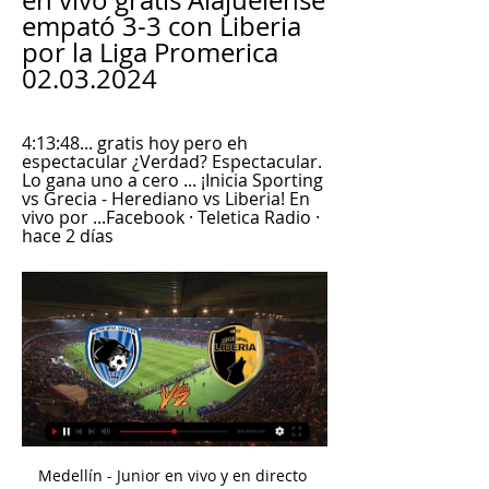
en vivo gratis Alajuelense 
empató 3-3 con Liberia 
por la Liga Promerica 
02.03.2024
4:13:48... gratis hoy pero eh 
espectacular ¿Verdad? Espectacular. 
Lo gana uno a cero ... ¡Inicia Sporting 
vs Grecia - Herediano vs Liberia! En 
vivo por ...Facebook · Teletica Radio · 
hace 2 días
Medellín - Junior en vivo y en directo online: Liga Águila I 2018.. Buen día y bienvenidos a nuestra retransmisión del partido por la Liga Águila entre Medellín y Atlético Junior por la sexta fecha de la Liga Águila I-2018.. Independiente Medellín 0, Junior 2. 46' Yellow card Sebastián Macías.

Valdivia, con un 86%, se quedó también con el primer lugar como mejor ciudad para visitar. Los siguientes lugares lo ocupan Viña del Mar (83%) y Puerto Montt (80%).

HOY JUEVES 1º DE DICIEMBRE: CIERRE DE ACTIVIDADES DEL CENTRO CEIBAL TECNOLOGÍA EDUCATIVA DE TACUAREMBÓ (TRANSMISIÓN EN VIVO HORA 16)) Recibimos el mes de diciembre junto a docentes y amigos, que apoyaron y acompañaron las distintas actividades desarrolladas por el Centro Ceibal Tecnología Educativa en el presente año 2011.

LIBERIA VS ALAJUELENSE EN VIVO COSTA RICA - YouTube YouTube YouTube 4:18:13 YouTube GRANEGA TRANSMISIONES 2 2 oct 2023 2 oct 2023

A continuación se propone la predicción para el partido de fútbol Sporting de Gijón - Deportivo La Coruña, válido para la liga/copa Liga Adelante, jugado en el 15/09/2019 día. Mira las probabilidades de Liga Adelante. Vota por tus predicciones para ver lo que otros usuarios han votado.

VER BOLIVIA VS VENEZUELA EN VIVO Bolivia eventos 13:03. Santa Cruz ACTIVA TV - CANAL 31 Prol. Aroma # 78 Santa Cruz AD VENIR INTERNACIONAL Prolongación Aroma 78. CANAL 9 c. Junín # 46 esq. Quintana Oruro BOLIVISIÓN - CAN... Continue Reading . Share This: Facebook Twitter Google+. No hay comentarios: Enviar por correo.

Los Halcones se medirán en la finalísima de la Liga Argentina frente a Platense. Será un duelo, al mejor de cinco partidos, entre el número uno de la Conferencia Norte y el "1" de la Conferencia Sur. San Isidro venció en la final de la Norte a Barrio Parque (3-2 en la serie), y el "Calamar" superó a Atenas de Carmen de Patagones (3-1).

La ciclista cubana Arlenis Sierra, capitana del Astana Women´s Team, competirá este martes 22 en el Tour de Guangxi, en China, donde fue campeona en 2018, en la carrera que cierra la temporada élite mundial. 347 veces vista 0 Comentarios.

El delantero belga, que había sido el peor de su equipo, resuelve de cabeza un magnífico centro de Lato - El Valencia se clasifica para octavos de la Copa del Rey tras ganar al Ebro, de Segunda B, en otro pésimo partido de los delanteros

El Venezuela vs. Brasil de la fase de grupos terminó con victoria 2-1 para el ‘Scratch’. Fue la única caída de Venezuela en el Grupo A, donde terminó como líder con 9 puntos. En cambio, Brasilrecién clasificó en la última fecha derrotando (1-0) a Bolivia.

Los Guerreros de Oaxaca se convirtieron en el cuarto invitado al primer Playoff, luego de vencer 7-6 a los Bravos de León en el Juego de Eliminación de la Zona Sur del segundo Torneo de la Temporada 2018 de la Liga Mexicana de Beisbol (LMB).

Ecuador | Aeroméxico inició vuelos directos Guayaquil – México . 2 mayo, 2019 ManabiNoticias 0. La empresa Aeroméxico inició el miércoles sus operaciones desde Guayaquil hacia México, al momento, con tres vuelos a la semana.

Saprissa venció sin problemas 2-0 a Liberia por la Liga 9 sept 2023 — Liberia 1-1 Grecia Sporting San José 3-4 Liberia Liberia 2-1 Liberia EN VIVO? Este partido de la Liga Promerica se transmitirá EN ...

Entornointeligente.com / El domingo 28 de julio, Club Deportivo Macará recibió a Centro Deportivo Olmedo. Por la Fecha 19 de la LigaPro 2019, en el estadio Bellavista de la ciudad de Ambato, a las 18:30. Luis Alfredo Farache Benacerraf 100% Banco Link de Interés Macará llegaba al encuentro como puntero del campeonato.

Infogroup Tacuarembó, Tacuarembó. 3,3 mil Me gusta. Informática e insumos. Dirección. Empresa de vehículos de motor. Colibrí. Electrodomésticos. NyCh fiestas. Organizador de eventos. Vinicius - Articulos Para El Hogar. Compras y ventas minoristas. Office Center Papeleria. Librería. Tecnoluz Tacuarembo. Comercial e industrial.

Internacionales En Irán, compartir una foto en línea puede llevar a la cárcel. Imprimir: Tweet: Vahid está detenido en Teherán por haber publicado en línea unas fotografías rodeado de …

Diego Martínez. Date of Birth (Age): Jul 5, 1992 (27) Place of Birth: General Pacheco. Citizenship: Argentina. Height: 1. Lucas Diarte Left-Back Club Atlético San Martín. Nahuel Zárate Left-Back Club Atlético Fénix de Pilar.

SALZBURGO - REAL MADRID. Salzburgo - Real Madrid: horario, TV y dónde ver online hoy Conoce la fecha, hora, cómo ver en vivo por televisión y cómo seguir en directo online el Red Bull Salzburgo vs Real Madrid, amistoso de pretemporada; hoy, miércoles 7 de agosto

FUTV ADG 0-0 SAP. Resumen: Guanacasteca 0-0 Saprissa / Jornada 9 / Clausura 2024. Ver video. LIB 2-0 SFC. Resumen: Liberia 2-0 Sporting / Jornada 9 / Clausura 2024.

El Motagua, que hoy venció por 1-0 al Marathón, asumió el liderato del torneo Apertura de Honduras en el inicio de la jornada tres que había sido reprogramada por un paro de árbitros hace dos semanas exigiendo incremento de sus honorarios.Dirigido por el argentino-hondureño Diego Vásquez, el Motagua sumó su segundo triunfo.

Alajuelense empató 3-3 con Liberia por la Liga Promerica 1 oct 2023 — Sigue AQUÍ el partido Alajuelense vs. Liberia EN DIRECTO este domingo 1 de octubre por la fecha 13 de la Liga Promerica 2023 vía La ...

Fútbol Nacional de Primera División | By Teletica Radio 3:53:58Inicia Jornada 18: Cartaginés vs Liberia! En vivo por Teletica Radio 91.5 F.M. y teleticaradio Grecia contra el club sport herediano ...Facebook · Teletica Radio · 5 nov 2023

Consiga nuestros pronósticos y sigue el resultado de tus apuestas en directo del partido Defensores de Cambaceres vs. CA Defensores Unidos de Primera C (Fútbol) el 04.10.2017.

La parte del este de Ecuador forma la parte de la cuenca del Amazonas. La región de Amazonica, es el mundo mas grande de selva tropical, donde fluye más de un tercio del agua dulce de la tierra, anfitriones del mundo por poseer una diversidad biológica enorme y muchas especies únicas.

Resultado Nacional Asuncion Deportivo Liberacion en directo: consulte las estadísticas de Nacional Asuncion Deportivo Liberacion, partido del 03 October 2018 y siga el marcador en directo.

Por su parte, el cuadro yucateco venció por la mínima diferencia a Leones Negros en Mérida con un gol anotado por el eje de ataque Alan Murialdo. El partido se jugará a partir de las 20 horas. El capitán del Gran Pez, Jesús Roberto Chávez catalogó a Venados como un equipo fuerte, que complica los partidos cuando juega de visitante.

Liberia: marcadores en directo, resultados y partidos, Grecia La página del Liberia en Flashscore.es ofrece marcadores en directo, resultados, clasificaciones y detalles de los partidos (goleadores, tarjetas, etc.).

Hola amigos, hoy día regresamos con la transmisión de partidos de fútbol en VIVO Online, por eso el día 27 de Abril 2010, se va a presentar el partido entre los equipos de Deportivo Cuenca vs Barcelona por la Copa Credife 2010 de Ecuador, para lo disfruten como si estuvieran viendo la TV en VIVO y en directo (online), así que solamente necesitarás una PC, una conexión a internet y luego.

Todo está listo para que el gimnasio Luis Ramos de Puerto La Cruz, sede de Marinos de Anzoátegui, albergue el encuentro entre Criollos e Importados, cuyo salto entre dos está pautado para las 8:00 p.m. con transmisión de Directv Sports y Meridiano Televisión-TeleAragua.

LOGROÑO, 12 Jun. (EUROPA PRESS) - La asociación riojana de donantes de sangre Adonar prevé que La Rioja, con 31 donaciones por 1.000 habitantes en 2007, se sitúe a la cola de España en esta materia, y atribuye estos "malos resultados" a la gestión de la Fundación Rioja Salud.

Luego el trabajo del abridor Nelson Figueroa de 38 años de edad, fue simplemente espectacular, ya que completó 6 entradas, y en dicho ínterin concedió dos hits, ponchó a dos y otorgó un boleto, localizando bien la recta y lanzando con maestría …

Horario, resultado y estadísticas del Atlético Huila - Cúcuta Deportivo | Clausura Colombia 2019 ¡Vas a denunciar un contenido! x. Denuncia sólo contenidos que incumplan nuestras Normas de uso o conducta. Aunque revisamos todas las denuncias que nos llegan, sólo respondemos si procede.

Con la intención de juntar la cantidad necesaria para asegurar el éxito en el nuevo certamen organizado por la Confederación Argentina y como ya viene sucediendo, la entidad madre del básquetbol argentino cursó invitaciones a distintos clubes para ocupar las plazas vacantes. En este caso es en la Region NEA, conformada por Corrientes.

El Fraikin BM. Granollers promedia unos encuentros con menos de 52 goles de promedio en esta temporada asobal, este marcador es consecuencia de los pocos goles recibidos en su contra, menos de 25 por encuentro frente a los casi 27 que ellos logran marcar.

Mojaron todos: Los jugadores en la cancha, y La Banda del Parque en la Tribuna que no paró de alentar bajo el agua. El Decano dio una demostración de juego colectivo y dinámica para vencer a RaSinGente por 5 a 0 Día entre semana. Tiempo inclemente. Nacional que te hace olvidar que te mojaste, que […]

Municipal Liberia vs Deportivo Saprissa en vivo - YouTube YouTube YouTube 1:28 YouTube EA SPORTS NC hace 3 semanas hace 3 semanas

Esta será la nómina que enfrentará desde la 7:30 pm a Envigado en el Polideportivo Sur por la fecha 12 de la Liga Aguila 2019-1. Titular: Míguel Solis, Juan Daniel Roa, José Moya, Fainer Torijano, Nicolás Gil, Carlos Atboelda, Andrés Pérez, Baldomero Perlaza, Fabio Burbano, Brayan Perea y Carmelo Valencia.

Tus pasajes de avión a Estados Unidos están muy cerca. Andá preparando las valijas y dejá todas las preocupaciones atrás, para disfrutar los paisajes de este hermoso país.Buscá los destinos que más te gusten en Estados Unidos, elegí tus fechas y cantidad de personas que van a viajar y todo listo.

El Colectivo Ciudadano de Quetzaltenango y la Asamblea Social Popular Indígena se presentaron este lunes a las sedes del Tribunal Supremo