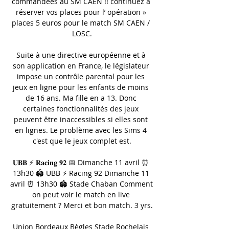
commandées au SM CAEN !! continuez à 
réserver vos places pour l’ opération » 
places 5 euros pour le match SM CAEN / 
LOSC.

Suite à une directive européenne et à 
son application en France, le législateur 
impose un contrôle parental pour les 
jeux en ligne pour les enfants de moins 
de 16 ans. Ma fille en a 13. Donc 
certaines fonctionnalités des jeux 
peuvent être inaccessibles si elles sont 
en lignes. Le problème avec les Sims 4 
c'est que le jeux complet est.

𝐔𝐁𝐁 ⚡ 𝐑𝐚𝐜𝐢𝐧𝐠 𝟗𝟐 📅 Dimanche 11 avril ⏰ 
13h30 🏟️ UBB ⚡ Racing 92 Dimanche 11 
avril ⏰ 13h30 🏟️ Stade Chaban Comment 
on peut voir le match en live 
gratuitement ? Merci et bon match. 3 yrs.

Union Bordeaux Bègles Stade Rochelais 