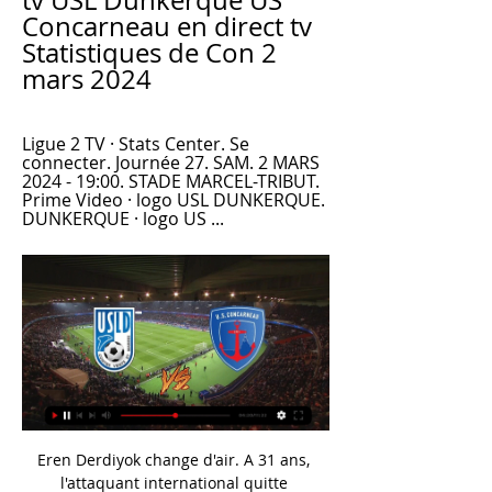
tv USL Dunkerque US 
Concarneau en direct tv 
Statistiques de Con 2 
mars 2024
Ligue 2 TV · Stats Center. Se 
connecter. Journée 27. SAM. 2 MARS 
2024 - 19:00. STADE MARCEL-TRIBUT. 
Prime Video · logo USL DUNKERQUE. 
DUNKERQUE · logo US ...
Eren Derdiyok change d'air. A 31 ans, l'attaquant international quitte Galatasaray pour le Göztepe Izmir, qui évolue également dans le championnat turc de 1ère division.

VIDÉO. US Concarneau : « Dunkerque est redouté aujourd'hui il y a 10 heures — il y a 10 heures — La rencontre sera diffusée en intégralité sur la plateforme Prime Video qui nécessite un abonnement.

Le Club Sportivo Cienciano del Cusco est un club péruvien de football basé à Cuzco, fondé le 8 juillet 1901. C'est à ce jour le seul club péruvien possédant des trophées internationaux dans ses vitrines: une Copa Sudamericana , en 2003 , puis une Recopa Sudamericana , en 2004.

A noter qu'il y a quasiment 100 places qui le séparent de la tête de série n°2, Mathieu Rodrigues (341e mondial). De plus, le Breton n'a plus aucun point à défendre d'ici Roland Garros, une belle occasion de grimper encore un peu plus au classement. En double, il a choisi de s'associer avec le Français Albano Olivetti.

Diego Costa et l’Atlético de Madrid affrontent Leipzig en quart de finale de la Ligue des champions. Suivez notre direct.© EPA/MAXPPP Le quart de finale le plus ouvert de ce Final 8 va opposer.

Elle multiplie ainsi les expos pour que son titre de séjour, qui expire le 26 octobre prochain, soit renouvelé. JULIEN DELATTRE > tourcoing@nordeclair.fr Sa vie ressemble à un voyage au long cours. De la Chine, où elle est née il y a vingt-huit ans, à la France, son pays d'adoption depuis cinq ans et demi, en passant par un tas d'endroits où Kaixuan Feng a accroché ses oeuvres.

Ce soir, les footballeurs du Bayern de Munich affronteront Anderlecht à l’occasion de ce match du 1ère journée de la Ligue des champions qui s’annonce tumultueux et que l’on pourra voir en streaming live avec la diffusion du flux vidéo sur le web ainsi qu’en direct le 12/09/2017 sur la chaine beIN SPORTS 1.

“C'est pas bien!” VOUS UTILISEZ UN ADBLOCK ?!. Vous devez le désactiver juste pour ce site parce que la pub permet à LaRascasse.fr de vivre.. Vous pouvez aussi supprimer toute la publicité du forum et de sa version mobile pour toute la saison 2019-2020 * en devenant membre VIP et en faisant un don au forum (bouton sur chaque page en bas ou sur le côté droit).

Match de foot en direct sur streaming foot France. Retransmission live par le streaming foot gratuit direct de votre match avec une bonne HD qualité. Matches de Football Ligue 1 en direct …

Match Dunkerque Chaine de diffusion, Programme TV Usc Concarneau ⌚ 19h00 Stade Marcel Tribut En live sur Twitter Amazon Prime Video

Développez votre activité avec nos solutions de distribution en boîte‑à‑lettres. Distribuez vos prospectus, courriers et colis avec Adrexo, leader privé de la communication locale et …

Retrouvez toutes les informations du match entre M. Consolat et Laval! Ce match aura lieu : Horaire du match M. Consolat Laval: (match différé). La diffusion TV de M. Consolat - Laval est retransmise en intégralité sur non Ce match entre M. Consolat et Laval est un match de .

Tout ce qu'il faut savoir sur le match Haninge vs Örebro Syrianska de Division 1 du (02 Septembre 2020) en direct : Résumé, statistiques, compositions et résultats - Besoccer

ABR DBS DBSM est votre référent sur tout le grand quart Nord-Ouest de la France dans les domaines de l'informatique, de la téléphonie, de la sécurité des locaux et des solutions d'impression

Pronostics Football : Phoenix Rising FC - LA Galaxy II. Football - États-Unis USL 2020. Pronostic pour le match du 12/07/2020 à 04h00 : Tweeter % de chance de gagner : pour 100€ de mise : Phoenix Rising FC: 68%:

J18 : USL Dunkerque - US Concarneau (3-0), le résumé il y a 8 heures — USL Dunkerque – US Concarneau EA Guingamp – ESTAC Troyes Stade Lavallois MFC – Amiens SC Pau FC – SM Caen Rodez Aveyron Football – FC ...

Bayern Munich a gagné match(s) sur ses dernières rencontres, et a concédé sur la même période défaite(s) et nul(s). Sur cette période de matchs, Bayern Munich a scoré but(s) et en a concédé . Lors de sa toute dernière rencontre, Bayern Munich a joué contre le club et le match a fini avec un résultat de 5 - 1. Pour sa part, Olympique Lyonnais a glané succè(s) lors de ses.

Compétitions ayant temporairement un statut particulier Compétitions ayant des performances qui doivent être confirmées par le gestionnaire. Di 08/03/20 - Interclubs Maîtres - …

Pour recevoir les dernières infos sur nos formations, ateliers, conférences, et produits aromatiques, inscrivez-vous à notre liste de diffusion :

Find The Right Inter Miami CF vs LA Galaxy Tickets For The Right Price With SeatGeek. We Bring Together Tickets From Over 60 Sites So That You Can Find Exactly The TicDirect commenté du match sur live.tfc.info avec les commentaires sur ce #FCMTFC de tous les supporters et spectateurs de la rencontre. Retrouvez-y la composition toulousaine à partir de 20h05! Rencontre télédiffusée sur le bouquet Canal, chaîne 256 sur "Multisports 4".; Suivez le match à la radio sur Toulouse FM avec aux micros toute la #TeamTFC et notre journaliste : talk d'avant-match.

Dunkerque - US Concarneau : compos, enjeux, sur quelle Vous pouvez regarder USL Dunkerque vs. US Concarneau en direct et en streaming sur Ligue 1 Amazon Channel. Plus d'informations. 02 mars. Date du coup ...

C’est un Bayern en plein doute qui s’apprête à recevoir l’Olympique lyonnais, leader déjà paisible de L1. Classé à une inhabituelle neuvième place en Bundesliga, les Munichois restent.

Où peut-on regarder RB Leipzig-PSG ? Le match sera diffusé en exclusivité sur RMC Sport. Il aura lieu le mardi 18 août à 21 heures. Aucun bookmaker français ne retransmet la rencontre en streaming. Aperçu de RB Leipzig-PSG : forces et faiblesses de chaque équipe RB Leipzig

Paris FC - LB Châteauroux . 0:0 (0: 0) Ce match n’a été suivi par personne d’autre. Tu soutiens ton équipe dans les tribunes ? Pas de vacances sans foot en direct ? ? Crée un compte sur Transfermarkt, et c’est parti. Créer un compte.

Ligue 2 - Sur quelles chaînes TV voir les matchs de la 27e il y a 21 heures — Les cotes en direct de U-TV sont consultables sur la section live de Football . Où regarder Dunkerque vs US Concarneau ? Dans la section TV, vous trouverez ...

En plus des scores de Instituto de Cordoba, vous pouvez suivre +de 150 compétitions de basketball dans plus de 30 pays autour du monde sur FlashResultats.fr. Cliquez sur le nom du pays dans le menu de gauche, et choisissez votre compétition (ligues et championnats, coupe ou tournoi).

Dragon de Yaoundé vs. Stade Renard 1 - 0. Summary; H2H Comparison; Commentary; Venue Cameroon. Elite ONE. 2019/2020; Elite Two; Trophée des Champions; Info. Dragon de Yaoundé. L D L L W. 1 - 0 Stade Renard. W D L D L. Competition Elite ONE Date 18 December 2019 Game week 14 Kick-off 15:00. Full-time 1 - 0. Venue Stade de Ngoa Ekélé (Yaoundé) General Game Stats Chart. Dragon de Yaoundé.

Votre guide pour regarder les plus grands matchs de foot en direct sur Internet. samedi 31 octobre 2009. Regarder St Etienne - Olympique Lyonnais et Marseille - Toulouse en direct sur internet Cette semaine regardez de superbes matchs en direct sur Internet en P2P ou en streaming. Les matchs au sommet de la 12ème journée de Ligue 1 : Auxerre v Montpellier Bordeaux v Monaco Boulogne-sur-Mer v.

Dunkerque v US Concarneau Pronostics et Résultats & il y a 1 jour — Commentaire textuel en direct du match USL Dunkerque - US Concarneau. La Regarder en ligne : USL Dunkerque vs US Concarneau. soccer ...

regarder USL Dunkerque US Concarneau en direct live J2 Concarneau - Dunkerque est à suivre sur le direct Ligue 2 à partir de 19:00 US Concarneau · Icon: USL Dunkerque. USL Dunkerque · Icon: US Concarneau. US ...

Dunkerque - Concarneau : Sur quelle chaîne Programme TV Dunkerque : ne ratez aucun match du club retransmis en direct à la télévision ! USL Dunkerque Dunkerque Concarneau. samedi 09 mars. 19 ...

regarder USL Dunkerque US Concarneau en streaming Ci-dessous, la chaîne pour regarder aujourd'hui le match Dunkerque - Concarneau en direct live. Ne manquez pas le coup d'envoi de USL Dunkerque - US ...

Cheville et kit de fixation facile : Vous garantir le bon achat, on y travaille tous les jours. Retrouvez chez Leroy Merlin notre sélection de 929 produits pas chers, au prix le plus juste, sur un large choix de marques et de références, disponibles en magasin ou livrés rapidement à votre domicile.

Les travaux de la halte fluviale de Villefranche-sur-Saône conduits par l'Agglo Villefranche Beaujolais Saône avancent à grands pas [...] Beaujolais Days 2019 Avec 8 événements majeurs, les Beaujolais Days vous font vivre des moments intenses pour l’arrivée du Beaujolais Nouveau du 20 au 24 novembre 2019.

de l'athlétic club de villefranche de rouergue: actualitÉs. editos. calendrier 2020 compÉtitions occitanie (pistes/cross/hors stade) records departementaux. records de l'acvr. rÉsultats. site printemps des kiwis courses pedestres organisÉe par l'acvr. site de la ligue midi pyrennee. albums photos flickr 2019/2020. albums photos picasa 2016 et avant. facebook. qualifiÉ(e)s. mÉdiathÈque.

USL Dunkerque - US Concarneau en direct - Ligue 2 il y a 8 heures — Ce samedi 2 mars, l'USL Dunkerque (17e) accueille l'US Concarneau (14e) pour un choc entre promus. Horaire, diffusion TV, voici tout ce ...

USL Dunkerque US Concarneau en direct tv Statistiques de Con il y a 14 heures — USL Dunkerque US Concarneau en direct tv Statistiques de Concarneau et Dunkerque (stats 2 mars 2024 28 sept. 2017 — TV.

Comines - Warneton Vivre à n°403 www.villedecomines-warneton.be Ce bulletin d’information a pu être réalisé grâce à la convention A.P.E. de la Région Wallonne. Editeur responsable : Marie-Eve Desbuquoit Samedi 13 octobre 14h00 : Grand marché médiéval au jardin public 19h00 : Ouverture officielle : Lâcher de ballons, cortège des.

VIVEZ L'ENSEMBLE DU MATCH Rangers - Bayer Leverkusen EN STREAMING DIRECT. C’est reparti pour une nouvelle saison de Ligue Europa sur votre site de streaming préfér