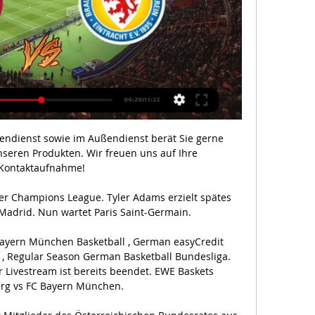
Lissabon. Als der FC Bayern München 2013 letztmals im Finale der Champions League stand und in London Borussia Dortmund 2:1.

Der DSC Arminia Bielefeld spielt seit 3. Mai 1905 Fußball. Die Arminia gilt aufgrund ihrer zahlreichen Auf- und Abstiege als "Fahrstuhlmannschaft". Die Vereinsfarben sind Schwarz-Weiß-Blau. Die.

Hansi Flick (FC Bayern), Julian Nagelsmann (RB Leipzig), Thomas Tuchel (Paris Saint-Germain): Erstmals stehen drei deutsche Fußballtrainer mit ihren Vereinen im Halbfinale der Champions League.

Betreibungsamt Aarau Mitteldorfstrasse 37 Postfach TG 5033 Buchs Telefon 062 834 74 01 Fax 062 834 74 03 E-Mail Google Maps. Öffnungszeiten. Wochentag Vormittags Nachmittags; Montag: 08.00 Uhr - 11.30 Uhr: 14.00 Uhr - 18.00 Uhr: Mittwoch: 08.00 Uhr - 11.30 Uhr: geschlossen: Dienstag, Donnerstag und Freitag: 08.00 Uhr - 11.30 Uhr: 14.00 Uhr.

FC Schaffhausen AG Industriestrasse 2a 8207 Schaffhausen +41 52 551 18 60 [javascript protected email address] Unsere Facebook Seite. Öffnungszeiten …

RB Leipzig - VfL Wolfsburg Live Stream Der Schiedsrichter wird das Spitzenspiel am Samstag, 05.Mai 2018, um 15:30 Uhr anpfeifen. Wenn das Spiel zwischen RB Leipzig und VfL Wolfsburg angestoßen wird, werden etliche Fussball-Fans leider nicht zuschauen können. Wer über einen schnellen Internet-Anschluss verfügt, kann sich einen Live-Stream suchen – und davon gibt es genügend. Sportsender.

Pep Guardiola bleibt der Champions-League-Triumph mit Manchester City weiter verwehrt. Die nächste Hürde von Bayern München auf dem Weg zum Triple heißt überraschend Olympique Lyon. Die.

In der Fußball-Bundesliga kommt es am Sonntag (15:30 Uhr) im Rahmen des 22. Spieltags zum Aufeinandertreffen zwischen dem 1. FC Köln und FC Bayern. sport.de hat alle Infos zu Live-Ticker, TV.

2020-5-11 · 3. Liga: Eintracht Braunschweig – SG Sonnenhof Großaspach (ab 14 Uhr, live im MDR, rbb und bei Magenta Sport) 3. Liga: TSV 1860 München – SC Preußen Münster (ab 14 Uhr, live im WDR, BR und bei Magenta Sport) Regionalliga: SV Elversberg – 1. FC Saarbrücken (ab 14 Uhr, live bei SR) Serie A: SPAL Ferrara – Juventus Turin (ab 15 Uhr.

Luzern? / i (schweizerdeutsch Lozärn [loˈtsæːrn], französisch Lucerne, italienisch Lucerna, rätoromanisch Lucerna? / i) ist eine Stadt, Einwohnergemeinde sowie Hauptort des gleichnamigen Schweizer Kantons.Sie bildet zugleich den Wahlkreis Luzern-Stadt.. Luzern ist das gesellschaftliche und kulturelle Zentrum der Zentralschweiz.Im Bildungsbereich ist sie unter anderem Sitz der.

[UHR>>>>] FCN gegen BTSV im streaming Nürnberg - zYpper vor 45 Minuten — [UHR>>>>] FCN gegen BTSV im streaming Nürnberg – Eintracht Braunschweig im TV und Livestream 02.03.2024 FCN - BTSV wetten 2. Liga heute.

3. Liga 2019/2020 - Magazin - umfassend und aktuell: Zum Thema 3. Liga 2019/2020 findest Du Magazin, Ergebnisse & Tabelle, Live-Konferenz, Torjäger, Torjäger.

Köln gegen Leipzig ohne Uth. Veröffentlicht: Montag, 01.06.2020 20:12. Köln (dpa) - Der 1. FC Köln muss im Montag-Spiel der Fußball-Bundesliga gegen RB Leipzig ohne Mark Uth auskommen. Der Ex-Nationalspieler fehlt wegen muskulärer Probleme.

Dezember 1983 in Essen (TuS 84/10 erster Vereinmit fünf Jahren) Grün-Weiß Essen Schönebeck 2000 - 2005 FCR Duisburg (86 Spiele, 22 Tore) 2008 - 2012 FCR Duisburg (69 Spiel, 17 Tore) 2005/2006 Bad Neuenahr (5 Spiele, 2 Tore) 2006-2008 Essen-Schönebeck (28 Spiel, 17 Tore) 2012 - 2015 Paris St. German (31 Spiele, 19 Tore) U17-Nationalteam (10 Spiele, 7 Tore) 200 - 2002 U19-Nationalteam (20.

Nürnberg gegen Eintracht Braunschweig live im tv Nürnberg ge vor 9 Stunden — vor 52 Minuten — [Liveübertragung=]] Nürnberg gegen Eintracht Braunschweig im Live-Stream Eintracht Braunschweig gegen 1.

Nürnberg gegen Eintracht Braunschweig live im tv Nürnberg ge vor 10 Stunden — Hansa Rostock - 1. FC Kaiserslautern, Sky Sport Bundesliga 4, LIVE ab 12:30 Uhr. 1. FC Nürnberg - Eintracht Braunschweig, Sky Sport

2 Coronavirus-Fälle haben RB Leipzigs Gegner Atlético Madrid kalt erwischt. Man fürchtete weitere positive Tests und sogar eine Absage des Königsklassen-Duells. Entwarnung brachten neue.

Wer überträgt Eintracht Braunschweigs Spiel gegen Fußball-Bundesliga am Samstagabend (20.30 Uhr) wird jede Woche live beim Sender Sport1 gezeigt, sowohl im Free-TV als auch per Internet-Stream und Sport1-App.

Der BSV Bern macht mit einem 31:28-Sieg beim RTV Basel einen grossen Schritt in Richtung NLA-Finalrunde der besten sechs Teams. Als Fünfter liegen die Berner nun sechs Punkte über dem Strich. Für die Basler war es die neunte Niederlage in Serie.

Skisport-Vereine Micheldorf - sichten Sie alle Firmen und Unternehmen mit Adresse, Telefonnummer und ★ Bewertungen. Das Stadtbranchenbuch für Micheldorf zeigt Ihnen aktuell ᐅ 79 Einträge.

1. FC Nürnberg - CLUB TV Videos · Die PK mit Cristian Fiél im Re-Live | 1. FC Nürnberg - Eintracht Braunschweig · "Der Blick geht nach vorne" | Block 44 mit Nene Brown | 1. FC ...

DUSV Loipersdorf gegen SU Hof. Live-Ticker in der Unterliga Süd am So, 15.09.2019. Mit aktuellem Zwischenstand, Torschützen sowie dem Ergebnis nach Spielende.

Lebensversicherungsagenturen Sins - sichten Sie alle Firmen und Unternehmen mit Adresse, Telefonnummer und ★ Bewertungen. Das Stadtbranchenbuch für Sins zeigt Ihnen aktuell ᐅ 100 Einträge.

Wolfsburg. Fußball-Bundesligist RB Leipzig ist mit einem Kantersieg ins Achtelfinale des DFB-Pokals eingezogen und hat dem VfL Wolfsburg die erste Pflichtspielniederlage der Saison beigebracht.

Hält den Finaleinzug mit RB Leipzig für machbar: Emil Forsberg. Foto: Hendrik Schmidt/dpa-Zentralbild/dpa Hendrik Schmidt. Lissabon (dpa) - Emil Forsberg geht optimistisch in das Blitzturnier um den Champions-League-Titel und hält eine Überraschung durch Fußball-Bundesligist RB Leipzig für möglich. "Wir möchten eine ähnliche Euphorie entfachen und haben die "Missao Final" ausgerufen.

Marco Rose hat mit dem österreichischen Meister Red Bull Salzburg ein erneutes ´Wunder´ und damit das Finale in der Europa League verpasst. Das Team des deutschen Trainers schaffte es am.

Sie sind einer von acht, die mit einer