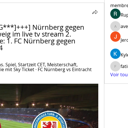
membr
Ru
***]+++] Nürnberg gegen 
ave
aventur
ig im live tv stream 2. 
e: 1. FC Nürnberg gegen 
Jer
4
Kyl
 Spiel, Startzeit CET, Meisterschaft, 
fat
 mit Sky Ticket · FC Nürnberg vs Eintracht 
fatima
Voir to