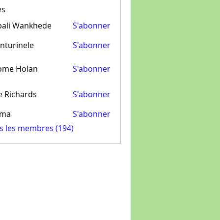
es
pali Wankhede
S'abonner
nturinele
S'abonner
inele
ome Holan
S'abonner
e Richards
S'abonner
ima
S'abonner
us les membres (194)