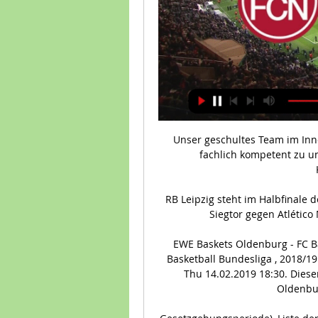
Unser geschultes Team im Innendienst sowie im Außendienst berät Sie gerne fachlich kompetent zu unseren Produkten. Wir freuen uns auf Ihre Kontaktaufnahme!

RB Leipzig steht im Halbfinale der Champions League. Tyler Adams erzielt spätes Siegtor gegen Atlético Madrid. Nun wartet Paris Saint-Germain.

EWE Baskets Oldenburg - FC Bayern München Basketball , German easyCredit Basketball Bundesliga , 2018/19 , Regular Season German Basketball Bundesliga. Thu 14.02.2019 18:30. Dieser Livestream ist bereits beendet. EWE Baskets Oldenburg vs FC Bayern München.

Gesetzgebungsperiode), Liste der Mitglieder des Österreichischen Bundesrates aus dem Burgenland, Liste der Mitgliedstaaten im Deutschen Bund, Liste der Naturdenkmäler im Bezirk Eisenstadt-Umgebung, Liste der Naturdenkmäler im Bezirk Güssing, Liste der Naturdenkmäler im Bezirk Jennersdorf, Liste der Naturdenkmäler im Bezirk Mattersburg.

2020-2-9 · Frankfurt - Zweites Saisonspiel, erster Sieg! Bei Eintracht Frankfurt ist Werder Bremen am Samstagnachmittag der erhoffte Auswärtserfolg geglückt - 2:1 (1:0).

Livestände von Spielen, Statistiken und Ergebnisse für Eintracht Braunschweig - Hallescher FC, 3. Liga - Germany. Finden Sie Spielergebnisse, Torschützen, gelbe …

Super League: Basel siegt gegen Thun dank spätem Stocker-Tor - BLICK.CH BLICK.CH (7 months ago) Super League: So tickt Streller-Nachfolger Ruedi Zbinden - Blick.ch

1. FC Nürnberg: CLUB TV vor 4 Stunden — Das nächste Heimspiel gegen Eintracht Braunschweig steht vor der Tür. Vor dem Duell hat Trainer Cristian Fiél auf der Pressekonferenz gesprochen ...

FSV Mainz 05: Angebot für Jean-Philippe Mateta von Olympique Lyon. Rund zehn Millionen Euro könnten dabei an Olympique Lyon gehen, wenn sich ein Wunschtransfer realisieren lässt. Demnach soll Jean-Philippe Mateta ganz oben auf dem Mainzer Wunschzettel stehen. Der 20jährige Franzose war in der vergangenen Saison in die Ligue 2 ausgeliehen.

Eintracht Frankfurt und Werder Bremen trennten sich in einem umkämpften Sonntagabendspiel 2:2. Über weite Strecken dominante, in Sachen Chancenwertung aber nicht konsequente Hausherren wähnten.

Durch das späte Tor eines Jokers zieht Leipzig erstmals ins Halbfinale der Champions League ein. Der Jubel ist nicht nur beim Trainer groß. Nun kommt es für ihn zum pikanten Wiedersehen mit.

Mit Eintracht Frankfurt, Borussia Mönchengladbach und dem VfL Wolfsburg gingen drei deutsche Mannschaften in der Europa League 2019/2020 an den Start.

Marcel Misteli freut sich zusammen mit den 1.-Liga-Handballern des SV Fides auf den Vergleich mit dem NLA-Verein aus Kriens-Luzern. Die Partie findet heute um 17.30 Uhr in der Kreuzbleiche statt.

FCN gegen BTSV im tv 1. FC Nürnberg vor 6 Stunden — vor 4 Stunden — FCN gegen BTSV im live Nürnberg gegen Eintracht Braunschweig live im tv 1. FC 2 März 2024 gegen Eintracht Braunschweig .

Bayern-Gegner gesucht: Manchester City trifft auf Lyon. Pep Guardiola trifft mit Manchester City im Viertelfinale der Champions League auf Olympique Lyon. Eine besondere Motivation: Im Halbfinale.

RB Leipzig gegen FC Schalke 04: Alle Infos zur Übertragung live im TV, im Free-TV, im Live-Stream und Live-Ticker Anpfiff der Partie RB Leipzig gegen FC Schalke 04 ist am Samstag um 15.30 Uhr.

ttenscheid 09 Pokal - 18.00 Uhr (0:6) Do. 07.10.10 SG Wattenscheid 09 SC Westfalia Herne 18.00 Uhr (0:0) Sa. 09.10.10 SG Wattenscheid 09 - SSV Buer 07/28 13.30 Uhr (5:1) So. 10.10.10 SG Wattenscheid 09 - Fortuna …

Ab Freitag, 7. August, rollt der Ball in der Champions League wieder. Während der FC Bayern noch sein Achtelfinal-Rückspiel gegen den FC Chelsea spielen muss, ist RB Leipzig bereits für das Viertelfinale qualifiziert - Gegner ist dann Atletico Madrid.. Die Pause, die es wegen des Coronavirus in der Champions League gegeben hat, hat nun einiges durcheinander gewirbelt.

Champions League RB Leipzig und die Königsklasse: Lehrgeld und 