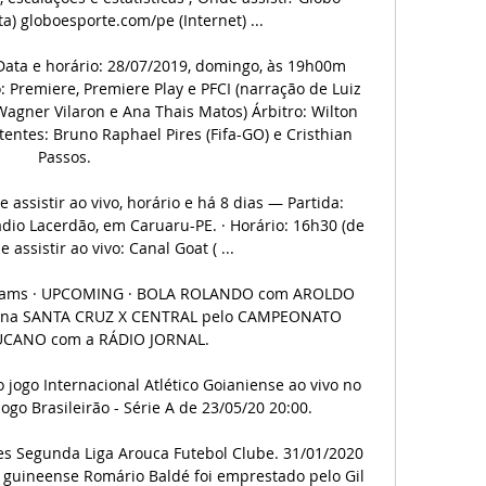
a) globoesporte.com/pe (Internet) ...

) Data e horário: 28/07/2019, domingo, às 19h00m 
: Premiere, Premiere Play e PFCI (narração de Luiz 
Wagner Vilaron e Ana Thais Matos) Árbitro: Wilton 
tentes: Bruno Raphael Pires (Fifa-GO) e Cristhian 
Passos.

 assistir ao vivo, horário e há 8 dias — Partida: 
tádio Lacerdão, em Caruaru-PE. · Horário: 16h30 (de 
e assistir ao vivo: Canal Goat ( ...

treams · UPCOMING · BOLA ROLANDO com AROLDO 
 na SANTA CRUZ X CENTRAL pelo CAMPEONATO 
ANO com a RÁDIO JORNAL.

jogo Internacional Atlético Goianiense ao vivo no 
ogo Brasileirão - Série A de 23/05/20 20:00.

s Segunda Liga Arouca Futebol Clube. 31/01/2020 
 guineense Romário Baldé foi emprestado pelo Gil 