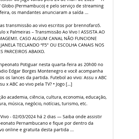
V Globo (Permambuco) e pelo serviço de streaming 
eira, os mandantes anunciaram a saída ...

as transmissão ao vivo escritos por brennofaro5. 
aulo x Palmeiras – Transmissão Ao Vivo ! ASSISTA AO 
IMAGEM!!. CASO ALGUM CANAL NÃO FUNCIONE 
JANELA TECLANDO “F5″ OU ESCOLHA CANAIS NOS 
ES PARCEIROS ABAIXO.

mpeonato Potiguar nesta quarta-feira as 20h00 no 
stádio Edgar Borges Montenegro e você acompanha 
s os lances da partida. Futebol ao vivo: Assu x ABC 
su x ABC ao vivo pela TV? • Jogo […]

o academia, ciência, cultura, economia, educação, 
ura, música, negócio, notícias, turismo, etc.

 Vivo - 02/03/2024 há 2 dias — Saiba onde assistir 
peonato Pernambucano e fique por dentro da 
o online e gratuita desta partida ...
