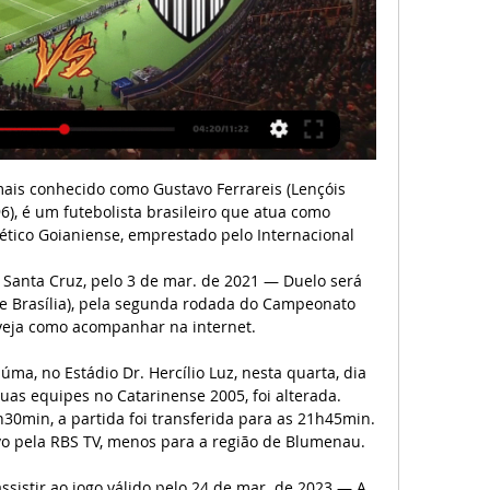
ais conhecido como Gustavo Ferrareis (Lençóis 
96), é um futebolista brasileiro que atua como 
ético Goianiense, emprestado pelo Internacional

x Santa Cruz, pelo 3 de mar. de 2021 — Duelo será 
(de Brasília), pela segunda rodada do Campeonato 
eja como acompanhar na internet.

úma, no Estádio Dr. Hercílio Luz, nesta quarta, dia 
uas equipes no Catarinense 2005, foi alterada. 
30min, a partida foi transferida para as 21h45min. 
ivo pela RBS TV, menos para a região de Blumenau.

ssistir ao jogo válido pelo 24 de mar. de 2023 — A 