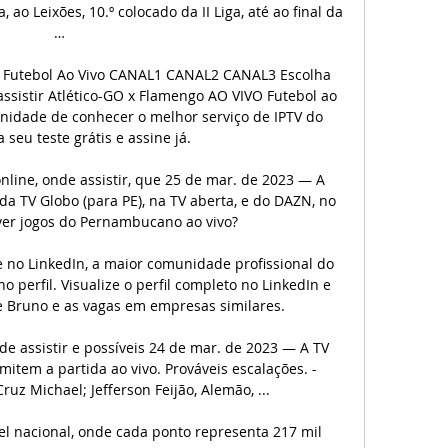
, ao Leixões, 10.º colocado da II Liga, até ao final da 
…

 Futebol Ao Vivo CANAL1 CANAL2 CANAL3 Escolha 
sistir Atlético-GO x Flamengo AO VIVO Futebol ao 
nidade de conhecer o melhor serviço de IPTV do 
a seu teste grátis e assine já.

online, onde assistir, que 25 de mar. de 2023 — A 
da TV Globo (para PE), na TV aberta, e do DAZN, no 
er jogos do Pernambucano ao vivo?

e no LinkedIn, a maior comunidade profissional do 
erfil. Visualize o perfil completo no LinkedIn e 
 Bruno e as vagas em empresas similares.

de assistir e possíveis 24 de mar. de 2023 — A TV 
item a partida ao vivo. Prováveis escalações. - 
uz Michael; Jefferson Feijão, Alemão, ...

vel nacional, onde cada ponto representa 217 mil 