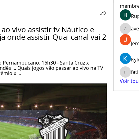
membr
Ru
ao vivo assistir tv Náutico e 
ave
aventur
a onde assistir Qual canal vai 2 
Jer
Kyl
Pernambucano. 16h30 - Santa Cruz x 
ês ... Quais jogos vão passar ao vivo na TV 
fat
êmio x ...
fatima
Voir to