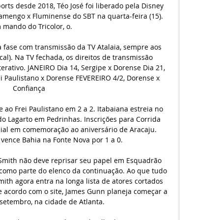
rts desde 2018, Téo José foi liberado pela Disney 
amengo x Fluminense do SBT na quarta-feira (15). 
mando do Tricolor, o.

a fase com transmissão da TV Atalaia, sempre aos 
cal). Na TV fechada, os direitos de transmissão 
erativo. JANEIRO Dia 14, Sergipe x Dorense Dia 21, 
i Paulistano x Dorense FEVEREIRO 4/2, Dorense x 
Confiança

ao Frei Paulistano em 2 a 2. Itabaiana estreia no 
o Lagarto em Pedrinhas. Inscrições para Corrida 
ial em comemoração ao aniversário de Aracaju. 
vence Bahia na Fonte Nova por 1 a 0.

Smith não deve reprisar seu papel em Esquadrão 
 como parte do elenco da continuação. Ao que tudo 
mith agora entra na longa lista de atores cortados 
e acordo com o site, James Gunn planeja começar a 
etembro, na cidade de Atlanta.
