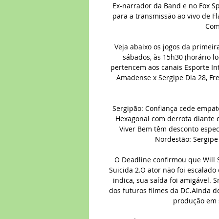
Ex-narrador da Band e no Fox Spo
para a transmissão ao vivo de Fl
Com 
Veja abaixo os jogos da primeir
sábados, às 15h30 (horário lo
pertencem aos canais Esporte Int
Amadense x Sergipe Dia 28, Fre
Sergipão: Confiança cede empate 
Hexagonal com derrota diante d
Viver Bem têm desconto espec
Nordestão: Sergipe 
O Deadline confirmou que Will 
Suicida 2.O ator não foi escalado
indica, sua saída foi amigável. S
dos futuros filmes da DC.Ainda d
produção em s