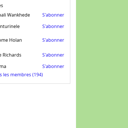
es
pali Wankhede
S'abonner
nturinele
S'abonner
inele
ome Holan
S'abonner
e Richards
S'abonner
ima
S'abonner
us les membres (194)