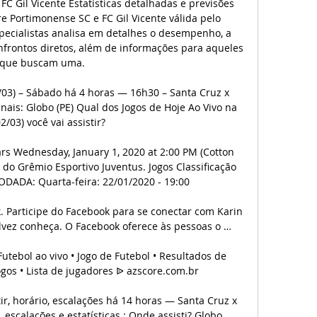
C Gil Vicente Estatísticas detalhadas e previsões 
e Portimonense SC e FC Gil Vicente válida pelo 
pecialistas analisa em detalhes o desempenho, a 
nfrontos diretos, além de informações para aqueles 
que buscam uma.

2/03) – Sábado há 4 horas — 16h30 – Santa Cruz x 
ais: Globo (PE) Qual dos Jogos de Hoje Ao Vivo na 
2/03) você vai assistir?

ars Wednesday, January 1, 2020 at 2:00 PM (Cotton 
l do Grêmio Esportivo Juventus. Jogos Classificação 
DADA: Quarta-feira: 22/01/2020 - 19:00

Participe do Facebook para se conectar com Karin 
vez conheça. O Facebook oferece às pessoas o …

Futebol ao vivo • Jogo de Futebol • Resultados de 
Jogos • Lista de jugadores ᐉ azscore.com.br

ir, horário, escalações há 14 horas — Santa Cruz x 
, escalações e estatísticas ; Onde assisti? Globo 