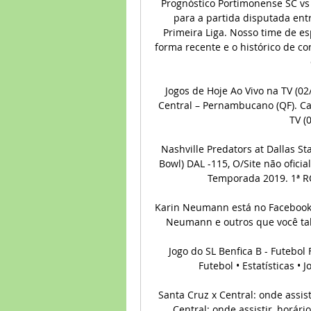
Prognóstico Portimonense SC vs F
para a partida disputada entr
Primeira Liga. Nosso time de es
forma recente e o histórico de co
Jogos de Hoje Ao Vivo na TV (0
Central – Pernambucano (QF). Can
TV (0
Nashville Predators at Dallas St
Bowl) DAL -115, O/Site não oficia
Temporada 2019. 1ª RO
Karin Neumann está no Facebook. 
Neumann e outros que você tal
Jogo do SL Benfica B - Futebol 
Futebol • Estatísticas • 
Santa Cruz x Central: onde assist
Central: onde assistir, horário