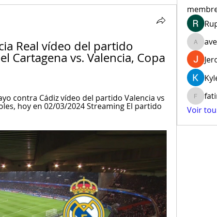
membr
Ru
ave
cia Real vídeo del partido 
aventur
l Cartagena vs. Valencia, Copa 
Jer
Kyl
fat
yo contra Cádiz vídeo del partido Valencia vs 
fatima
oles, hoy en 02/03/2024 Streaming El partido 
Voir to