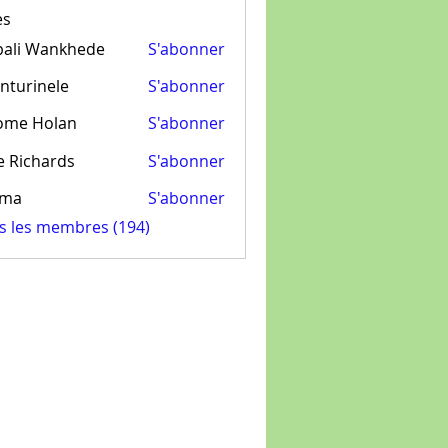
es
pali Wankhede
S'abonner
nturinele
S'abonner
inele
ome Holan
S'abonner
e Richards
S'abonner
ima
S'abonner
us les membres (194)