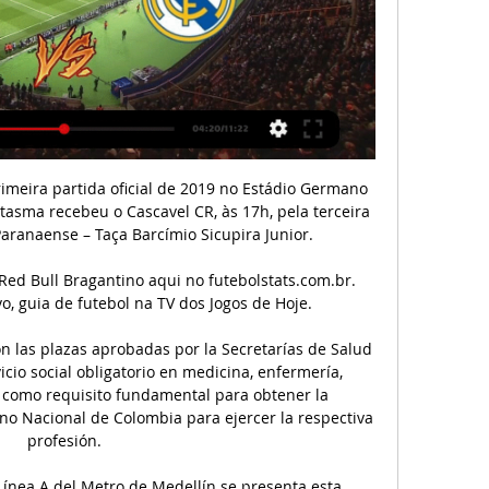
adio de Anoeta a las 21.00 horas de la noche. el partido es correspondiente a la ronda de octavos de final de Copa.

VALENCIA vs REAL MADRID en VIVO| LA LIGA| JORNADA 27 YouTube YouTube EN DIRECTO YouTube Adrian Yurgel

05/03/2020. PAMI JUNTO A AFIP y ANSES TRABAJANDO PARA QUE LAS PERSONAS PUEDAN VIVIR MEJOR. PAMI firmó un convenio para dar a conocer entre las personas mayores las medidas que ayudan a mejorar su calidad de vida, como la devolución del 15% del IVA en la compra de alimentos con tarjeta.

Queremos compartir con todos ustedes, la despedida del staff de Platense de Primera en una cena inolvidable, con dos invitados de lujo,. hablando del...

Colo Colo perdió por la cuenta mínima frente a Curicó Unido este lunes en el Estadio La Granja,. mientras que los “torteros” suman 12 y quedan como sublíderes junto a Unión La Calera, a tres de Universidad Católica, el exclusivo puntero. En la ponderada, en tanto, el “Popular” es 12° con 1,240 y los del Maule cuartos con 1,610

Resumen en vídeo del Valencia vs. Real Madrid, LaLiga hace 1 hora — Resumen en vídeo del Valencia vs. Real Madrid, LaLiga 2023-24: goles y polémicas del partido Los Blancos visitan a los Chés es un ...

Valencia CF: Web Oficial Página web oficial del Valencia CF. Toda la información del Club. Noticias, calendario, venta de entradas, fotos, vídeos y servicios a los aficionados.

5.0 03 Partidazo: Peñarol – Danubio Peñarol – Danubio verán las caras en el duelo más esperado de la DTA. Será a partir de las 20:45 en el Palacio Peñarol Por primera vez estos dos equipos que se vieron la cara infinidad de veces en partidos de fútbol tendrán su duelo en un encuentro de básquetbol.

Toda la información del partido Villa Nova vs Atl. Mineiro en vivo de Mineiro 1 (14 Marzo 2020): Resumen, Estadísticas, Alineación y Resultados - Besoccer

Conoce las fechas y horarios de los partidos de la final del Apertura 2019 del Ascenso MX, entre Alebrijes de Oaxaca y Zacatepec.. Victoria del Zacatepec sobre el Atlante termina en bronca.

En vivo Valencia vs Real M vídeo del partido En directo Vale hace 2 minutos — En vivo Valencia vs Real M vídeo del partido En directo Valencia CF contra Real Madrid vídeo del partido 02/03/2024 En vivo Valencia CF vs ...

Portimonense - Gil Vicente (sábado, 15h30) Marítimo - Vitória de Setúbal (sábado, 15h30) Benfica - Tondela (sábado, 18h)* Vitória SC - Sporting (sábado, 20h30)

Valencia - Real Madrid: horario y dónde ver en directo por hace 1 hora — Este es el horario y el canal de televisión dónde podrás ver en directo el Valencia - Real Madrid. A qué hora empieza y cuándo es el partido ...

Klompenhouwer se corona en Valencia y se proclama campeona del mundo por cuarta vez Theresa Klompenhouwer revalidó el título mundial y en el Salón Noble del Ateneo Mercantil de Valencia y …

Este martes se realiza la cuarta charla sobre Enfermedades de Transmisión Sexual, Métodos Anticonceptivos y Prevención de Embarazo Adolescente organizadas por e Hospital Santa Rosa de Chajarí. En esta oportunidad, será el turno de la Escuela Nº 4 Justo José de Urquiza y estará a cargo de diferentes profesionales del nosocomio local.

Informacion sobre licitaciones de obras publicas y privadas en la Republica Argentina. ObraPublica.com | Licitaciones de Obras Públicas en la Argentina Olvidé mi clave. Portada Licitaciones Aperturas Noticias Suscripción Contacto Mi Carpeta Mi Búsqueda . Accesos directos.

Información actualizada de La Plata, de la Argentina. pincha se presentó con su equipo en el estadio Centenario de la ciudad quilmeña justamente en la victoria de Quilmes. Talleres (RdE.

El primer diario digital de Chile.. como se demostró en el partido en el que Palestino recibió a la Universidad de Chile.. Inician trabajos de extensión de Línea 2 del Metro que llegará.

UNIVERSIDAD DE CHILE Facultad de Filosofía y Humanidades Escuela de Postgrado IDENTIDAD CHILENO-ÁRABE, MEMORIA E INTERCULTURALIDAD EN EL VIAJERO DE LA ALFOMBRA MÁGICA DE WALTER GARIB Tesis para optar al grado de Magíster en Literatura

~!*"[Directo]En vivo Valencia vs Real Madrid vídeo del partido Valencia vs Real Madrid Live free : It's Valencia vs Real Madrid Live Online Free and this Today Spanish LALIGA Real Madrid Valencia vs Real ...Soinsvirtuels Msss Gouv QC News · Hace 5 minutos

A los 19 años ingresó al programa de formación de intérpretes de la Universidad de Costa Rica. En el 2011 recibió el aval de la Asociación Nacional de Sordos de Costa Rica que la calificó como intérprete. Vivió su primera experiencia a nivel internacional trabajando como intérprete de …

Valencia contra Real vídeo del partido Resumen del FC Barcelona: partido en directo 2 marzo 2024 En Directo. hace 19 horas — El técnico del Real Madrid también explicó que Jude Bellingham jugará contra el ...

Hay 87 localidades donde se encuentran resultados relacionados con Linea Directa. Estos resultados pueden estar relacionados con construccion, pisos, industria, servicios industriales, Publicidad, Barcelona, línea, inmuebles, mantenimiento, Muebles. A continuación le mostramos los 30 primeros resultados de la búsqueda.

Ver el partido de Real Sociedad - Osasuna en directo gratis en Internet. Vive el fútbol de LaLiga Santander en directo desde La Provincia - Diario de Las Palmas.

O Brusque/SC inicia sua caminhada na Série C recebendo o Ypiranga/RS, às 17 horas do mesmo dia 8, no Estádio Augusto Bauer. O encerramento da primeira rodada será na segunda-feira, dia 10 de agosto, no confronto entre Londrina/PR e Criciúma/SC, marcado para as 20 horas no Estádio Vitorino G. Dias.

Todavia, não foi desta que o marcador se manteve inalterado at�Cienciano del Cusco sigue luchando en busca de la permanencia en la máxima división del fútbol peruano y ADFP ya emitió la Resolución Nº 084-CJ/ADFP-2015,... Enterate más

Universidad de Costa Rica, Institución Benemérita de la Patria, de educación superior costarricense. UCR, Pilar de la Investigación, la Docencia y la Acción Social

León XIII lo llamó "el santo de todo el mundo", porq