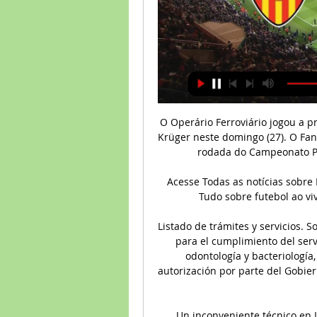
O Operário Ferroviário jogou a primeira partida oficial de 2019 no Estádio Germano Krüger neste domingo (27). O Fantasma recebeu o Cascavel CR, às 17h, pela terceira rodada do Campeonato Paranaense – Taça Barcímio Sicupira Junior.

Acesse Todas as notícias sobre Red Bull Bragantino aqui no futebolstats.com.br. Tudo sobre futebol ao vivo, guia de futebol na TV dos Jogos de Hoje.

Listado de trámites y servicios. Son las plazas aprobadas por la Secretarías de Salud para el cumplimiento del servicio social obligatorio en medicina, enfermería, odontología y bacteriología, como requisito fundamental para obtener la autorización por parte del Gobierno Nacional de Colombia para ejercer la respectiva profesión.

Un inconveniente técnico en Línea A del Metro de Medellín se presenta esta mañana de miércoles y afecta varias estaciones del Sur del área metropolitana.

Primera División Comentarios en directo del Atlético Grau v Cusco 17 de mayo de 2020, incluyendo todas las estadísticas y eventos clave del partido, actualizado al instante.

Información sobre productos y servicios de PLOMERÍA / SANITARIOS EN ARGENTINA. SuperGuíaArgentina.com.ar. Publique su anuncio gratis. Súper Guía Argentina > PLOMERÍA / SANITARIOS EN ARGENTINA. PLOMERÍA / SANITARIOS EN ARGENTINA.. Huiliches - Junin De Los Andes. A FERRO- NANNI-plomero,gasista. Reparación - Colocacion.

La San Juan Bar: Un lugar popular en tucumán - 3 opiniones y fotos de viajeros, y ofertas fantásticas para San Miguel de Tucumán, Argentina en TripAdvisor.

En el Estadio Santa Laura Universidad de Chile se pone al día en el Clausura enfrentado a Palestino por la cuarta fecha del fútbol chileno. El partido comenzará a las 19:30 (hora Chile). U de Chile vs Palestino será transmisión de CDF PREMIUM. Enviar por correo electrónico Escribe un blog Compartir con Twitter Compartir con Facebook.

Consiga nuestros pronósticos y sigue el resultado de tus apuestas en directo del partido León vs. Pachuca de Liga MX (Fútbol) el 26.01.2020.

Real Madrid 5 - Valencia 1: resumen, goles y resultado del 11 nov 2023 — Rodrygo , jugador del Real Madrid, en Real Madrid TV. El Madrid presume de brasileños. El conjunto blanco pone este titular al partido: "¡Sábado ...

Ante Quilmes en la semifinal del Torneo de Verano. En el Lucio Casarín, desde las 21,30 horas,. Atlético de Rafaela derrotó a El Tala de Rosario por 80 a 79 el viernes (28/02) por la noche y sigue liderando la Zona D de la Fase Regular de la Liga Provincial de Mayores.

Escucha y descarga los episodios de Podcast Directo a la Red gratis. El Valencia se adelantó en el marcador frente al Levante con el tanto de Santi Mina. Programa: Podcast Directo a la Red. Descripción de Valencia 1-0 Levante -Santi Mina-El Valencia se adelantó en el marcador frente al Levante …

Los cusqueños no quieren perderle el rastro a los íntimos y, sin mayores contratiempos apabullaron 4 a 0 al modesto Alianza Atlético de Sullana.

Este proyecto busca tecnificar y mejorar la calidad de los productos lácteos elaborados por empresas en el Cesar. La Cámara de Comercio de Valledupar, viene adelantando una encomiable gestión con el proyecto del ‘Clúster Lácteo’ en el departamento del Cesar...

Les compartimos imágenes de nuestro partido el día de ayer en la liga de San José de calazan,en la cual nuestro equipo sub 17 venció 2 a 0 a nuestro símilar de Pachuca urrse.Con esta victoria empezamos con el pie derecho nuestro camino este 2020.

Atlético Nacional padeció una noche negra mientras que Cienciano de Perú demostró por qué se ha constituido en la sensación de la Copa Sudamericana, según la "radiografía" que hace la.

ESPN en vivo, Real Madrid vs. Valencia gratis por LaLiga EA EN DIRECTOValencia en vivo online gratis se enfrentan este sábado 2 de marzo del 2024 por la fecha 27 de LaLiga, desde el Estadio de Mestalla. El partido ...El Comercio Perú · La Secta Deportiva

El Real Sociedad - Osasuna de copa se jugará este miércoles 29 de enero en el Est