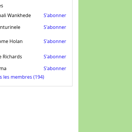
es
pali Wankhede
S'abonner
nturinele
S'abonner
inele
ome Holan
S'abonner
e Richards
S'abonner
ima
S'abonner
us les membres (194)