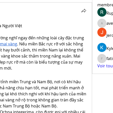
membr
Ru
ave
a Người Việt
aventur
Jer
ường nghĩ ngay đến những loài cây đặc trưng 
 mai vàng
. Nếu miền Bắc rực rỡ với sắc hồng 
Kyl
t hay bưởi cảnh, thì miền Nam lại không thể 
 vàng khoe sắc thắm trong nắng xuân. Mai 
fat
fatima
ẹp rực rỡ mà còn là biểu tượng của sự may 
Voir to
ăm mới.
tỉnh miền Trung và Nam Bộ, nơi có khí hậu 
 năng chịu hạn tốt, mai phát triển mạnh ở 
 lại khó thích nghi với khí hậu lạnh của miền 
i vàng nở rộ trong không gian tràn đầy sắc 
ực Nam Trung Bộ hoặc Nam Bộ.
Ochna integerima, còn được gọi với nhiều cái 