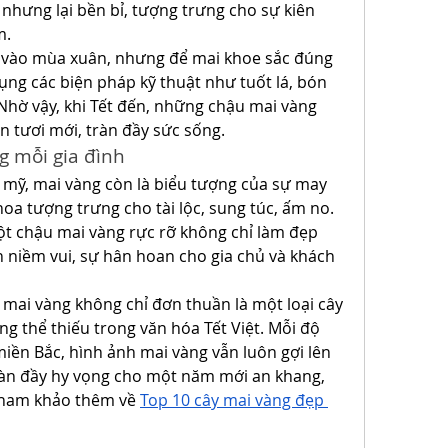
hưng lại bền bỉ, tượng trưng cho sự kiên 
m.
 vào mùa xuân, nhưng để mai khoe sắc đúng 
ụng các biện pháp kỹ thuật như tuốt lá, bón 
hờ vậy, khi Tết đến, những chậu mai vàng 
 tươi mới, tràn đầy sức sống.
g mỗi gia đình
mỹ, mai vàng còn là biểu tượng của sự may 
a tượng trưng cho tài lộc, sung túc, ấm no. 
t chậu mai vàng rực rỡ không chỉ làm đẹp 
niềm vui, sự hân hoan cho gia chủ và khách 
 mai vàng không chỉ đơn thuần là một loại cây 
 thể thiếu trong văn hóa Tết Việt. Mỗi độ 
ền Bắc, hình ảnh mai vàng vẫn luôn gợi lên 
ràn đầy hy vọng cho một năm mới an khang, 
tham khảo thêm về 
Top 10 cây mai vàng đẹp 