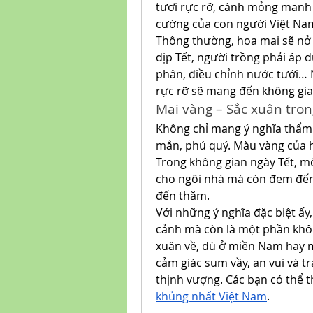
tươi rực rỡ, cánh mỏng manh n
cường của con người Việt Na
Thông thường, hoa mai sẽ nở
dịp Tết, người trồng phải áp d
phân, điều chỉnh nước tưới… N
rực rỡ sẽ mang đến không gian
Mai vàng – Sắc xuân tron
Không chỉ mang ý nghĩa thẩm 
mắn, phú quý. Màu vàng của ho
Trong không gian ngày Tết, mộ
cho ngôi nhà mà còn đem đến 
đến thăm.
Với những ý nghĩa đặc biệt ấy,
cảnh mà còn là một phần không
xuân về, dù ở miền Nam hay mi
cảm giác sum vầy, an vui và t
thịnh vượng. Các bạn có thể 
khủng nhất Việt Nam
.