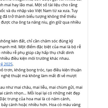
 mai hay lão mai. Một số tài liệu cho rằng 
ốc và du nhập vào Việt Nam từ xa xưa. Tuy 
ng đã trở thành biểu tượng không thể thiếu 
 được cha ông ta nâng niu, gìn giữ qua nhiều 
 không kén đất, chỉ cần chăm sóc đúng kỹ 
 mạnh mẽ. Một điểm đặc biệt của mai là bộ rễ 
ó nhiều rễ phụ giúp cây hấp thụ chất dinh 
 nhiều điều kiện môi trường khác nhau.
rẻ 2025
.
vỏ trơn, không bong tróc, tạo điều kiện thuận 
g nghệ thuật mà không làm mất đi vẻ mượt 
au như mai châu, mai liễu, mai chùm gửi, mai 
i cánh nhọn… Mỗi loại lại có những nét đẹp 
 Đặc trưng của hoa mai là có năm cánh, 
 bảy cánh hoặc nhiều hơn. Hoa có màu vàng 