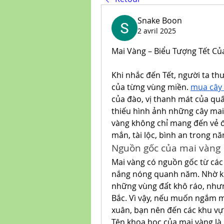
Snake Boon
2 avril 2025
Mai Vàng – Biểu Tượng Tết Củ
Khi nhắc đến Tết, người ta th
của từng vùng miền. 
mua cây
của đào, vị thanh mát của quấ
thiếu hình ảnh những cây mai
vàng không chỉ mang đến vẻ đ
mắn, tài lộc, bình an trong n
Nguồn gốc của mai vàng
Mai vàng có nguồn gốc từ các 
nắng nóng quanh năm. Nhờ khả
những vùng đất khô ráo, nhưng
Bắc. Vì vậy, nếu muốn ngắm ma
xuân, bạn nên đến các khu v
Tên khoa học của mai vàng là 