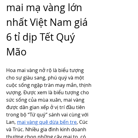
mai mạ vàng lớn 
nhất Việt Nam giá 
6 tỉ dịp Tết Quý 
Mão
Hoa mai vàng nở rộ là biểu tượng 
cho sự giàu sang, phú quý và một 
cuộc sống ngập tràn may mắn, thịnh 
vượng. Được xem là biểu tượng cho 
sức sống của mùa xuân, mai vàng 
được dân gian xếp ở vị trí đầu tiên 
trong bộ “Tứ quý” sánh vai cùng với 
Lan, 
mai vàng quê dừa bến tre
, Cúc 
và Trúc. Nhiều gia đình kinh doanh 
thường chọn những cây mai to, có 