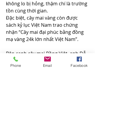
không lo bị hỏng, thậm chí là trường 
tồn cùng thời gian.
Đặc biệt, cây mai vàng còn được 
sách kỷ lục Việt Nam trao chứng 
nhận “Cây mai đại phúc bằng đồng 
mạ vàng 24k lớn nhất Việt Nam”.
Bên cạnh cây mai Rồng Việt, anh Đỗ 
Xuân Ngọc còn cho ra đời một cây 
Phone
Email
Facebook
mai khác tên là Mai vàng Đại Phúc. 
Cây mai này nặng 397kg, bao gồm 
2058 hoa, 1.576 nụ, 1218 nụ nhỏ, 23 
cành chính, 250 cành phụ. Được dát 
từ hơn 143 chỉ vàng trong vòng 860 
giờ với tổng giá trị lên đến 6 tỷ đồng.
Tại khu vực trưng bày, còn nhiều cây 
mai vàng khác có chiều cao, kích 
thước đa dạng, giá cả hợp lý để phục 
vụ nhu cầu của người dân trong dịp 