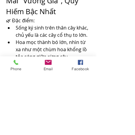
Mai "Vương Giả", Quý 
Hiếm Bậc Nhất
🌿 Đặc điểm:
Sống ký sinh trên thân cây khác, 
chủ yếu là các cây cổ thụ to lớn.
Hoa mọc thành bó lớn, nhìn từ 
xa như một chùm hoa khổng lồ 
tỏa sáng giữa rừng cây.
Đầu cành có những khối u đặc 
Phone
Email
Facebook
trưng, mọc chi chít tược non và 
nụ hoa.
🌿 Phân bố:
Hiếm gặp, thường xuất hiện ở 
các khu rừng già miền Đông 
Nam Bộ, Tây Nguyên.
🌿 Giá trị:
Được mệnh danh là "vua của các 
loài mai", giá trị có thể lên đến 