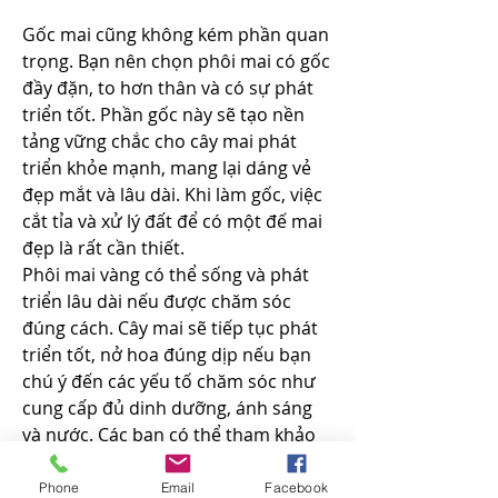
Gốc mai cũng không kém phần quan 
trọng. Bạn nên chọn phôi mai có gốc 
đầy đặn, to hơn thân và có sự phát 
triển tốt. Phần gốc này sẽ tạo nền 
tảng vững chắc cho cây mai phát 
triển khỏe mạnh, mang lại dáng vẻ 
đẹp mắt và lâu dài. Khi làm gốc, việc 
cắt tỉa và xử lý đất để có một đế mai 
đẹp là rất cần thiết.
Phôi mai vàng có thể sống và phát 
triển lâu dài nếu được chăm sóc 
đúng cách. Cây mai sẽ tiếp tục phát 
triển tốt, nở hoa đúng dịp nếu bạn 
chú ý đến các yếu tố chăm sóc như 
cung cấp đủ dinh dưỡng, ánh sáng 
và nước. Các bạn có thể tham khảo 
thêm
Việt Nam có bao nhiêu loại mai 
vàng? Vườn mai vàng ở đâu đẹp 
Phone
Email
Facebook