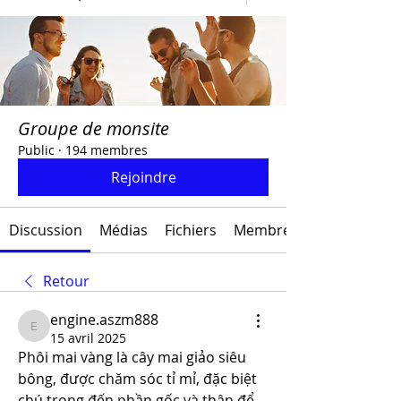
Groupe de monsite
Public
·
194 membres
Rejoindre
Discussion
Médias
Fichiers
Membres
Retour
engine.aszm888
engine.aszm888
15 avril 2025
Phôi mai vàng là cây mai giảo siêu 
bông, được chăm sóc tỉ mỉ, đặc biệt 
chú trọng đến phần gốc và thân để 