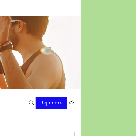
Rejoindre