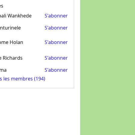
es
pali Wankhede
S'abonner
nturinele
S'abonner
inele
ome Holan
S'abonner
e Richards
S'abonner
ima
S'abonner
us les membres (194)