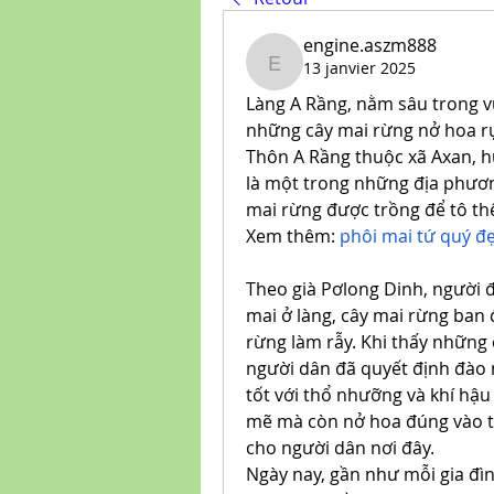
engine.aszm888
13 janvier 2025
engine.aszm888
Làng A Rầng, nằm sâu trong vù
những cây mai rừng nở hoa rự
Thôn A Rầng thuộc xã Axan, h
là một trong những địa phươn
mai rừng được trồng để tô th
Xem thêm: 
phôi mai tứ quý đ
Theo già Pơlong Dinh, người đ
mai ở làng, cây mai rừng ban đ
rừng làm rẫy. Khi thấy những 
người dân đã quyết định đào 
tốt với thổ nhưỡng và khí hậu
mẽ mà còn nở hoa đúng vào th
cho người dân nơi đây.
Ngày nay, gần như mỗi gia đìn