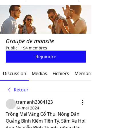
Groupe de monsite
Public
·
194 membres
Rejoindre
Discussion
Médias
Fichiers
Membres
Retour
tramanh3004123
tramanh3004123
14 mai 2024
Trồng Mai Vàng Cổ Thụ, Nông Dân 
Quảng Bình Kiếm Tiền Tỷ, Sắm Xe Hơi
Anh Nguyễn Bình Thạnh, nông dân 