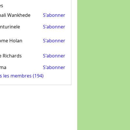
es
pali Wankhede
S'abonner
nturinele
S'abonner
inele
ome Holan
S'abonner
e Richards
S'abonner
ima
S'abonner
us les membres (194)