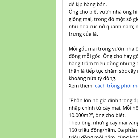
để kịp hàng bán.
Ông cho biết vườn nhà ông hiệ
giống mai, trong đó một số gi
như hoa cúc nở quanh năm; ma
trưng của lá.
Mỗi gốc mai trong vườn nhà ông
đồng mỗi gốc. Ông cho hay gố
hàng trăm triệu đồng nhưng ô
thân là tiếp tục chăm sóc cây
khoảng nửa tỷ đồng.
Xem thêm: 
cách trồng phôi m
“Phần lớn hộ gia đình trong ấ
nhập chính từ cây mai. Mỗi hộ
10.000m2”, ông cho biết.
Theo ông, những cây mai vàng
150 triệu đồng/năm. Đa phần 
triệu đồng mỗi năm, cũng khôn