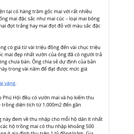
n tại có hàng trăm gốc mai với rất nhiều 
ống mai đặc sắc như mai cúc – loại mai bông 
i đọt trắng hay mai đọt đỏ với màu sắc đặc 
 có giá từ vài triệu đồng đến vài chục triệu 
c mai đẹp nhất vườn của ông đã có người trả 
ng chưa bán. Ông chia sẻ dự định của bản 
 này trong vài năm để đạt được mức giá 
ai vàng
.
p Phú Hội đều có vườn mai và họ kiếm thu 
 trồng diện tích từ 1.000m2 đến gần 
 này đem về thu nhập cho mỗi hộ dân ít nhất 
các hộ trồng mai có thu nhập khoảng 500 
g ít gia đình thu trên 1 tỷ đồng/năm. Gia 