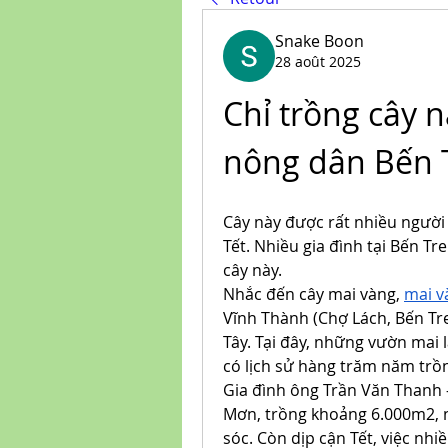
Snake Boon
28 août 2025
Chỉ trồng cây n
nông dân Bến T
Cây này được rất nhiều người 
Tết. Nhiều gia đình tại Bến Tr
cây này.
Nhắc đến cây mai vàng, 
mai v
Vĩnh Thành (Chợ Lách, Bến Tre
Tây. Tại đây, những vườn mai 
có lịch sử hàng trăm năm trồn
Gia đình ông Trần Văn Thanh –
Mơn, trồng khoảng 6.000m2, 
sóc. Còn dịp cận Tết, việc nh