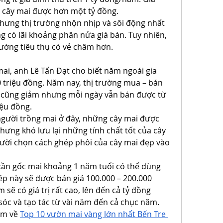
 cây mai được hơn một tỷ đồng.
ưng thị trường nhộn nhịp và sôi động nhất 
g có lãi khoảng phân nửa giá bán. Tuy nhiên, 
rường tiêu thụ có vẻ châm hơn.
i, anh Lê Tấn Đạt cho biết năm ngoái gia 
 triệu đồng. Năm nay, thị trường mua – bán 
 cũng giảm nhưng mỗi ngày vẫn bán được từ 
iệu đồng.
gười trồng mai ở đây, những cây mai được 
ưng khó lưu lại những tính chất tốt của cây 
ười chọn cách ghép phôi của cây mai đẹp vào 
cần gốc mai khoảng 1 năm tuổi có thể dùng 
p này sẽ được bán giá 100.000 – 200.000 
ẽ có giá trị rất cao, lên đến cả tỷ đồng 
óc và tạo tác từ vài năm đến cả chục năm. 
m về 
Top 10 vườn mai vàng lớn nhất Bến Tre 