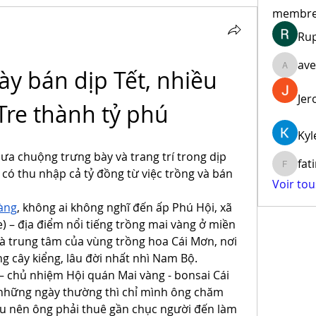
membr
Ru
ave
ày bán dịp Tết, nhiều 
aventur
Jer
re thành tỷ phú
Kyl
ưa chuộng trưng bày và trang trí trong dịp 
fat
fatima
e có thu nhập cả tỷ đồng từ việc trồng và bán 
Voir to
àng
, không ai không nghĩ đến ấp Phú Hội, xã 
) – địa điểm nổi tiếng trồng mai vàng ở miền 
là trung tâm của vùng trồng hoa Cái Mơn, nơi 
g cây kiểng, lâu đời nhất nhì Nam Bộ.
 chủ nhiệm Hội quán Mai vàng - bonsai Cái 
những ngày thường thì chỉ mình ông chăm 
iều nên ông phải thuê gần chục người đến làm 