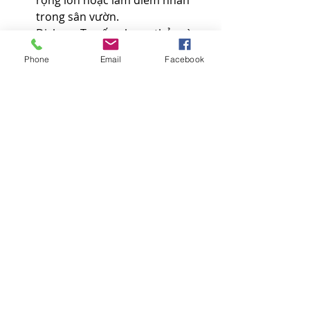
rộng lớn hoặc làm điểm nhấn 
trong sân vườn.
Dịch vụ: Tư vấn phong thủy và 
chăm sóc mai sau Tết.
Phone
Email
Facebook
6. Làng mai Thủ Đức – Cái nôi 
của mai vàng miền Nam
Làng mai Thủ Đức là địa điểm không 
thể bỏ qua khi tìm kiếm mai vàng tại 
TP. HCM. Đây là nơi nổi tiếng với các 
dòng mai chất lượng cao, từ mai 
truyền thống đến mai ghép hiện đại.
Ưu thế: Giá cả đa dạng, phù hợp 
từ người mua lẻ đến các nhà sưu 
tập.
Đặc biệt: Người mua còn có thể 
tham quan vườn và học hỏi cách 
chăm sóc mai trực tiếp từ các 
nghệ nhân.
Kết luận