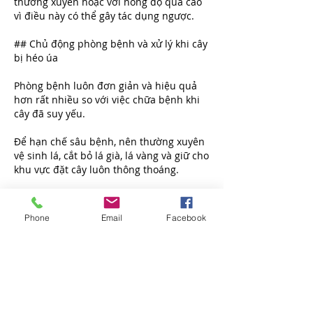
thường xuyên hoặc với nồng độ quá cao 
vì điều này có thể gây tác dụng ngược.
## Chủ động phòng bệnh và xử lý khi cây 
bị héo úa
Phòng bệnh luôn đơn giản và hiệu quả 
hơn rất nhiều so với việc chữa bệnh khi 
cây đã suy yếu.
Để hạn chế sâu bệnh, nên thường xuyên 
vệ sinh lá, cắt bỏ lá già, lá vàng và giữ cho 
khu vực đặt cây luôn thông thoáng.
Nếu phát hiện cây xuất hiện rệp hoặc 
côn trùng gây hại với số lượng ít, có thể 
Phone
Email
Facebook
lau sạch bằng khăn mềm hoặc sử dụng 
các biện pháp sinh học phù hợp.
Trong trường hợp cây bị nấm trắng hoặc 
bệnh phát triển mạnh, nên tạm thời đưa 
cây ra khu vực ngoài trời có ánh sáng nhẹ 
và tiến hành xử lý trước khi đưa trở lại 