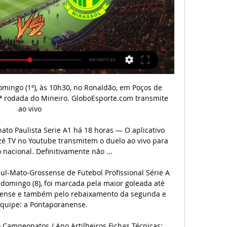
mpeonato Mineiro no dia vinte, uma quarta-feira, contra o Uberlândia. E a Globo Minas mostra o primeiro jogo do estadual depois da novela Viver a Vida.

Transmissão AO VIVO; Sign in. Bem vindo! Faça login na sua conta. seu nome de usuário. sua senha. Forgot your password? Get help. Password recovery. Recuperar uma.

Portuguesa inicia venda de ingressos para o jogo contra o A partida entre Portuguesa e Mirassol terá a transmissão na Cazé TV, além do Paulistão Play. Hoje 23:00. Assista · Super Liga da India. Icon: Mohun Bagan SG.

Transmissão. Rádio, transmissão ao vivo Rádio, transmissão ao vivo. Ouça o silêncio, deixe ele tocar Olhos, lentes cinza escuro amedrontadas pelo sol Teríamos um ótimo tempo vivendo à noite Deixados à destruição cega Esperando por nosso olhar. E nós seguiríamos em frente como se nada estivesse errado E nos escondermos desses dias em que ficamos completamente sós Ficando no.

Palmeiras vence a Portuguesa e assume melhor há 2 dias — O Palmeiras agora tem a melhor campanha do Campeonato Paulista. Nesta quarta-feira, 28, o Verdão tirou o atraso da 5ª rodada em partida ...

O Atlético-GO fechou a contratação do atacante Maurídes, que estava no Internacional-RS. O jogador já está em Goiânia, fará exames médicos nesta quarta-feira e deve assinar o contrato logo em seguida.

Fortaleza x Athletico Paranaense (sábado, dia 8, 19h): Sem transmissão . Partida de abertura do Campeonato Brasileiro, Fortaleza x Athletico Paranaense não deverá ter transmissão. O jogo poderia ser exibido pela Turner na TV por assinatura, mas a programadora decidiu usar a MP do mandante para escolher suas partidas.

Assista agora a partida entre Coimbra x Atlético-MG ao vivo pelo Campeonato Mineiro a partir das 21h30 (de Brasília) com transmissão exclusiva do canal SPORTV e PREMIERE. Assistir Coimbra x Atlético Mineiro ao vivo grátis. Só aqui no Futemax você não vai perder nenhum lance da partida entre Coimbra e Atlético-MG grátis sem travamentos.

Mineiro 2019: acompanhe no UOL placar ao vivo, escalação e informações do jogo Atlético-MG x Villa Nova-MG e de outros jogos. Veja resultados, notícias, entrevistas, fotos, vídeos e os bastidores do esporte Acompanhe ao vivo os principais eventos esportivos do Brasil e do mundo.

— Atlético Clube Goianiense (@ACGOficial) August 13, 2020 Nesta quarta o que se viu em campo foi um Flamengo que em nada lembrou a equipe de 2019, que dominava e sufocava os adversários até.

LA Galaxy II Phoenix Rising FC placar ao vivo (e grátis transmissão de video em directo online*) inicia em 27.6.2020. as 19:00 horario UTC em USL, Championship - USA. Aqui no SofaScore resultados ao vivo você pode encontrar todos as previsões de resultados do LA Galaxy II contra Phoenix Rising FC listadas por suas partidas em H2H.

Aqui você aprende como assistir a Bragantino x Corinthians ao vivo, online e grátis.O jogo do Campeonato Paulista, será disputado dia 18/03/2018 às 16:00 hs. Local: . 15 minutos antes do horário você já pode ligar seu computador, tablet ou smartfone e começar a curtir, selecionando uma das formas apresentadas abaixo:

Portuguesa X Mirassol - Ao vivo - Onde assistir há 21 horas — Portuguesa enfrenta o Mirassol pela Rodada 11 do Campeonato Paulista, o jogo será transmitido por CAZÉ TV, PAULISTÃO PLAY. Saiba agora onde ...

A Chapecoense, por exemplo, anunciou ontem (10) que alguns integrantes da comissão técnica e do elenco testaram positivo para a covid-19. Os resultados positivos chegaram após testes realizados na última terça-feira. No dia seguinte, a Chape venceu o Avaí por …

Portuguesa x Mirassol – Campeonato Paulista – 2/3/2024 há 10 horas — Vivo · • Casas com Bônus · • Casas com Cash Out; bet365 Hoje > Futebol > Futebol Brasileiro > Estaduais > Paulista > Portuguesa x Mirassol.

Ponte Preta x Mirassol: onde assistir ao vivo, horário e 20 de jan. de 2024 — Confira todas as informações sobre o duelo entre Macaca e Leão da alta, válido pela primeira rodada da competição.

A equipa B do Benfica está de regresso aos triunfos na LigaPro. Após a pesada derrota em Oliveira de Azeméis na semana passada, os «bês» encarnados deram bem conta do recado na 21.ª jornada, ao vencerem tranquilamente o Cova da Piedade (), no Seixal.Com muito critério na construção e muito confiantes com a bola nos pés, os homens às ordens de Renato Paiva assumiram desde muito cedo.

FlashScore.pt oferece resultados de futebol em direto e jogos ao vivo de mais 1.000 ligas diferentes. Livescore, resultados, classificações, equipas iniciais e detalhes do jogos.

O futebol mineiro vivia há 60 anos um dos capítulos mais polêmicos e violentos da sua história. Na tarde de 25 de setembro de 1955, um domingo, Atlético e Villa Nova faziam no Estádio.

Wellcome To Watch Juventus vs Kuban Krasnodar Live Streaming 2014 International Club Friendlies 2014 on PC. partida Figueirense x Bragantino online, transmissão ao vivo Figueirense x Bragantino, transmissão Figueirense x Bragantino online, tempo real Figueirense x Bragantino, Figueirense x Bragantino hoje, Figueirense x Bragantino 22.

No final do triunfo por 4-3 da equipa de hóquei em patins do Sporting Clube de Portugal sobre a. Ordoñez decisivo no triunfo das Águias O Benfica venceu o HC Braga na 19.ª jornada do Campeonato Nacional de Hóquei em Patins.

Toque Tec: aplicativo traz transmissões ao vivo de shows, jogos e palestras. 3 min. Em 24 Set 2015. Globo Esporte PB. Edgar Hubner fala ao vivo no Globo Esporte sobre os Jogos Escolares da Juventude. 2 min. Em 8 Nov 2016. Globo Esporte RJ. Em jogo disputado, Flamengo vence o Mogi das Cruzes e segue vivo …

Portuguesa x Mirassol: onde ASSISTIR AO VIVO há 35 minutos — Assistir Portuguesa x Mirassol ao vivo pelo Campeonato Paulista de Futebol 2024, a transmissão do Paulistão será pela TNT Sports, ...

E o que é mais grave é que não tem a quem se recorrer porque seria a palavra da parturiente e familiares contra a da equipe em serviço. A maternidade Lucrécia Paim em 1º lugar, seguida da augusto ngangula, são consideradas como destino de tortura e morte das mulheres que ali vão para exercer o grand