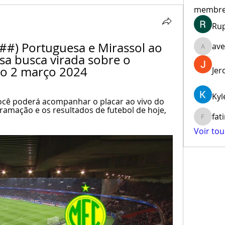
membr
Ru
#) Portuguesa e Mirassol ao 
ave
aventur
sa busca virada sobre o 
 do 2 março 2024
Jer
Kyl
cê poderá acompanhar o placar ao vivo do 
gramação e os resultados de futebol de hoje, 
fat
fatima
Voir to