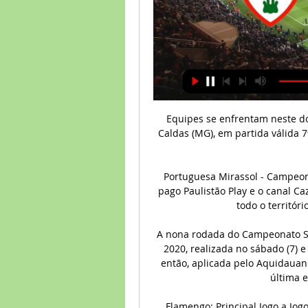
Equipes se enfrentam neste domingo (1º), às 10h30, no Ronaldão, em Poços de Caldas (MG), em partida válida 7ª rodada do Mineiro. GloboEsporte.com transmite ao vivo

Portuguesa Mirassol - Campeonato Paulista Serie A1 há 18 horas — O aplicativo pago Paulistão Play e o canal Cazé TV no Youtube transmitem o duelo ao vivo para todo o território nacional. Definitivamente não ...

A nona rodada do Campeonato Sul-Mato-Grossense de Futebol Profissional Série A 2020, realizada no sábado (7) e domingo (8), foi marcada pela maior goleada até então, aplicada pelo Aquidauanense e também pelo rebaixamento da segunda e última equipe: a Pontaporanense.

Flamengo: Principal Jogo a Jogo Campeonatos / Ano Artilheiros Fichas Técnicas: Confrontos: 706 Adversários: J: V: E: D: GP: GC: SG: Aprov. ABC: 8: 7: 1: 0: 17: 2.

Jogo Aberto - Amazonas visitar site. Depois do noticiário é hora de debater as novidades. O programa reúne jornalistas e esportistas para falar sobre o que tem rolado de mais quente no futebol do Brasil e do mundo e nos demais esportes populares.

Fluminense 3 x 0 Vasco da Gama. Deu a lógica!. Goiás: Marcelo Rangel; Tony, Fábio Sanches. poAnte unos 1.500 asistentes de todo el país, Raimundo expuso detalles de la obra del Centro Comercial a Cielo Abierto que la Municipalidad desarrolla con recursos propios sobre la avenida San Martín entre Entre Ríos y San Juan.

Rui Rodrigues foi uma referência do futebol português durante as décadas de 60 e 70 do século passado. Umbilicalmente ligado à história da Associação Académica de Coimbra, essencialmente, fruto das 12 épocas que jogou com o traje negro da briosa, Rui Rodrigues representou, na sua longa carreira de futebolista, o SL Benfica e também o Vitoria SC.

O Benfica está bem colocado para vencer a edição 2019 da International Champions Cup, com 6 pontos em dois jogos fruto das vitórias frente ao Chivas dos México e aos italianos da Fiorentina, uma vitória frente ao Milan no próximo domingo dará deitará a conquista por parte do Benfica do prestigiado torneio internacional de pré temporada.

Seu Blog Esportivo - O esporte é o Nosso esporte. Recém chegado ao Cancão de Fogo, o técnico Laelson Lopes, anunciado na última sexta-feira, 07, já realizou duas atividades com o elenco visando a decisiva partida diante da Jacuipense no próximo domingo, 16, no estádio Adauto Moraes pelo Baianão 2020.…

O SINE-RN oferece esta semana 59 oportunidades de emprego em Natal, Parnamirim, Mossoró e Assú. Para concorrer às vagas, os candidatos devem se cad

Estádio Rei Pelé, popularmente conhecido como Trapichão, é um estádio de futebol localizado na cidade de Maceió, capital do estado de Alagoas.Foi inaugurado no dia 25 de outubro de 1970 com o jogo amistoso entre Seleção Alagoana e Santos e é utilizado habitualmente pelas equipes alagoanas do CRB e do CSA. Pelé atuou neste jogo e o primeiro gol do Trapichão foi de autoria do santista.

O Central passou sufoco, mas conseguiu superar o Jacuipense-BA por 2×1, de virada, neste domingo, em partida válida pela sétima rodada do Grupo A3 da Série D do Campeonato Brasileiro. Casagrande abriu o placar para o time baiano, no Lacerdão, em Caruaru, enquanto Juninho e Jailson descontaram para a Patativa. Com o resultado, o Central …

O confronto entre São Raimundo-AM x Manaus vai ocorrer neste domingo (08) e você cRenato Gaúcho demorou muito para comparecer à entrevista coletiva após a eliminação do Grêmio na Copa Libertadores da América. De banho tomado para tirar a roupa encharcada pela chuva, o técnico só apareceu na sala de imprensa uma hora após o término do duelo que terminou com vitória por 2 a 1 para o River Plate, na noite desta terça-feira, em Porto Alegre, e enfrentar os repórteres.

O preparo físico deles é fundamental para que o time esteja bem para o início do campeonato mineiro, dia 20 de janeiro, contra o Uberlândia, e para a Libertadores. O Cruzeiro estreia no Ca