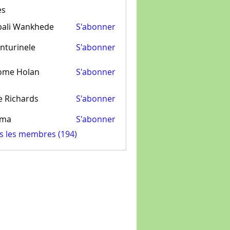
es
pali Wankhede
S'abonner
nturinele
S'abonner
inele
ome Holan
S'abonner
e Richards
S'abonner
ima
S'abonner
us les membres (194)